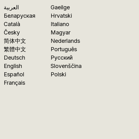
العربية
Gaeilge
Беларуская
Hrvatski
Català
Italiano
Česky
Magyar
简体中文
Nederlands
繁體中文
Português
Deutsch
Русский
English
Slovenščina
Español
Polski
Français