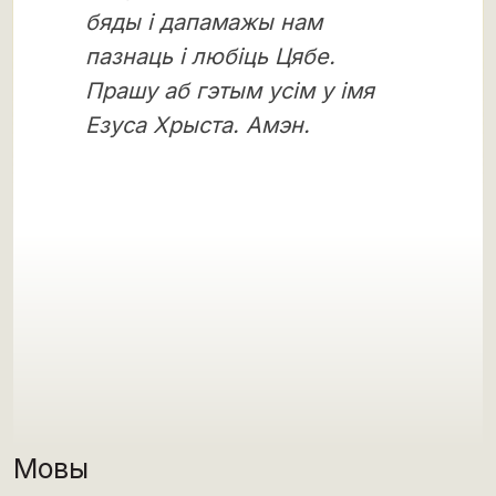
бяды і дапамажы нам
пазнаць і любіць Цябе.
Прашу аб гэтым усім у імя
Езуса Хрыста.
Амэн.
Мовы