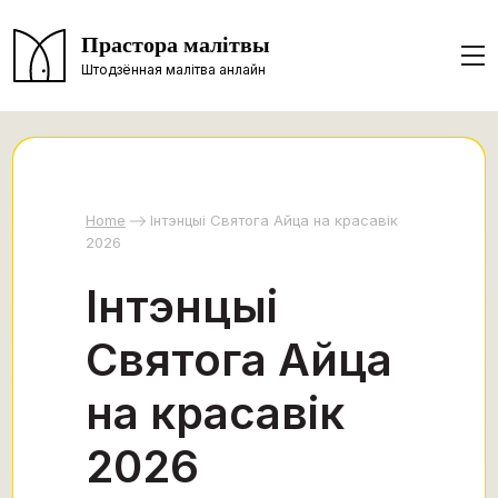
Прастора малітвы
Штодзённая малітва анлайн
Home
Інтэнцыі Святога Айца на красавік
2026
Інтэнцыі
Святога Айца
на красавік
2026