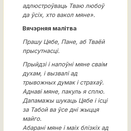
адлюстроўваць Тваю любоў
да ўсіх, хто вакол мяне».
Вячэрняя малітва
Прашу Цябе, Пане, аб Тваёй
прысутнасці.
Прыйдзі і напоўні мяне сваім
духам, і вызвалі ад
трывожных думак і страхаў.
Аднаві мяне, пакуль я сплю.
Дапамажы шукаць Цябе і ісці
за Табой ва ўсе дні жыцця
майго.
Абарані мяне і маіх блізкіх ад