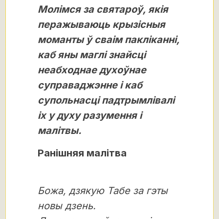
Молімся за святароў, якія
перажываюць крызісныя
моманты ў сваім пакліканні,
каб яны маглі знайсці
неабходнае духоўнае
суправаджэнне і каб
супольнасці падтрымлівалі
іх у духу разумення і
малітвы.
Ранішняя малітва
Божа, дзякую Табе за гэты
новы дзень.