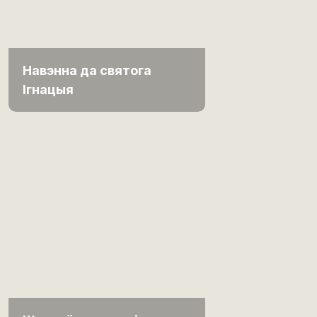
Навэнна да святога
Ігнацыя