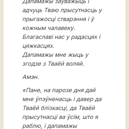
Дапамажы заўважыць і
адчуць Тваю прысутнасць у
прыгажосці стварэння і ў
кожным чалавеку.
Благаславі нас у радасцях і
цяжкасцях.
Дапамажы мне жыць у
згодзе з Тваёй воляй.
Амэн.
«Пане, на парозе дня дай
мне ўпэўненасць і давер да
Тваёй блізкасці, да Тваёй
прысутнасці ва ўсім, што я
раблю, і дапамажы