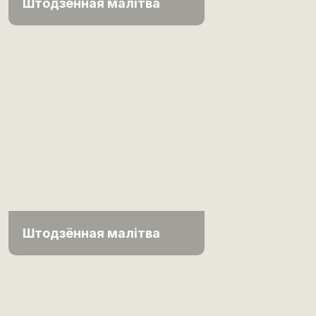
Штодзённая малітва
Штодзённая малітва