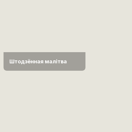
Штодзённая малітва