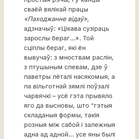
сваёй вялікай працы
«Паходжанне відаў»,
адзначыў: «Цікава сузіраць
зарослы бераг…». Той
сціплы бераг, які ён
вывучаў: з мноствам раслін,
з птушыным спевам, дзе ў
паветры лёталі насякомыя, а
па вільготнай зямлі поўзалі
чарвячкі – усё гэта прывяло
яго да высновы, што “гэтыя
складаныя формы, такія
розныя між сабой і залежныя
адна ад адной… усе яны былі