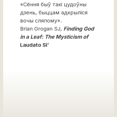
«Сёння быў такі цудоўны
дзень, быццам адкрыліся
вочы сляпому».
Brian Grogan SJ,
Finding God
in a Leaf: The Mysticism of
Laudato Si’