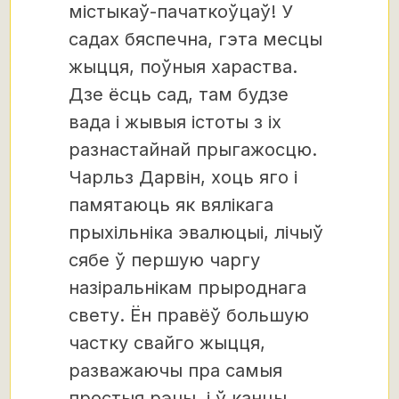
містыкаў-пачаткоўцаў! У
садах бяспечна, гэта месцы
жыцця, поўныя хараства.
Дзе ёсць сад, там будзе
вада і жывыя істоты з іх
разнастайнай прыгажосцю.
Чарльз Дарвін, хоць яго і
памятаюць як вялікага
прыхільніка эвалюцыі, лічыў
сябе ў першую чаргу
назіральнікам прыроднага
свету. Ён правёў большую
частку свайго жыцця,
разважаючы пра самыя
простыя рэчы, і ў канцы