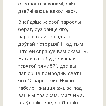
створаны законамі, якія
дзейнічаюць вакол нас».
Знайдзіце ж свой зарослы
бераг, сузірайце яго,
паразважайце над яго
доўгай гісторыяй і над тым,
што ён спрабуе вам сказаць.
Няхай гэта будзе вашай
“святой зямлёй”, дзе вы
палюбіце прыродны свет і
яго Стварыцеля. Няхай
габелен жыцця ажыве пад
вашым позіркам. Магчыма,
вы ўсклікнеце, як Дарвін: