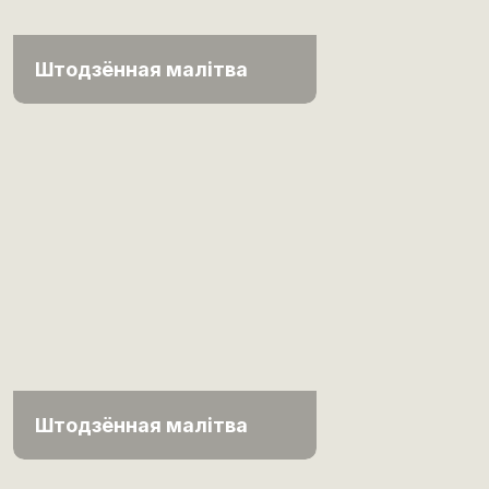
Штодзённая малітва
Штодзённая малітва