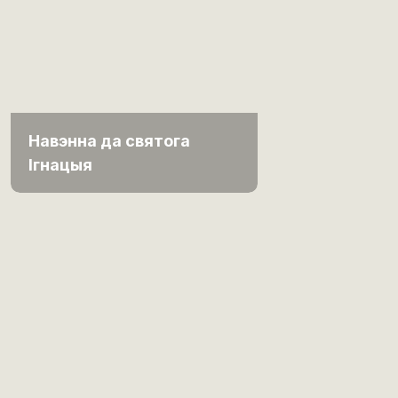
Навэнна да святога
Ігнацыя