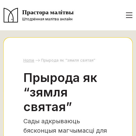
Прастора малітвы
Штодзённая малітва анлайн
Home
Прырода як “зямля святая”
Прырода як
“зямля
святая”
Сады адкрываюць
бясконцыя магчымасці для