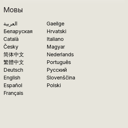
Мовы
العربية
Gaeilge
Беларуская
Hrvatski
Català
Italiano
Česky
Magyar
简体中文
Nederlands
繁體中文
Português
Deutsch
Русский
English
Slovenščina
Español
Polski
Français