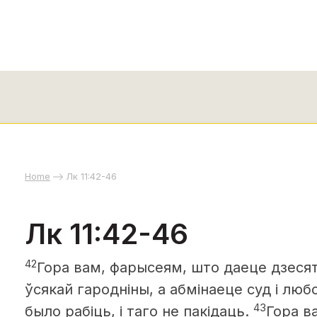
Home
Лк 11:42-46
Лк 11:42-46
42
Гора вам, фарысеям, што даеце дзесят
ўсякай гародніны, а абмінаеце суд і люб
43
было рабіць, і таго не пакідаць.
Гора в