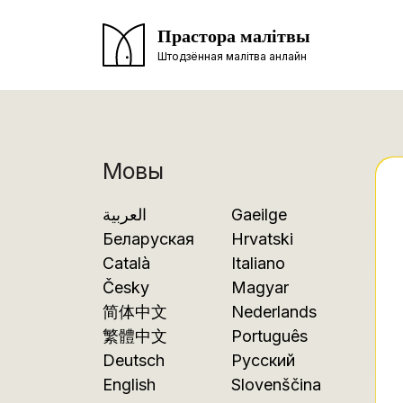
Прастора малітвы
Штодзённая малітва анлайн
Мовы
العربية
Gaeilge
Беларуская
Hrvatski
Català
Italiano
Česky
Magyar
简体中文
Nederlands
繁體中文
Português
Deutsch
Русский
English
Slovenščina