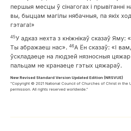
першыя месцы ў сінагогах і прывітанні н
вы, быццам магілы нябачныя, па якіх хо
гэтага!»
45
У адказ нехта з кніжнікаў сказаў Яму: 
46
Ты абражаеш нас».
А Ён сказаў: «І вам
ўскладаеце на людзей нязносныя цяжары
пальцам не кранаеце гэтых цяжараў.
New Revised Standard Version Updated Edition (NRSVUE)
“Copyright © 2021 National Council of Churches of Christ in the 
permission. All rights reserved worldwide.”