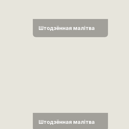
Штодзённая малітва
Штодзённая малітва