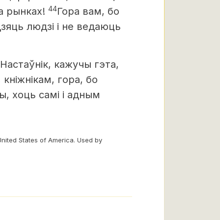
44
а рынках!
Гора вам, бо
дзяць людзі і не ведаюць
«Настаўнік, кажучы гэта,
, кніжнікам, гора, бо
, хоць самі і адным
United States of America. Used by