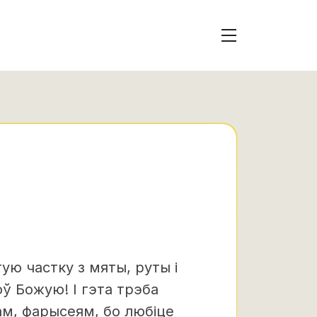
ую частку з мяты, руты і
оў Божую! І гэта трэба
ам, фарысеям, бо любіце