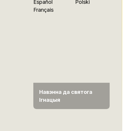
Español
Polski
Français
Навэнна да святога
Ігнацыя