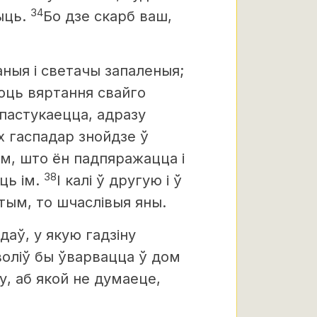
34
чыць.
Бо дзе скарб ваш,
ныя і светачы запаленыя;
юць вяртання свайго
 пастукаецца, адразу
іх гаспадар знойдзе ў
ам, што ён падпяражацца і
38
ць ім.
І калі ў другую і ў
этым, то шчаслівыя яны.
даў, у якую гадзіну
зволіў бы ўварвацца ў дом
ну, аб якой не думаеце,