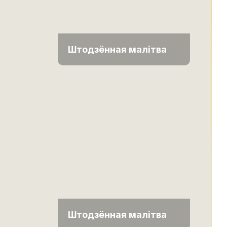
Штодзённая малітва
Штодзённая малітва