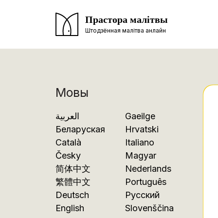
Прастора малітвы
Штодзённая малітва анлайн
Мовы
العربية
Gaeilge
Беларуская
Hrvatski
Català
Italiano
Česky
Magyar
简体中文
Nederlands
繁體中文
Português
Deutsch
Русский
English
Slovenščina