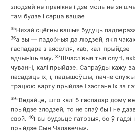
злодзей не пранікне і дзе моль не зніш
там будзе і сэрца вашае
35
Няхай сцёгны вашыя будуць падпераза
36
а вы — падобныя да людзей, якія чака
гаспадара з вяселля, каб, калі прыйдзе і
37
адчыніць яму.
Шчаслівыя тыя слугі, як
чуванні, калі прыйдзе. Сапраўды кажу в
пасадзіць іх, і, падышоўшы, пачне служы
трэцюю варту прыйдзе і застане іх за г
39
“Ведайце, што калі б гаспадар дому ве
прыйдзе злодзей,
то не спаў бы і не да
40
свой.
І вы будзьце гатовыя, бо ў гадзі
прыйдзе Сын Чалавечы».