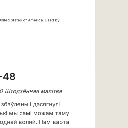
United States of America. Used by
-48
0 Штодзённая малітва
 збаўлены і дасягнулі
лькі мы самі можам таму
однай воляй. Нам варта