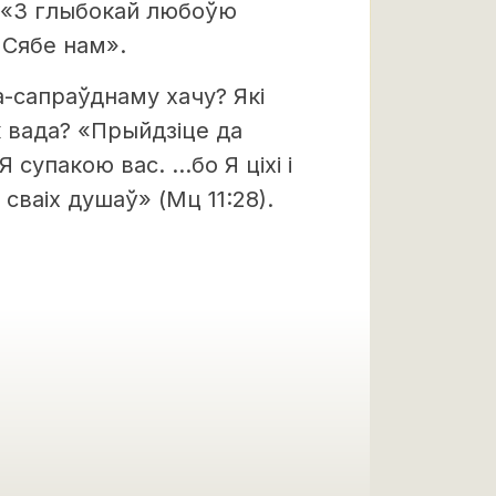
: «З глыбокай любоўю
 Сябе нам».
-сапраўднаму хачу? Які
як вада? «Прыйдзіце да
 супакою вас. …бо Я ціхі і
сваіх душаў» (Мц 11:28).