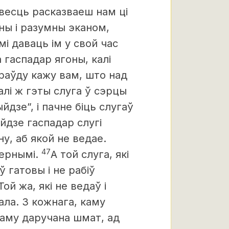
весць расказваеш нам ці
ны і разумны эканом,
мі даваць ім у свой час
 гаспадар ягоны, калі
раўду кажу вам, што над
алі ж гэты слуга ў сэрцы
йдзе”, і пачне біць слугаў
йдзе гаспадар слугі
іну, аб якой не ведае.
47
вернымі.
А той слуга, які
 гатовы і не рабіў
Той жа, які не ведаў і
ала. З кожнага, каму
 каму даручана шмат, ад