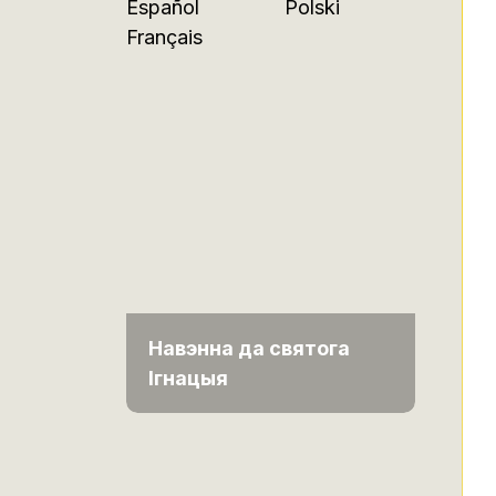
Español
Polski
Français
Навэнна да святога
Ігнацыя