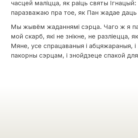
часцей маліцца, як раіць святы Ігнацый
паразважаю пра тое, як Пан жадае даць
Мы жывём жаданнямі сэрца. Чаго ж я па
мой скарб, які не знікне, не разліецца, 
Мяне, усе спрацаваныя і абцяжараныя, і Я
пакорны сэрцам, і знойдзеце спакой для 