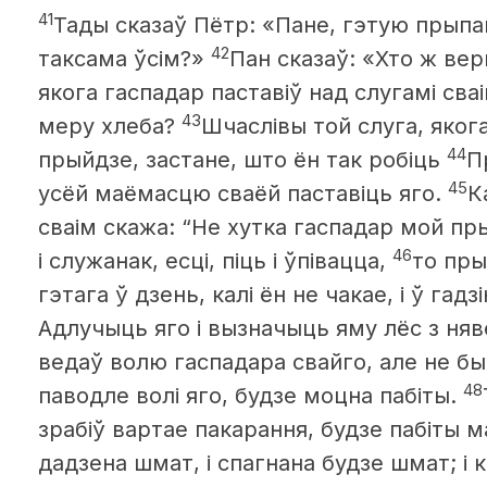
41
Тады сказаў Пётр: «Пане, гэтую прыпа
42
таксама ўсім?»
Пан сказаў: «Хто ж вер
якога гаспадар паставіў над слугамі сваі
43
меру хлеба?
Шчаслівы той слуга, якога
44
прыйдзе, застане, што ён так робіць
П
45
усёй маёмасцю сваёй паставіць яго.
К
сваім скажа: “Не хутка гаспадар мой пры
46
і служанак, есці, піць і ўпівацца,
то пры
гэтага ў дзень, калі ён не чакае, і ў гадз
Адлучыць яго і вызначыць яму лёс з ня
ведаў волю гаспадара свайго, але не быў
48
паводле волі яго, будзе моцна пабіты.
зрабіў вартае пакарання, будзе пабіты м
дадзена шмат, і спагнана будзе шмат; і