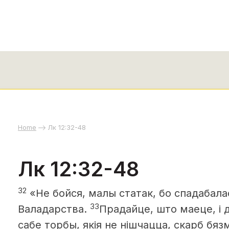
Home
Лк 12:32-48
Лк 12:32-48
32
«Не бойся, малы статак, бо спадабал
33
Валадарства.
Прадайце, што маеце, і д
сабе торбы, якія не нішчацца, скарб бя