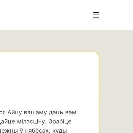
ася Айцу вашаму даць вам
айце міласціну. Зрабіце
змежны ў нябёсах, куды