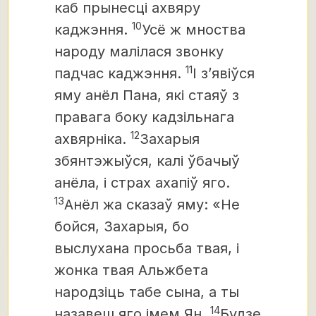
каб прынесці ахвяру
10
каджэння.
Усё ж мноства
народу малілася звонку
11
падчас каджэння.
І з’явіўся
яму анёл Пана, які стаяў з
правага боку кадзільнага
12
ахвярніка.
Захарыя
збянтэжыўся, калі ўбачыў
анёла, і страх ахапіў яго.
13
Анёл жа сказаў яму: «Не
бойся, Захарыя, бо
выслухана просьба твая, і
жонка твая Альжбета
народзіць табе сына, а ты
14
назавеш яго імем Ян.
Будзе