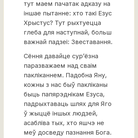
тут маем пачатак адказу на
іншае пытанне: хто такі Езус
Хрыстус? Тут рыхтуецца
глеба для наступнай, больш
важнай падзеі: Звеставання.
Сёння давайце сур’ёзна
паразважаем над сваім
пакліканнем. Падобна Яну,
кожны з нас быў пакліканы
быць папярэднікам Езуса,
падрыхтаваць шлях для Яго
ў жыццё іншых людзей,
асабліва тых, хто яшчэ не
меў досведу пазнання Бога.