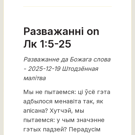
Разважанні on
Лк 1:5-25
Разважанне да Божага слова
- 2025-12-19 Штодзённая
малітва
Мы не пытаемся: ці ўсё гэта
адбылося менавіта так, як
апісана? Хутчэй, мы
пытаемся: у чым значэнне
гэтых падзей? Перадусім