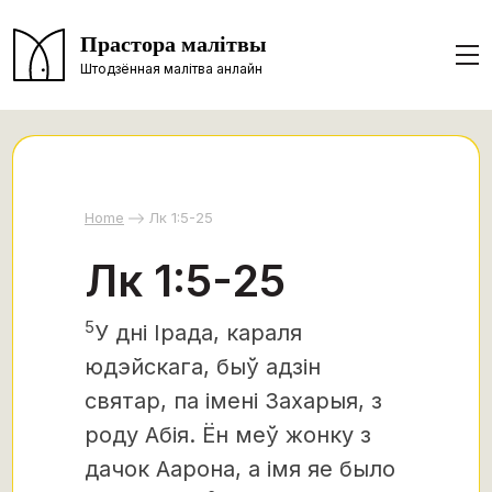
Прастора малітвы
Штодзённая малітва анлайн
Home
Лк 1:5-25
Лк 1:5-25
5
У дні Ірада, караля
юдэйскага, быў адзін
святар, па імені Захарыя, з
роду Абія. Ён меў жонку з
дачок Аарона, а імя яе было