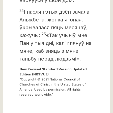
вярнуўся ў свой дом.
24
І пасля гэтых дзён зачала
Альжбета, жонка ягоная, і
ўкрывалася пяць месяцаў,
25
кажучы:
«Так учыніў мне
Пан у тыя дні, калі глянуў на
мяне, каб зняць з мяне
ганьбу перад людзьмі».
New Revised Standard Version Updated
Edition (NRSVUE)
“Copyright © 2021 National Council of
Churches of Christ in the United States of
America. Used by permission. All rights
reserved worldwide.”