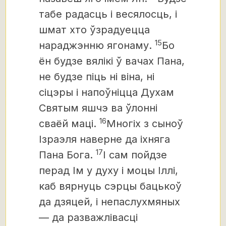
табе радасць і весялосць, і
шмат хто ўзрадуецца
15
нараджэнню ягонаму.
Бо
ён будзе вялікі ў вачах Пана,
не будзе піць ні віна, ні
сіцэры і напоўніцца Духам
Святым яшчэ ва ўлонні
16
сваёй маці.
Многіх з сыноў
Ізраэля наверне да іхняга
17
Пана Бога.
І сам пойдзе
перад Ім у духу і моцы Іллі,
каб вярнуць сэрцы бацькоў
да дзяцей, і непаслухмяных
— да разважлівасці