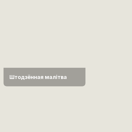
Штодзённая малітва