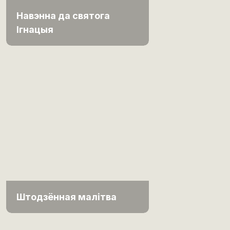
Навэнна да святога
Ігнацыя
Штодзённая малітва