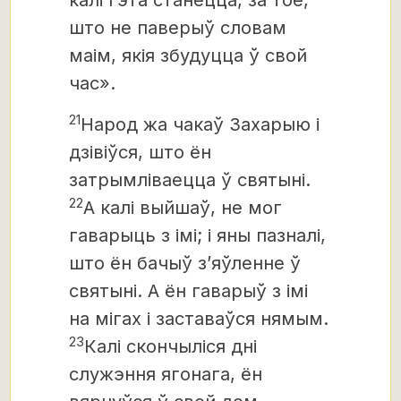
калі гэта станецца, за тое,
што не паверыў словам
маім, якія збудуцца ў свой
час».
21
Народ жа чакаў Захарыю і
дзівіўся, што ён
затрымліваецца ў святыні.
22
А калі выйшаў, не мог
гаварыць з імі; і яны пазналі,
што ён бачыў з’яўленне ў
святыні. А ён гаварыў з імі
на мігах і заставаўся нямым.
23
Калі скончыліся дні
служэння ягонага, ён