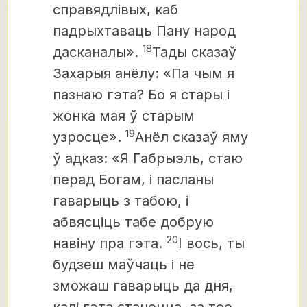
справядлівых, каб
падрыхтаваць Пану народ
18
дасканалы».
Тады сказаў
Захарыя анёлу: «Па чым я
пазнаю гэта? Бо я стары і
жонка мая ў старым
19
узросце».
Анёл сказаў яму
ў адказ: «Я Габрыэль, стаю
перад Богам, і пасланы
гаварыць з табою, і
абвясціць табе добрую
20
навіну пра гэта.
І вось, ты
будзеш маўчаць і не
зможаш гаварыць да дня,