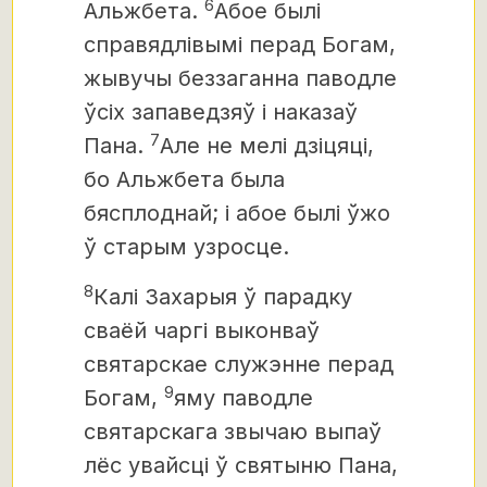
6
Альжбета.
Абое былі
справядлівымі перад Богам,
жывучы беззаганна паводле
ўсіх запаведзяў і наказаў
7
Пана.
Але не мелі дзіцяці,
бо Альжбета была
бясплоднай; і абое былі ўжо
ў старым узросце.
8
Калі Захарыя ў парадку
сваёй чаргі выконваў
святарскае служэнне перад
9
Богам,
яму паводле
святарскага звычаю выпаў
лёс увайсці ў святыню Пана,