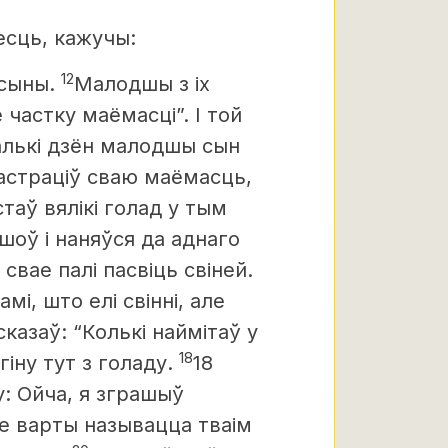
есць, кажучы:
12
сыны.
Малодшы з іх
частку маёмасці”. І той
алькі дзён малодшы сын
 растраціў сваю маёмасць,
стаў вялікі голад у тым
шоў і наняўся да аднаго
свае палі пасвіць свіней.
мі, што елі свінні, але
казаў: “Колькі наймітаў у
18
гіну тут з голаду.
18
у: Ойча, я зграшыў
не варты называцца тваім