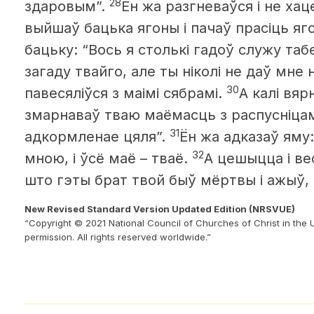
28
здаровым”.
Ён жа разгневаўся і не хац
выйшаў бацька ягоны і пачаў прасіць яг
бацьку: “Вось я столькі гадоў служу табе
загаду твайго, але ты ніколі не даў мне 
30
павесяліўся з маімі сябрамі.
А калі вяр
змарнаваў тваю маёмасць з распусніцамі
31
адкормленае цяля”.
Ён жа
адказаў яму:
32
мною, і ўсё маё – тваё.
А цешыцца і ве
што гэты брат твой быў мёртвы і ажыў, 
New Revised Standard Version Updated Edition (NRSVUE)
“Copyright © 2021 National Council of Churches of Christ in the 
permission. All rights reserved worldwide.”