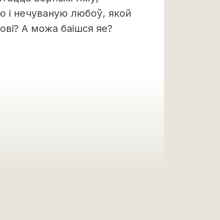
ю і нечуваную любоў, якой
ові? А можа баішся яе?