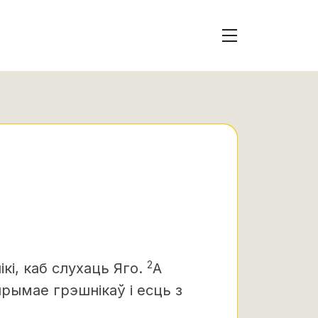
2
ікі, каб слухаць Яго.
А
 прымае грэшнікаў і есць з