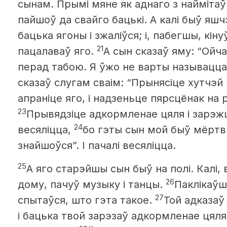
сынам. Прымі мяне як аднаго з наймітаў 
пайшоў да свайго бацькі. А калі быў яшч
бацька ягоны і зжаліўся; і, пабегшы, кіну
21
пацалаваў яго.
А сын сказаў яму: “Ойча
перад табою. Я ўжо не варты называцца
сказаў слугам сваім: “Прынясіце хутчэй
апраніце яго, і надзеньце пярсцёнак на ру
23
Прывядзіце адкормленае цяля і зарэжц
24
весяліцца,
бо гэты сын мой быў мёртвы
знайшоўся”. І пачалі весяліцца.
25
А яго старэйшы сын быў на полі. Калі
26
дому, пачуў музыку і танцы.
Паклікаўш
27
спытаўся, што гэта такое.
Той адказаў
і бацька твой зарэзаў адкормленае цяля