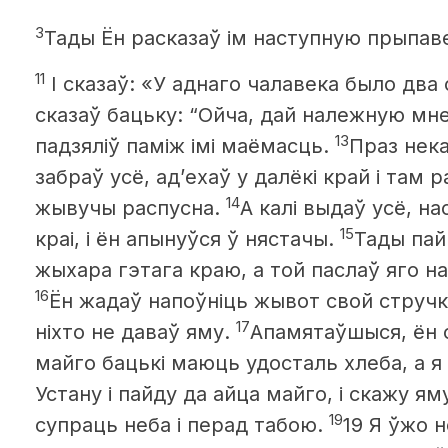
3
Тады Ён расказаў ім наступную прыпав
11
І сказаў:
«У аднаго чалавека было два 
сказаў бацьку: “Ойча, дай належную мне 
13
падзяліў паміж імі маёмасць.
Праз нек
забраў усё, ад’ехаў у далёкі край і там
14
жывучы распусна.
А калі выдаў усё, на
15
краі, і ён апынуўся ў нястачы.
Тады пай
жыхара гэтага краю, а той паслаў яго на 
16
Ён жадаў напоўніць жывот
свой стручка
17
ніхто не даваў яму.
Апамятаўшыся, ён с
майго бацькі маюць удосталь хлеба, а я 
Устану і пайду да айца майго, і скажу ям
19
супраць неба і перад табою.
19 Я ўжо 