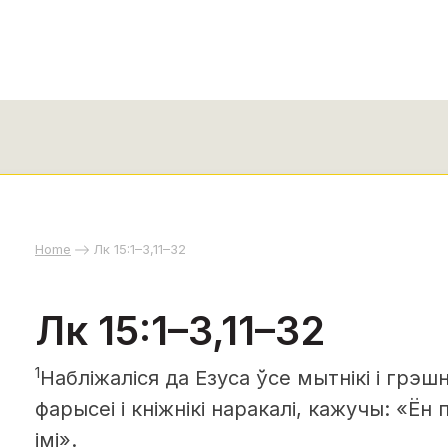
Home
Лк 15:1–3,11–32
Лк 15:1–3,11–32
1
Набліжаліся да Езуса ўсе мытнікі і грэшн
фарысеі і кніжнікі наракалі, кажучы: «Ён
імі».