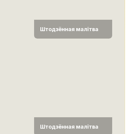
Штодзённая малітва
Штодзённая малітва