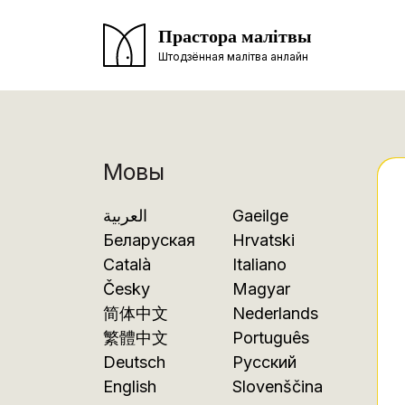
Прастора малітвы
Штодзённая малітва анлайн
Мовы
العربية
Gaeilge
Беларуская
Hrvatski
Català
Italiano
Česky
Magyar
简体中文
Nederlands
繁體中文
Português
Deutsch
Русский
English
Slovenščina