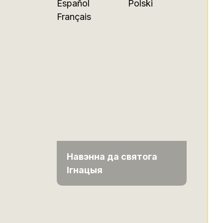
Español
Polski
Français
Навэнна да святога
Ігнацыя