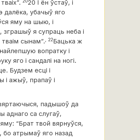
20
тваіх”.
20 І ён ўстаў, і
э далёка, убачыў яго
ўся яму на шыю, і
, зграшыў я супраць неба і
,
22
 тваім сынам”.
Бацька ж
 найлепшую вопратку і
ку яго і сандалі на ногі.
е. Будзем есці і
 і ажыў, прапаў і
, вяртаючыся, падышоў да
ы аднаго са слугаў,
 яму: “Брат твой вярнуўся,
, бо атрымаў яго назад