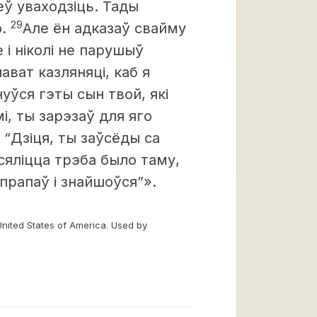
еў уваходзіць. Тады
29
о.
Але ён адказаў свайму
 і ніколі не парушыў
нават казляняці, каб я
нуўся гэты сын твой, які
, ты зарэзаў для яго
 “Дзіця, ты заўсёды са
сяліцца трэба было таму,
прапаў і знайшоўся”».
United States of America. Used by