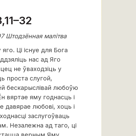
,11–32
07 Штодзённая малітва
яго. Ці існуе для Бога
ддзяліць нас ад Яго
цец не ўваходзіць у
ць проста слугой,
аёй бескарыслівай любоўю
н вяртае яму годнасць і
 давярае любові, хоць і
ходнасці заслугоўваць
м. Незалежна ад таго, ці
астацца верным Яму,