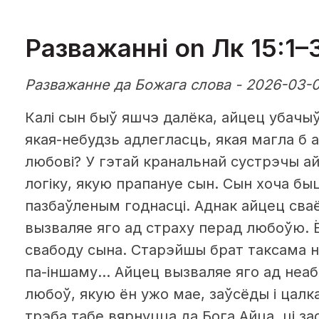
Разважанні on Лк 15:1–3
Разважанне да Божага слова - 2026-03-
Калі сын быў яшчэ далёка, айцец убачыў 
якая-небудзь адлегласць, якая магла б а
любові? У гэтай кранальнай сустрэчы ай
логіку, якую прапануе сын. Сын хоча бы
пазбаўленым годнасці. Аднак айцец св
вызваляе яго ад страху перад любоўю. Ё
свабоду сына. Старэйшы брат таксама не
па-іншаму… Айцец вызваляе яго ад неаб
любоў, якую ён ужо мае, заўсёды і цалка
трэба табе вярнуцца да Бога Айца, ці з