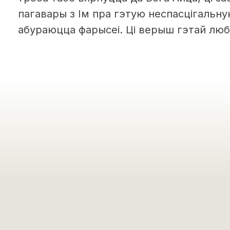
пагавары з Ім пра гэтую неспасцігальну
абураюцца фарысеі. Ці верыш гэтай люб