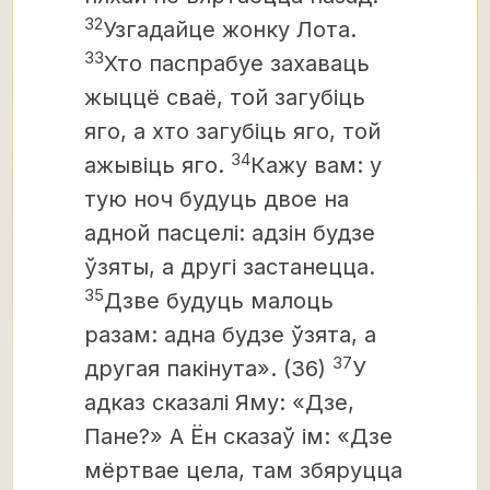
32
Узгадайце жонку Лота.
33
Хто паспрабуе захаваць
жыццё сваё, той загубіць
яго, а хто загубіць яго, той
34
ажывіць яго.
Кажу вам: у
тую ноч будуць двое на
адной пасцелі: адзін будзе
ўзяты, а другі застанецца.
35
Дзве будуць малоць
разам: адна будзе ўзята, а
37
другая пакінута». (36)
У
адказ сказалі Яму: «Дзе,
Пане?» А Ён сказаў ім: «Дзе
мёртвае цела, там збяруцца