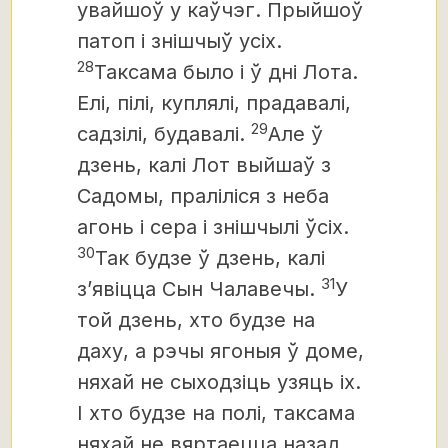
увайшоў у каўчэг. Прыйшоў
патоп і знішчыў усіх.
28
Таксама было і ў дні Лота.
Елі, пілі, куплялі, прадавалі,
29
садзілі, будавалі.
Але ў
дзень, калі Лот выйшаў з
Садомы, праліліся з неба
агонь і сера і знішчылі ўсіх.
30
Так будзе ў дзень, калі
31
з’явіцца Сын Чалавечы.
У
той дзень, хто будзе на
даху, а рэчы ягоныя ў доме,
няхай не сыходзіць узяць іх.
І хто будзе на полі, таксама
няхай не вяртаецца назад.