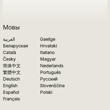
Мовы
العربية
Gaeilge
Беларуская
Hrvatski
Català
Italiano
Česky
Magyar
简体中文
Nederlands
繁體中文
Português
Deutsch
Русский
English
Slovenščina
Español
Polski
Français