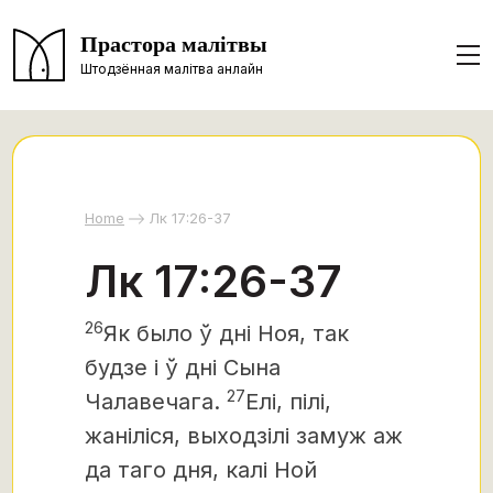
Прастора малітвы
Штодзённая малітва анлайн
Home
Лк 17:26-37
Лк 17:26-37
26
Як было ў дні Ноя, так
будзе і ў дні Сына
27
Чалавечага.
Елі, пілі,
жаніліся, выходзілі замуж аж
да таго дня, калі Ной