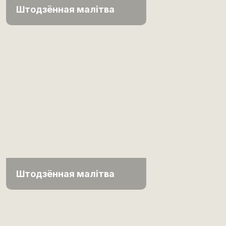
Штодзённая малітва
Штодзённая малітва