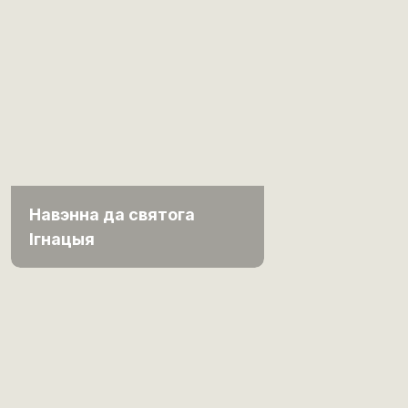
Навэнна да святога
Ігнацыя