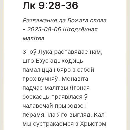
Лк 9:28-36
Разважанне да Божага слова
- 2025-08-06 Штодзённая
малітва
Зноў Лука распавядае нам,
што Езус адыходзіць
памаліцца і бярэ з сабой
трох вучняў. Менавіта
падчас малітвы Ягоная
боскасць праявілася ў
чалавечай прыродзе і
перамяніла Яго выгляд. Калі
мы сустракаемся з Хрыстом