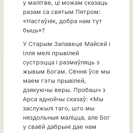
у малітве, ці можам сказаць
разам са святым Пятром:
«Настаўнік, добра нам тут
быць»?
У Старым Запавеце Майсей і
Ілля мелі прывілей
сустрэцца і размаўляць з
жывым Богам. Сёння ўсе мы
маем гэты прывілей,
дзякуючы веры. Пробашч з
Арса аднойчы сказаў: «Мы
заслужылі таго, што мы
няздольныя маліцца, але Бог
у сваёй дабрыні дае нам