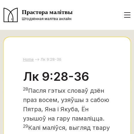
Прастора малітвы
Штодзённая малітва анлайн
Home
Лк 9:28-36
Лк 9:28-36
28
Пасля гэтых словаў дзён
праз восем,
узяўшы з сабою
Пятра, Яна і Якуба, Ён
узышоў на гару памаліцца.
29
Калі маліўся, выгляд твару