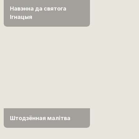
Навэнна да святога
Ігнацыя
Штодзённая малітва