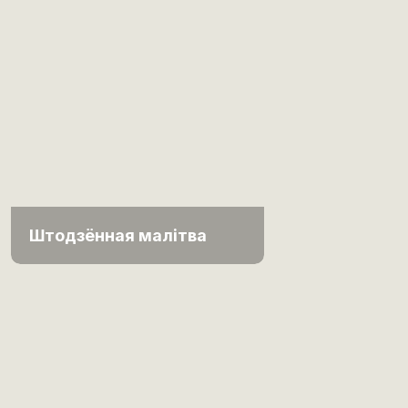
Штодзённая малітва