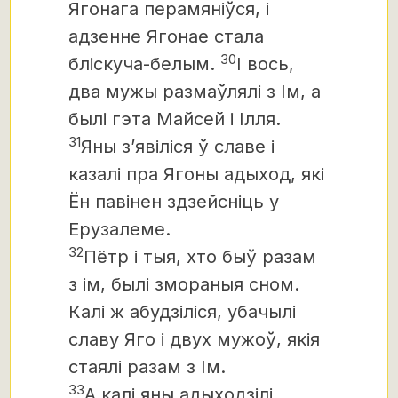
Ягонага перамяніўся, і
адзенне Ягонае стала
30
бліскуча-белым.
І вось,
два мужы размаўлялі з Ім, а
былі гэта Майсей і Ілля.
31
Яны з’явіліся ў славе і
казалі пра Ягоны адыход, які
Ён павінен здзейсніць у
Ерузалеме.
32
Пётр і тыя, хто быў разам
з ім, былі змораныя сном.
Калі ж абудзіліся, убачылі
славу Яго і двух мужоў, якія
стаялі разам з Ім.
33
А калі яны адыходзілі