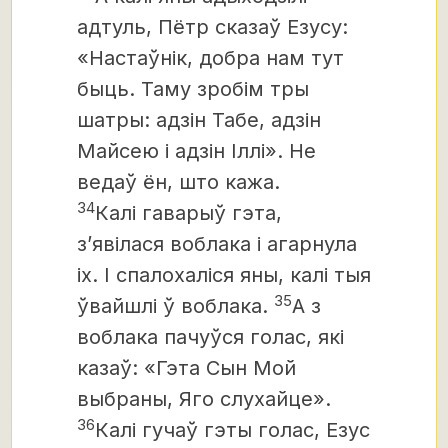
адтуль, Пётр сказаў Езусу:
«Настаўнік, добра нам тут
быць. Таму зробім тры
шатры: адзін Табе, адзін
Майсею і адзін Іллі». Не
ведаў ён, што кажа.
34
Калі гаварыў гэта,
з’явілася воблака і агарнула
іх. І спалохаліся яны, калі тыя
35
ўвайшлі ў воблака.
А з
воблака пачуўся голас, які
казаў: «Гэта Сын Мой
выбраны,
Яго слухайце».
36
Калі гучаў гэты голас, Езус