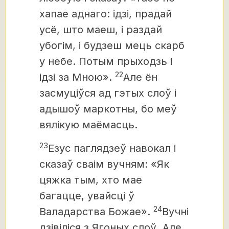
хапае аднаго: ідзі, прадай
усё, што маеш,
і раздай
убогім, і будзеш мець скарб
у небе. Потым прыходзь і
22
ідзі за Мною».
Але ён
засмуціўся ад гэтых слоў і
адышоў маркотны, бо меў
вялікую маёмасць.
23
Езус паглядзеў навокал і
сказаў сваім вучням: «Як
цяжка тым, хто мае
багацце, увайсці ў
24
Валадарства Божае».
Вучні
дзівіліся з Ягоных слоў. Але