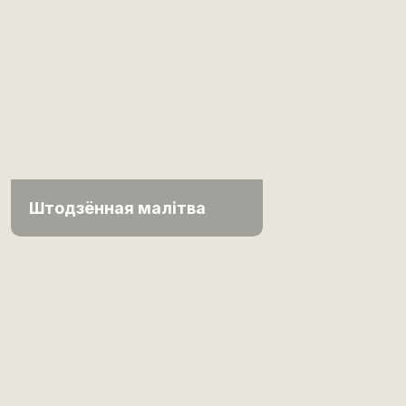
Штодзённая малітва