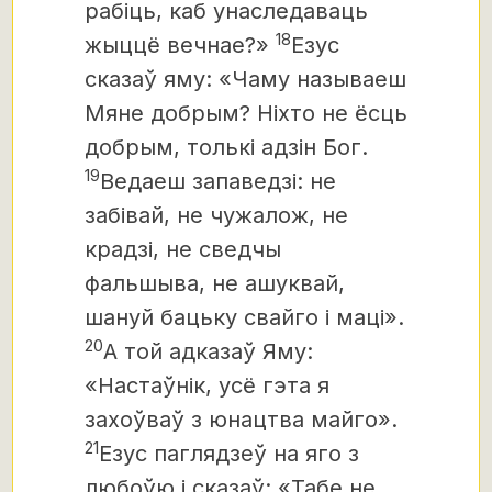
рабіць, каб унаследаваць
18
жыццё вечнае?»
Езус
сказаў яму: «Чаму называеш
Мяне добрым? Ніхто не ёсць
добрым, толькі адзін Бог.
19
Ведаеш запаведзі: не
забівай, не чужалож, не
крадзі, не сведчы
фальшыва, не ашуквай,
шануй бацьку свайго і маці».
20
А той адказаў Яму:
«Настаўнік, усё гэта я
захоўваў з юнацтва майго».
21
Езус паглядзеў на яго з
любоўю і сказаў: «Табе не