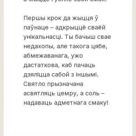
Першы крок да жыцця ў
паўнаце – адкрыццё сваёй
унікальнасці. Ты бачыш свае
недахопы, але такога цябе,
абмежаванага, ужо
дастаткова, каб пачаць
дзяліцца сабой з іншымі.
Святло прызначана
асвятляць цемру, а соль –
надаваць адметнага смаку!