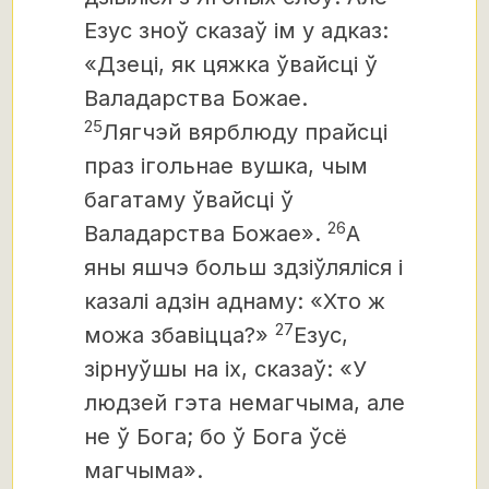
Езус зноў сказаў ім у адказ:
«Дзеці, як цяжка ўвайсці ў
Валадарства Божае.
25
Лягчэй вярблюду прайсці
праз ігольнае вушка, чым
багатаму ўвайсці ў
26
Валадарства Божае».
А
яны яшчэ больш здзіўляліся і
казалі адзін аднаму:
«Хто ж
27
можа збавіцца?»
Езус,
зірнуўшы на іх, сказаў: «У
людзей гэта немагчыма, але
не ў Бога; бо ў Бога ўсё
магчыма».