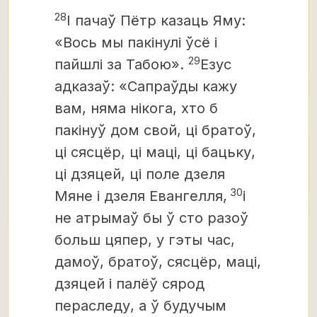
28
І пачаў Пётр казаць Яму:
«Вось мы пакінулі ўсё і
29
пайшлі за Табою».
Езус
адказаў: «Сапраўды кажу
вам, няма нікога, хто б
пакінуў дом свой, ці братоў,
ці сясцёр, ці маці, ці бацьку,
ці дзяцей, ці поле дзеля
30
Мяне і дзеля Евангелля,
і
не атрымаў бы ў сто разоў
больш цяпер, у гэты час,
дамоў, братоў, сясцёр, маці,
дзяцей і палёў сярод
пераследу, а ў будучым