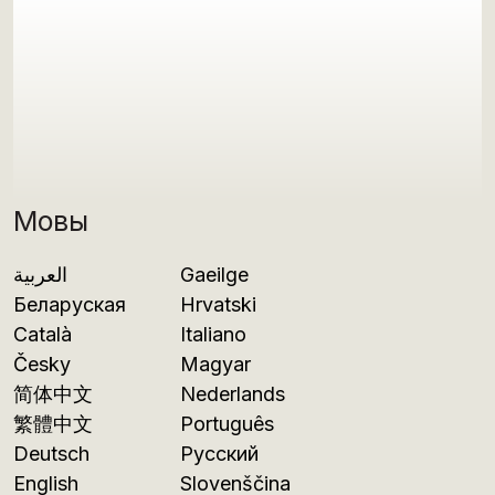
Мовы
العربية
Gaeilge
Беларуская
Hrvatski
Català
Italiano
Česky
Magyar
简体中文
Nederlands
繁體中文
Português
Deutsch
Русский
English
Slovenščina