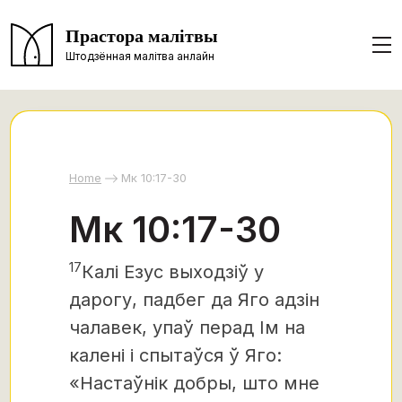
Прастора малітвы
Штодзённая малітва анлайн
Home
Мк 10:17-30
Мк 10:17-30
17
Калі Езус выходзіў у
дарогу, падбег да Яго адзін
чалавек, упаў перад Ім на
калені і спытаўся ў Яго:
«Настаўнік добры, што мне