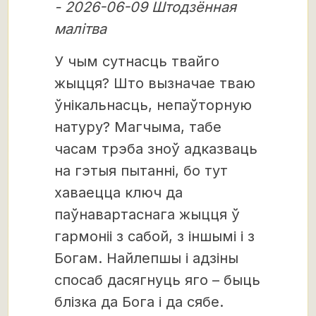
- 2026-06-09 Штодзённая
малітва
У чым сутнасць твайго
жыцця? Што вызначае тваю
ўнікальнасць, непаўторную
натуру? Магчыма, табе
часам трэба зноў адказваць
на гэтыя пытанні, бо тут
хаваецца ключ да
паўнавартаснага жыцця ў
гармоніі з сабой, з іншымі і з
Богам. Найлепшы і адзіны
спосаб дасягнуць яго – быць
блізка да Бога і да сябе.