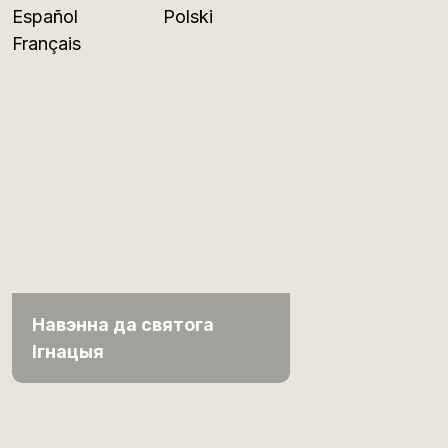
Español
Polski
Français
Навэнна да святога
Ігнацыя