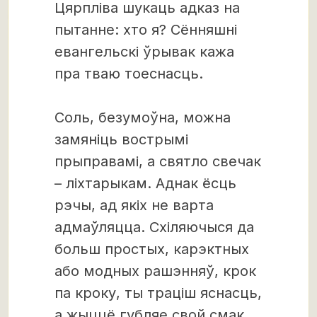
Цярпліва шукаць адказ на
пытанне: хто я? Сённяшні
евангельскі ўрывак кажа
пра тваю тоеснасць.
Соль, безумоўна, можна
замяніць вострымі
прыправамі, а святло свечак
– ліхтарыкам. Аднак ёсць
рэчы, ад якіх не варта
адмаўляцца. Схіляючыся да
больш простых, карэктных
або модных рашэнняў, крок
па кроку, ты траціш яснасць,
а жыццё губляе свой смак.