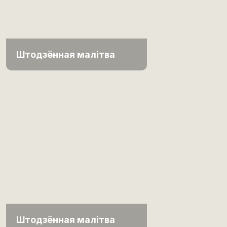
Штодзённая малітва
Штодзённая малітва