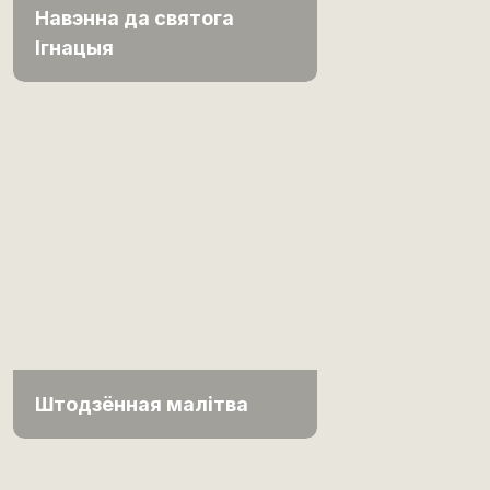
Навэнна да святога
Ігнацыя
Штодзённая малітва