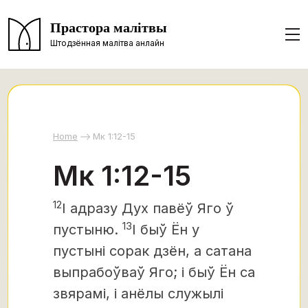
Прастора малітвы
Штодзённая малітва анлайн
Home
Мк 1:12-15
Мк 1:12-15
12
І адразу Дух павёў Яго ў
13
пустыню.
І быў Ён у
пустыні сорак дзён, а сатана
выпрабоўваў Яго; і быў Ён са
звярамі, і анёлы служылі