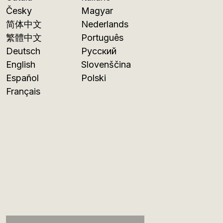
Česky
Magyar
简体中文
Nederlands
繁體中文
Português
Deutsch
Русский
English
Slovenščina
Español
Polski
Français