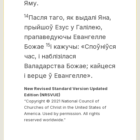
Яму.
14
Пасля таго,
як выдалі Яна,
прыйшоў Езус у Галілею,
прапаведуючы Евангелле
15
Божае
і кажучы: «Споўніўся
час, і наблізілася
Валадарства Божае;
кайцеся
і верце ў Евангелле».
New Revised Standard Version Updated
Edition (NRSVUE)
“Copyright © 2021 National Council of
Churches of Christ in the United States of
America. Used by permission. All rights
reserved worldwide.”