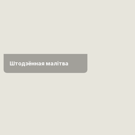
Штодзённая малітва