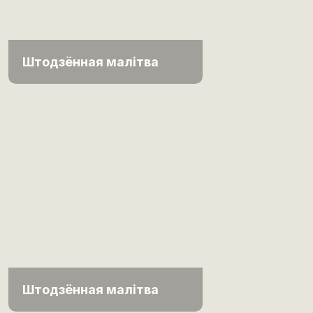
Штодзённая малітва
Штодзённая малітва