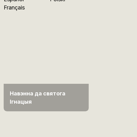
Français
Навэнна да святога
Ігнацыя