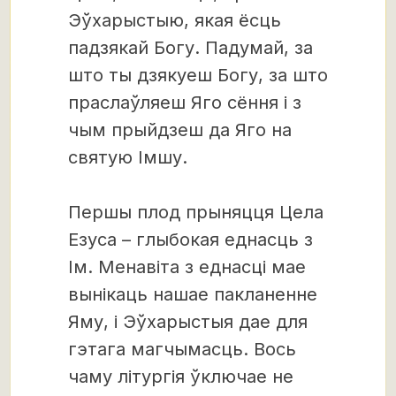
Эўхарыстыю, якая ёсць
падзякай Богу. Падумай, за
што ты дзякуеш Богу, за што
праслаўляеш Яго сёння і з
чым прыйдзеш да Яго на
святую Імшу.
Першы плод прыняцця Цела
Езуса – глыбокая еднасць з
Ім. Менавіта з еднасці мае
вынікаць нашае пакланенне
Яму, і Эўхарыстыя дае для
гэтага магчымасць. Вось
чаму літургія ўключае не