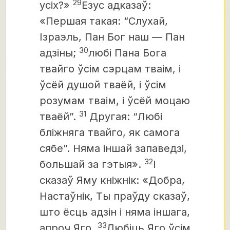
29
усіх?»
Езус адказаў:
«Першая такая: “Слухай,
Ізраэль, Пан Бог наш — Пан
30
адзіны;
любі Пана Бога
твайго ўсім сэрцам тваім, і
ўсёй душой тваёй, і ўсім
розумам тваім, і ўсёй моцаю
31
тваёй”.
Другая: “Любі
бліжняга твайго, як самога
сябе”. Няма іншай запаведзі,
32
большай за гэтыя».
І
сказаў Яму кніжнік: «Добра,
Настаўнік, Ты праўду сказаў,
што ёсць адзін і няма іншага,
33
апроч Яго.
Любіць Яго ўсім