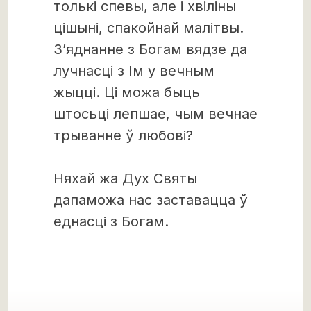
толькі спевы, але і хвіліны
цішыні, спакойнай малітвы.
З’яднанне з Богам вядзе да
лучнасці з Ім у вечным
жыцці. Ці можа быць
штосьці лепшае, чым вечнае
трыванне ў любові?
Няхай жа Дух Святы
дапаможа нас заставацца ў
еднасці з Богам.