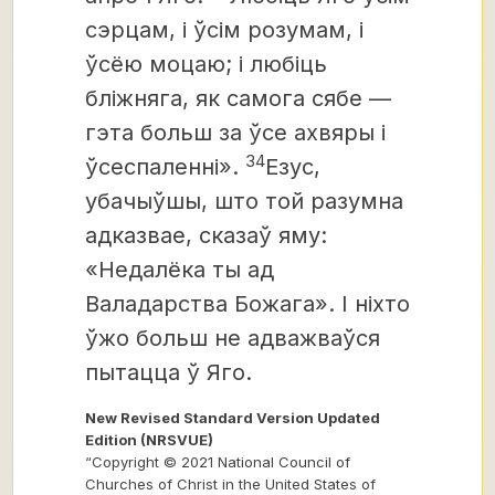
сэрцам, і ўсім розумам, і
ўсёю моцаю; і любіць
бліжняга, як самога сябе —
гэта больш за ўсе ахвяры і
34
ўсеспаленні».
Езус,
убачыўшы, што той разумна
адказвае, сказаў яму:
«Недалёка ты ад
Валадарства Божага». І ніхто
ўжо больш не адважваўся
пытацца ў Яго.
New Revised Standard Version Updated
Edition (NRSVUE)
“Copyright © 2021 National Council of
Churches of Christ in the United States of