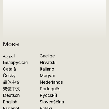
Мовы
العربية
Gaeilge
Беларуская
Hrvatski
Català
Italiano
Česky
Magyar
简体中文
Nederlands
繁體中文
Português
Deutsch
Русский
English
Slovenščina
Español
Polski