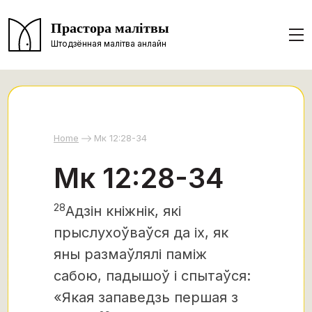
Прастора малітвы
Штодзённая малітва анлайн
Home
Мк 12:28-34
Мк 12:28-34
28
Адзін кніжнік, які
прыслухоўваўся да іх, як
яны размаўлялі паміж
сабою, падышоў і спытаўся:
«Якая запаведзь першая з