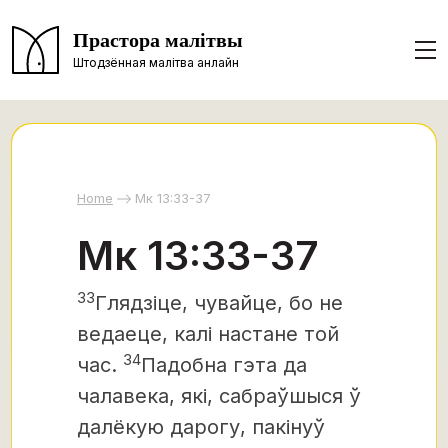
Прастора малітвы
Штодзённая малітва анлайн
Home
Мк 13:33-37
Мк 13:33-37
33
Глядзіце, чувайце,
бо не
ведаеце, калі настане той
34
час.
Падобна гэта да
чалавека, які, сабраўшыся ў
далёкую дарогу, пакінуў