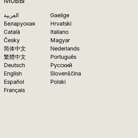
Мовы
العربية
Gaeilge
Беларуская
Hrvatski
Català
Italiano
Česky
Magyar
简体中文
Nederlands
繁體中文
Português
Deutsch
Русский
English
Slovenščina
Español
Polski
Français