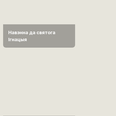
Навэнна да святога
Ігнацыя