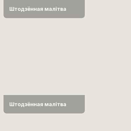
Штодзённая малітва
Штодзённая малітва