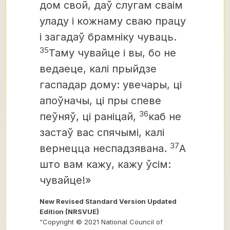
дом свой, даў слугам сваім
уладу і кожнаму сваю працу
і загадаў брамніку чуваць.
35
Таму чувайце і вы, бо не
ведаеце, калі прыйдзе
гаспадар дому: увечары, ці
апоўначы, ці пры спеве
36
пеўняў, ці раніцай,
каб не
застаў вас спячымі, калі
37
вернецца неспадзявана.
А
што вам кажу, кажу ўсім:
чувайце!»
New Revised Standard Version Updated
Edition (NRSVUE)
“Copyright © 2021 National Council of