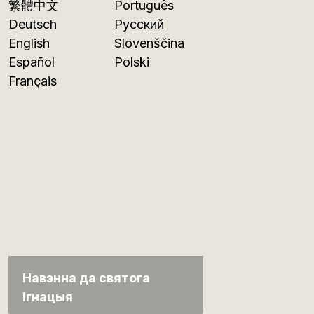
繁體中文
Português
Deutsch
Русский
English
Slovenščina
Español
Polski
Français
Навэнна да святога
Ігнацыя