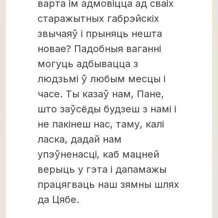
варта ім адмовіцца ад сваіх
старажытных габрэйскіх
звычаяў і прыняць нешта
новае? Падобныя ваганні
могуць адбывацца з
людзьмі ў любым месцы і
часе. Ты казаў нам, Пане,
што заўсёды будзеш з намі і
не пакінеш нас, таму, калі
ласка, дадай нам
упэўненасці, каб мацней
верыць у гэта і дапамажы
працягваць наш зямны шлях
да Цябе.