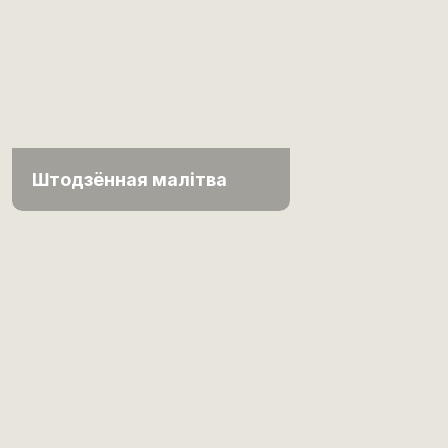
Штодзённая малітва