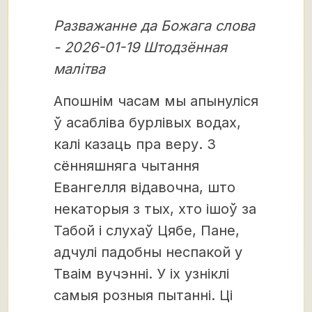
Разважанне да Божага слова
- 2026-01-19 Штодзённая
малітва
Апошнім часам мы апынуліся
ў асабліва бурлівых водах,
калі казаць пра веру. З
сённяшняга чытання
Евангелля відавочна, што
некаторыя з тых, хто ішоў за
Табой і слухаў Цябе, Пане,
адчулі падобны неспакой у
Тваім вучэнні. У іх узніклі
самыя розныя пытанні. Ці