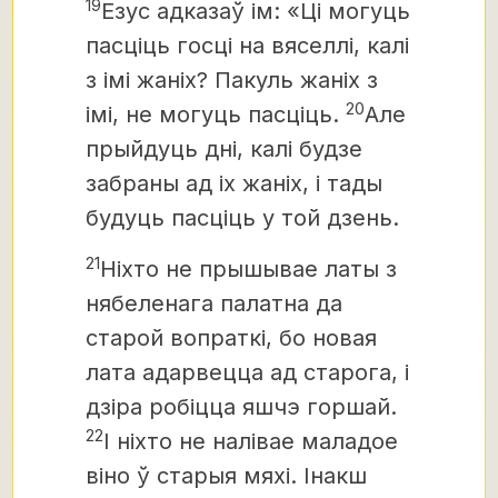
19
Езус адказаў ім: «Ці могуць
пасціць госці на вяселлі, калі
з імі жаніх? Пакуль жаніх з
20
імі, не могуць пасціць.
Але
прыйдуць дні, калі будзе
забраны ад іх жаніх, і тады
будуць пасціць у той дзень.
21
Ніхто не прышывае латы з
нябеленага палатна да
старой вопраткі, бо новая
лата адарвецца ад старога, і
дзіра робіцца яшчэ горшай.
22
І ніхто не налівае маладое
віно ў старыя мяхі. Інакш