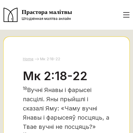
Прастора малітвы
Штодзённая малітва анлайн
Home
Мк 2:18-22
Мк 2:18-22
18
Вучні Янавы і фарысеі
пасцілі.
Яны прыйшлі і
сказалі Яму: «Чаму вучні
Янавы і фарысеяў посцяць, а
Твае вучні не посцяць?»