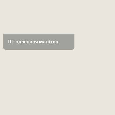
Штодзённая малітва