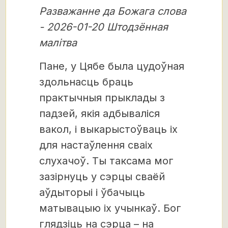
Разважанне да Божага слова
- 2026-01-20 Штодзённая
малітва
Пане, у Цябе была цудоўная
здольнасць браць
практычныя прыклады з
падзей, якія адбываліся
вакол, і выкарыстоўваць іх
для настаўлення сваіх
слухачоў. Ты таксама мог
зазірнуць у сэрцы сваёй
аўдыторыі і ўбачыць
матывацыю іх учынкаў. Бог
глядзіць на сэрца – на