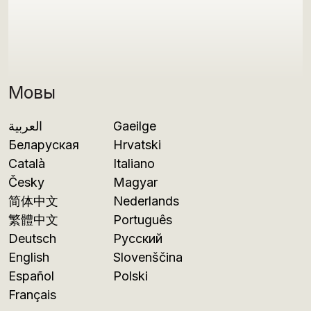
Мовы
العربية
Gaeilge
Беларуская
Hrvatski
Català
Italiano
Česky
Magyar
简体中文
Nederlands
繁體中文
Português
Deutsch
Русский
English
Slovenščina
Español
Polski
Français