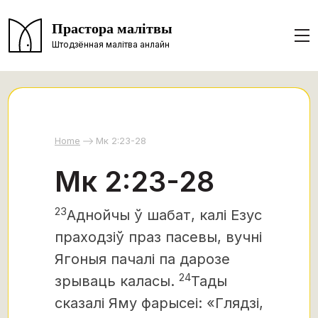
Прастора малітвы
Штодзённая малітва анлайн
Home
Мк 2:23-28
Мк 2:23-28
23
Аднойчы ў шабат, калі Езус
праходзіў праз пасевы, вучні
Ягоныя пачалі па дарозе
24
зрываць каласы.
Тады
сказалі Яму фарысеі: «Глядзі,