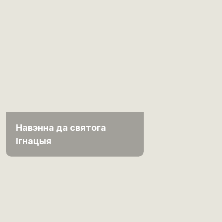
Навэнна да святога
Ігнацыя