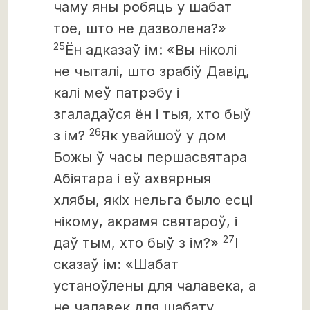
чаму яны робяць у шабат
тое, што не дазволена?»
25
Ён адказаў ім: «Вы ніколі
не чыталі, што зрабіў Давід,
калі меў патрэбу і
згаладаўся ён і тыя, хто быў
26
з ім?
Як увайшоў у дом
Божы ў часы першасвятара
Абіятара і еў ахвярныя
хлябы, якіх нельга было есці
нікому, акрамя святароў, і
27
даў тым, хто быў з ім?»
І
сказаў ім: «Шабат
устаноўлены для чалавека, а
не чалавек для шабату.