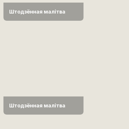
Штодзённая малітва
Штодзённая малітва