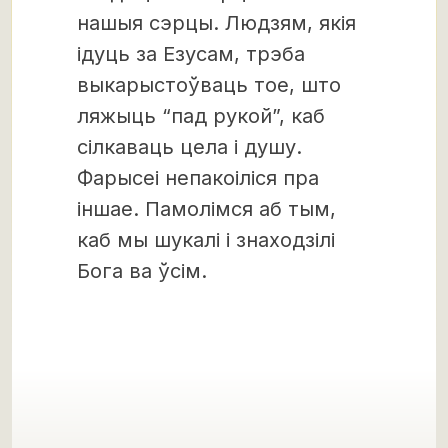
нашыя сэрцы. Людзям, якія
ідуць за Езусам, трэба
выкарыстоўваць тое, што
ляжыць “пад рукой”, каб
сілкаваць цела і душу.
Фарысеі непакоіліся пра
іншае. Памолімся аб тым,
каб мы шукалі і знаходзілі
Бога ва ўсім.