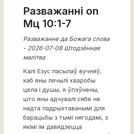
Разважанні on
Мц 10:1-7
Разважанне да Божага слова
- 2026-07-08 Штодзённая
малітва
Калі Езус пасылаў вучняў,
каб яны лячылі хваробы
цела і душы, я ўпэўнены,
што яны адчувалі сябе не
надта падрыхтаванымі для
барацьбы з тымі нягодамі, з
якімі ім давядзецца