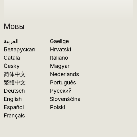
Мовы
العربية
Gaeilge
Беларуская
Hrvatski
Català
Italiano
Česky
Magyar
简体中文
Nederlands
繁體中文
Português
Deutsch
Русский
English
Slovenščina
Español
Polski
Français