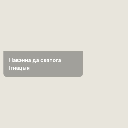
Навэнна да святога
Ігнацыя