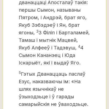
дванаццаці Апосталаў такія:
першы Сымон, называны
Пятром, і Андрэй, брат яго,
Якуб Зэбэдэеў і Ян, брат
3
ягоны,
3 Філіп і Барталамей,
Тамаш і мытнік Мацвей,
4
Якуб Алфееў і Тадэвуш,
4
Сымон Кананэец і Юда
Іскарыёт, які і выдаў Яго.
5
Гэтых Дванаццаць паслаў
Езус, наказваючы ім: «На
шлях язычнікаў не
ўзыходзьце і ў гарады
самарыйскія не ўваходзьце.