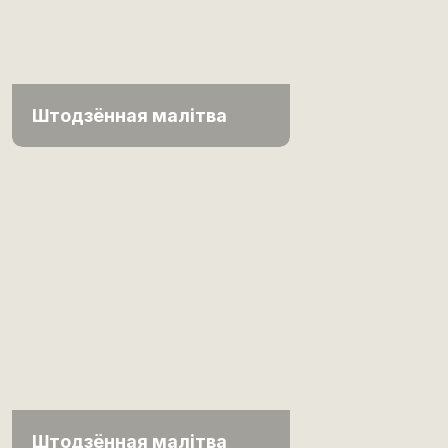
Штодзённая малітва
Штодзённая малітва