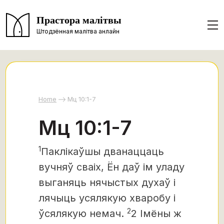
Прастора малітвы
Штодзённая малітва анлайн
Home
Мц 10:1-7
Мц 10:1-7
1
Паклікаўшы дванаццаць
вучняў сваіх,
Ён даў ім уладу
выганяць нячыстых духаў і
лячыць усялякую хваробу і
2
ўсялякую немач.
2 Імёны ж