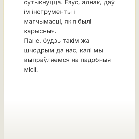
сутыкнуцца. Езус, аднак, даў
ім інструменты і
магчымасці, якія былі
карысныя.
Пане, будзь такім жа
шчодрым да нас, калі мы
выпраўляемся на падобныя
місіі.