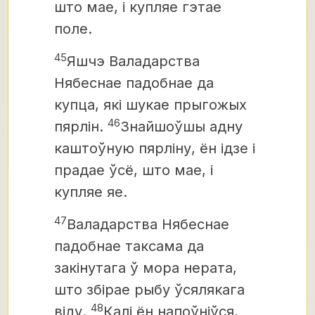
што мае, і купляе гэтае
поле.
45
Яшчэ Валадарства
Нябеснае падобнае да
купца, які шукае прыгожых
46
пярлін.
Знайшоўшы адну
каштоўную пярліну, ён ідзе і
прадае ўсё, што мае, і
купляе яе.
47
Валадарства Нябеснае
падобнае таксама да
закінутага ў мора нерата,
што збірае рыбу ўсялякага
48
віду.
Калі ён напоўніўся,