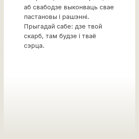
аб свабодзе выконваць свае
пастановы і рашэнні.
Прыгадай сабе: дзе твой
скарб, там будзе і тваё
сэрца.