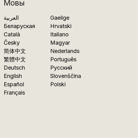
Мовы
العربية
Gaeilge
Беларуская
Hrvatski
Català
Italiano
Česky
Magyar
简体中文
Nederlands
繁體中文
Português
Deutsch
Русский
English
Slovenščina
Español
Polski
Français