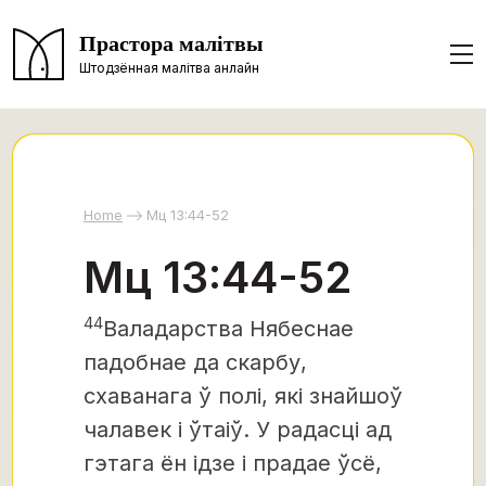
Прастора малітвы
Штодзённая малітва анлайн
Home
Мц 13:44-52
Мц 13:44-52
44
Валадарства Нябеснае
падобнае да скарбу,
схаванага ў полі, які знайшоў
чалавек і ўтаіў. У радасці ад
гэтага ён ідзе і прадае ўсё,