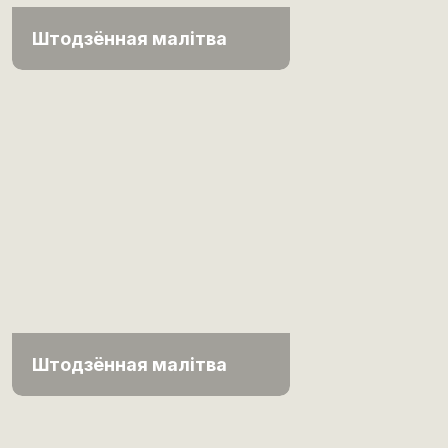
Штодзённая малітва
Штодзённая малітва