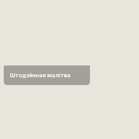
Штодзённая малітва