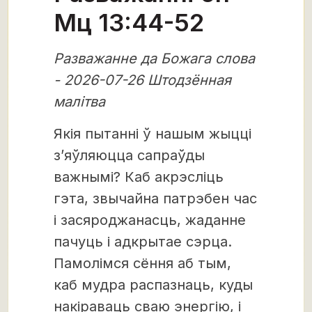
Мц 13:44-52
Разважанне да Божага слова
- 2026-07-26 Штодзённая
малітва
Якія пытанні ў нашым жыцці
з’яўляюцца сапраўды
важнымі? Каб акрэсліць
гэта, звычайна патрэбен час
і засяроджанасць, жаданне
пачуць і адкрытае сэрца.
Памолімся сёння аб тым,
каб мудра распазнаць, куды
накіраваць сваю энергію, і