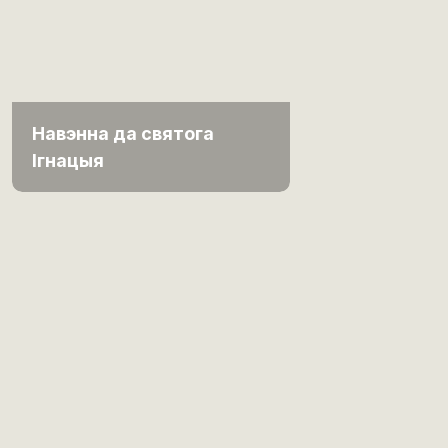
Навэнна да святога
Ігнацыя