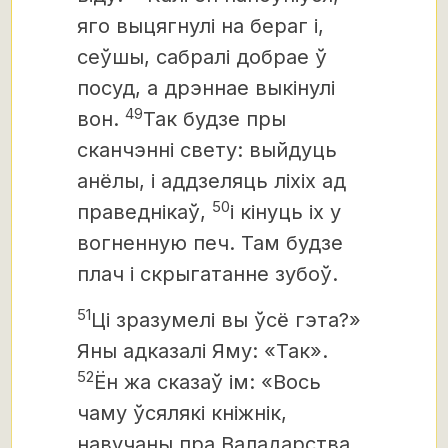
яго выцягнулі на бераг і,
сеўшы, сабралі добрае ў
посуд, а дрэннае выкінулі
49
вон.
Так будзе пры
сканчэнні свету: выйдуць
анёлы, і аддзеляць ліхіх ад
50
праведнікаў,
і кінуць іх у
вогненную печ. Там будзе
плач і скрыгатанне зубоў.
51
Ці зразумелі вы ўсё гэта?»
Яны адказалі Яму: «Так».
52
Ён жа сказаў ім: «Вось
чаму ўсялякі кніжнік,
навучаны пра Валадарства