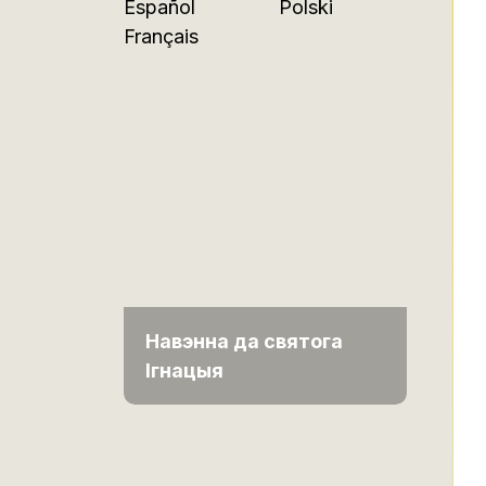
Español
Polski
Français
Навэнна да святога
Ігнацыя