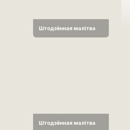
Штодзённая малітва
Штодзённая малітва