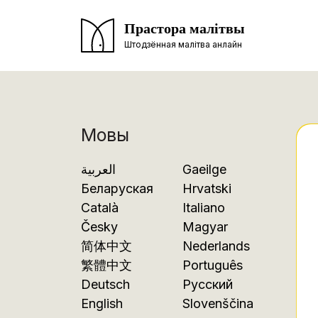
Прастора малітвы
Штодзённая малітва анлайн
Мовы
العربية
Gaeilge
Беларуская
Hrvatski
Català
Italiano
Česky
Magyar
简体中文
Nederlands
繁體中文
Português
Deutsch
Русский
English
Slovenščina