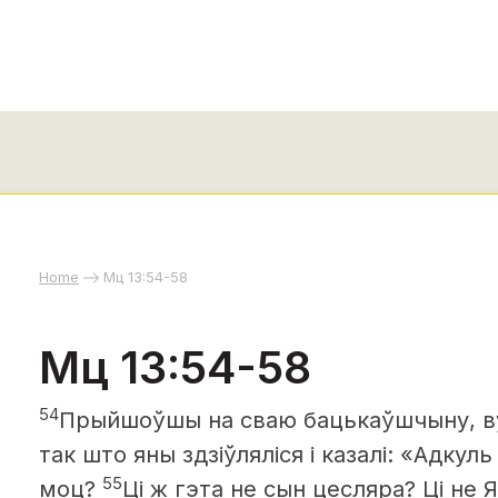
Home
Мц 13:54-58
Мц 13:54-58
54
Прыйшоўшы на сваю бацькаўшчыну, 
так што яны здзіўляліся і казалі: «Адкуль
55
моц?
Ці ж гэта не сын цесляра? Ці не 