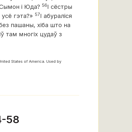
56
 Сымон і Юда?
І сёстры
57
о усё гэта?»
І абураліся
 без пашаны, хіба што на
іў там многіх цудаў з
United States of America. Used by
4-58