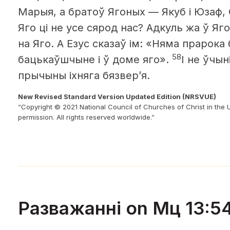
Марыя, а братоў Ягоных — Якуб і Юзаф,
Яго ці не усе сярод нас? Адкуль жа ў Яг
на Яго. А Езус сказаў ім: «Няма прарока
58
бацькаўшчыне і ў доме яго».
І не ўчын
прычыны іхняга бязвер’я.
New Revised Standard Version Updated Edition (NRSVUE)
“Copyright © 2021 National Council of Churches of Christ in the 
permission. All rights reserved worldwide.”
Разважанні on Мц 13:5