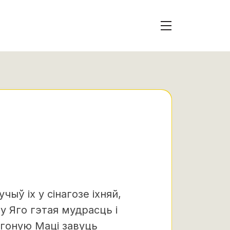
вучыў
іх у сінагозе іхняй,
 у Яго гэтая мудрасць і
Ягоную Маці завуць