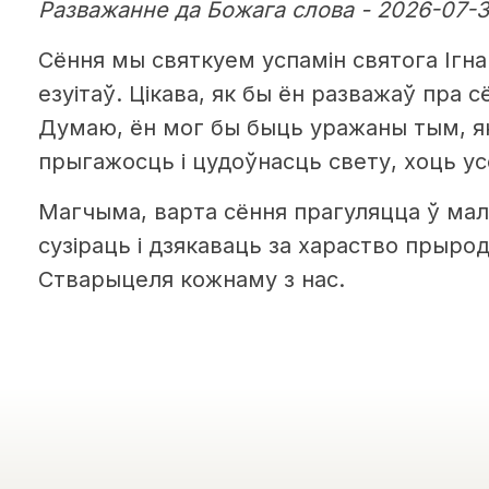
Разважанне да Божага слова - 2026-07-3
Сёння мы святкуем успамін святога Ігна
езуітаў. Цікава, як бы ён разважаў пра 
Думаю, ён мог бы быць уражаны тым, як
прыгажосць і цудоўнасць свету, хоць у
Магчыма, варта сёння прагуляцца ў ма
сузіраць і дзякаваць за хараство прыр
Стварыцеля кожнаму з нас.