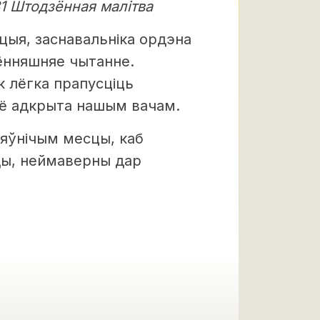
1 Штодзённая малітва
цыя, заснавальніка ордэна
сённяшняе чытанне.
 лёгка прапусціць
сё адкрыта нашым вачам.
ляўнічым месцы, каб
оды, неймаверны дар