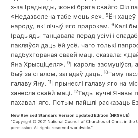
з-за Ірадыяды, жонкі брата свайго Філіпа
5
«Недазволена табе мець яе».
Ён хацеў
6
народу, які лічыў яго прарокам.
Калі бы
Ірадыяды танцавала перад усімі і спадаб
пакляўся даць ёй усё, чаго толькі папро
падбухтораная сваёй маці, сказала: «Дай
9
Яна Хрысціцеля».
І кароль засмуціўся, 
10
быў за сталом, загадаў даць.
Таму пасл
11
галаву Яну.
І прынеслі галаву яго на міс
12
занесла сваёй маці.
Тады вучні Янавы п
пахавалі яго. Потым пайшлі расказаць Ез
New Revised Standard Version Updated Edition (NRSVUE)
“Copyright © 2021 National Council of Churches of Christ in the 
permission. All rights reserved worldwide.”