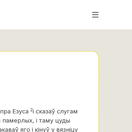
2
 пра Езуса
і сказаў слугам
з памерлых, і таму цуды
акаваў яго і кінуў у вязніцу