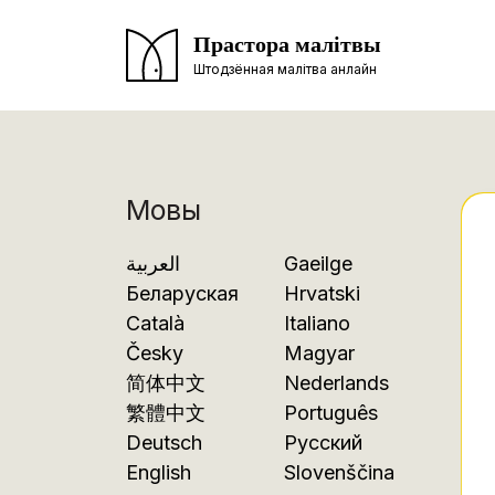
Прастора малітвы
Штодзённая малітва анлайн
Мовы
العربية
Gaeilge
Беларуская
Hrvatski
Català
Italiano
Česky
Magyar
简体中文
Nederlands
繁體中文
Português
Deutsch
Русский
English
Slovenščina