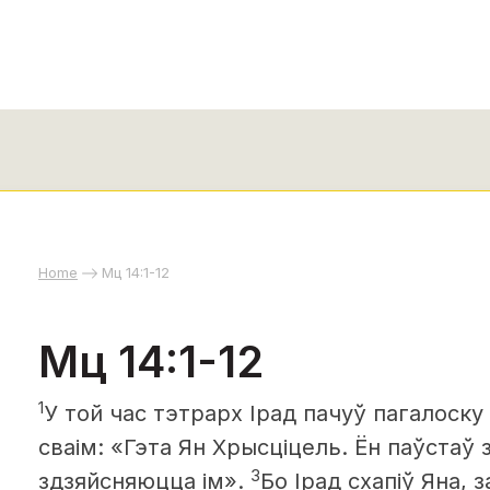
Home
Мц 14:1-12
Мц 14:1-12
1
У той час тэтрарх Ірад пачуў пагалоску
сваім: «Гэта Ян Хрысціцель. Ён паўстаў 
3
здзяйсняюцца ім».
Бо Ірад схапіў Яна, з