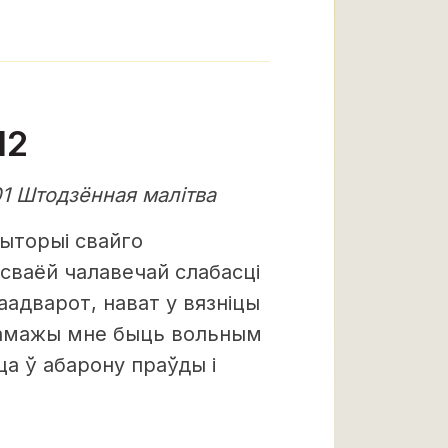
12
1 Штодзённая малітва
ыторыі свайго
 сваёй чалавечай слабасці
аадварот, нават у вязніцы
памажы мне быць вольным
ца ў абарону праўды і