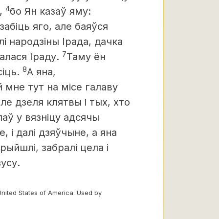
4
,
бо Ян казаў яму:
забіць яго, але баяўся
лі народзіны Ірада, дачка
7
алася Іраду.
Таму ён
8
сіць.
А яна,
 мне тут на місе галаву
але дзеля клятвы і тых, хто
аў у вязніцу адсячы
е, і далі дзяўчыне, а яна
рыйшлі, забралі цела і
усу.
United States of America. Used by