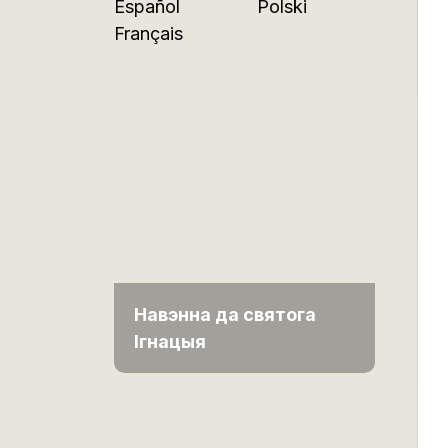
Español
Polski
Français
Навэнна да святога
Ігнацыя