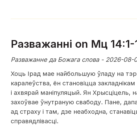
Разважанні on Мц 14:1-
Разважанне да Божага слова - 2026-08-0
Хоць Ірад мае найбольшую ўладу на тэр
каралеўства, ён становіцца закладнікам
і ахвярай маніпуляцый. Ян Хрысціцель, н
захоўвае ўнутраную свабоду. Пане, да
ад страху і там, дзе неабходна, станавіц
справядлівасці.