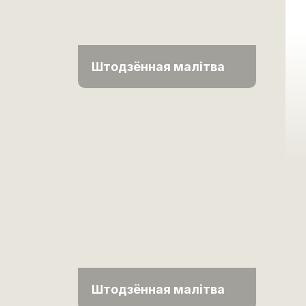
Штодзённая малітва
Штодзённая малітва