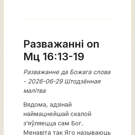
Разважанні on
Мц 16:13-19
Разважанне да Божага слова
- 2026-06-29 Штодзённая
малітва
Вядома, адзінай
наймацнейшай скалой
з’яўляецца сам Бог.
Менавіта так Яго называюць