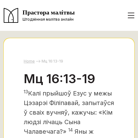
Прастора малітвы
Штодзённая малітва анлайн
Home
Мц 16:13-19
Мц 16:13-19
13
Калі прыйшоў Езус у межы
Цэзарэі Філіпавай, запытаўся
ў сваіх вучняў, кажучы: «Кім
людзі лічаць Сына
14
Чалавечага?»
Яны ж