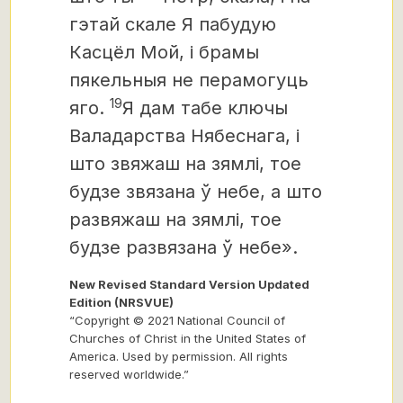
гэтай скале
Я пабудую
Касцёл Мой, і брамы
пякельныя не перамогуць
19
яго.
Я дам табе ключы
Валадарства Нябеснага, і
што звяжаш на зямлі, тое
будзе звязана ў небе, а што
развяжаш на зямлі, тое
будзе развязана ў небе».
New Revised Standard Version Updated
Edition (NRSVUE)
“Copyright © 2021 National Council of
Churches of Christ in the United States of
America. Used by permission. All rights
reserved worldwide.”