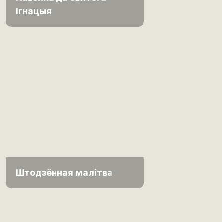
Ігнацыя
Штодзённая малітва