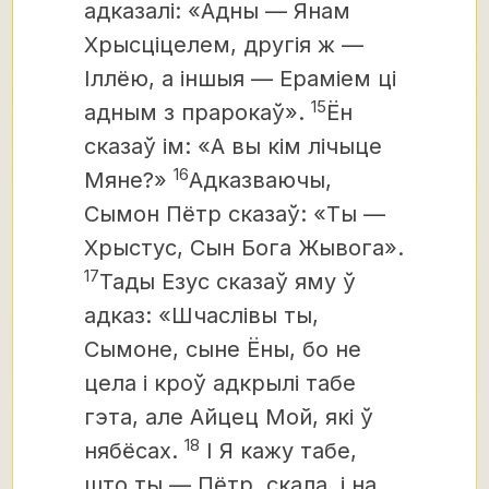
адказалі: «Адны — Янам
Хрысціцелем, другія ж —
Іллёю, а іншыя — Ераміем ці
15
адным з прарокаў».
Ён
сказаў ім: «А вы кім лічыце
16
Мяне?»
Адказваючы,
Сымон Пётр сказаў: «Ты —
Хрыстус,
Сын Бога Жывога».
17
Тады Езус сказаў яму ў
адказ: «Шчаслівы ты,
Сымоне, сыне Ёны, бо не
цела і кроў адкрылі табе
гэта, але Айцец Мой, які ў
18
нябёсах.
I Я кажу табе,
што ты — Пётр, скала,
і на