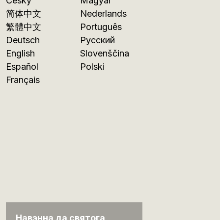
Česky
Magyar
简体中文
Nederlands
繁體中文
Português
Deutsch
Русский
English
Slovenščina
Español
Polski
Français
Навэнна да святога