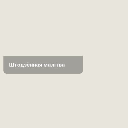
Штодзённая малітва