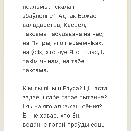
псальмы: “скала і
збаўленне”. Аднак Божае
валадарства, Касцёл,
таксама пабудавана на нас,
на Пятры, яго пераемніках,
на ўсіх, хто чуе Яго голас, і,
такім чынам, на табе
таксама.
Кім ты лічыш Езуса? Ці часта
задаеш сабе гэтае пытанне?
І як на яго адкажаш сёння?
Ён не хавае, хто Ён, і
веданне гэтай праўды ёсць