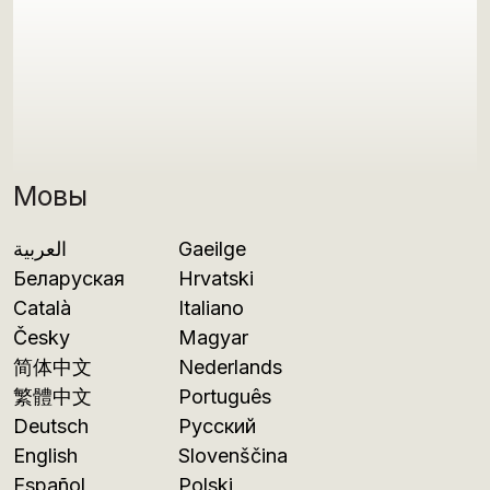
Мовы
العربية
Gaeilge
Беларуская
Hrvatski
Català
Italiano
Česky
Magyar
简体中文
Nederlands
繁體中文
Português
Deutsch
Русский
English
Slovenščina
Español
Polski