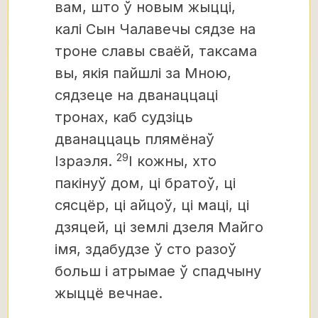
вам, што ў новым жыцці,
калі Сын Чалавечы сядзе на
троне славы сваёй, таксама
вы, якія пайшлі за Мною,
сядзеце на дванаццаці
тронах, каб судзіць
дванаццаць плямёнаў
29
Ізраэля.
І кожны, хто
пакінуў дом, ці братоў, ці
сясцёр, ці айцоў, ці маці,
ці
дзяцей, ці землі дзеля Майго
імя, здабудзе ў сто разоў
больш
і атрымае ў спадчыну
жыццё вечнае.