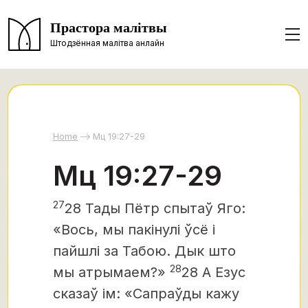
Прастора малітвы
Штодзённая малітва анлайн
Home
Мц 19:27-29
Мц 19:27-29
27
28 Тады Пётр спытаў Яго:
«Вось, мы пакінулі ўсё і
пайшлі за Табою. Дык што
28
мы атрымаем?»
28 А Езус
сказаў ім: «Сапраўды кажу