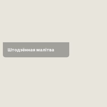
Штодзённая малітва