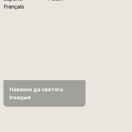
Français
Навэнна да святога
Ігнацыя