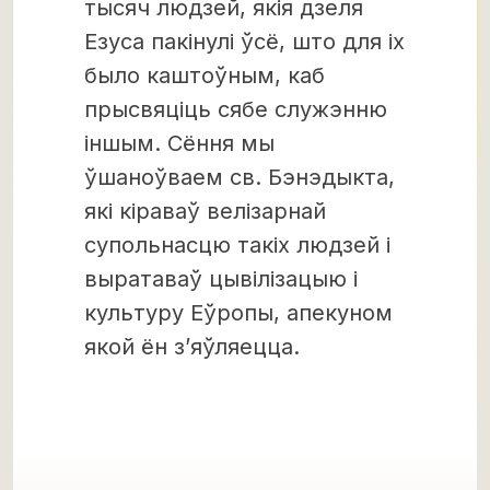
тысяч людзей, якія дзеля
Езуса пакінулі ўсё, што для іх
было каштоўным, каб
прысвяціць сябе служэнню
іншым. Сёння мы
ўшаноўваем св. Бэнэдыкта,
які кіраваў велізарнай
супольнасцю такіх людзей і
выратаваў цывілізацыю і
культуру Еўропы, апекуном
якой ён з’яўляецца.