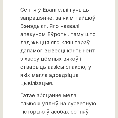
Сёння ў Евангеллі гучыць
запрашэнне, за якім пайшоў
Бэнэдыкт. Яго назвалі
апекуном Еўропы, таму што
лад жыцця яго кляштараў
дапамог вывесці кантынент
з хаосу цёмных вякоў і
стварыць аазісы спакою, у
якіх магла адрадзіцца
цывілізацыя.
Гэтае абяцанне мела
глыбокі ўплыў на сусветную
гісторыю ў асобах сотняў