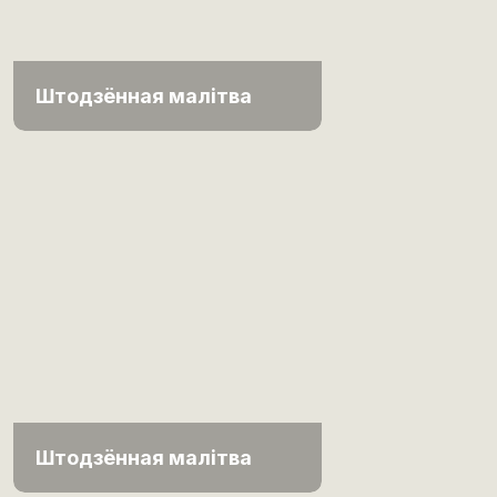
Штодзённая малітва
Штодзённая малітва