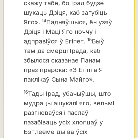
скажу табе, бо Ірад будзе
шукаць Дзіця, каб загубіць
14
Яго».
Падняўшыся,
ён узяў
Дзіця і Маці Яго ноччу і
15
адправіўся ў Егіпет.
Быў
там да смерці Ірада, каб
збылося сказанае Панам
праз прарока: «З Егіпта Я
паклікаў Сына Майго».
16
Тады Ірад, убачыўшы, што
мудрацы ашукалі яго,
вельмі
разгневаўся і паслаў
пазабіваць усіх хлопцаў у
Бэтлееме ды ва ўсіх