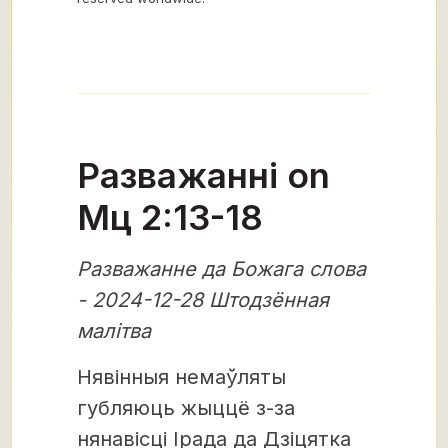
Разважанні on
Мц 2:13-18
Разважанне да Божага слова
- 2024-12-28 Штодзённая
малітва
Нявінныя немаўляты
губляюць жыццё з-за
нянавісці Ірада да Дзіцятка