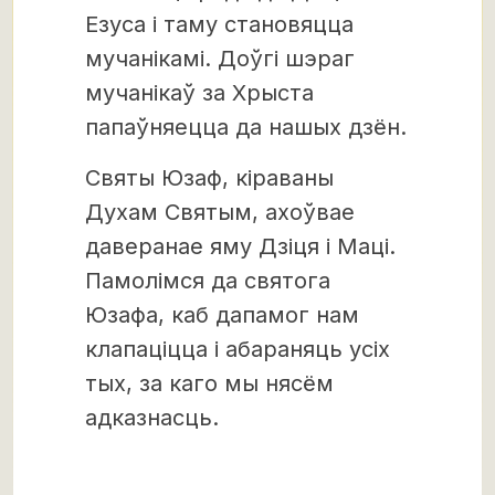
Езуса і таму становяцца
мучанікамі. Доўгі шэраг
мучанікаў за Хрыста
папаўняецца да нашых дзён.
Святы Юзаф, кіраваны
Духам Святым, ахоўвае
даверанае яму Дзіця і Маці.
Памолімся да святога
Юзафа, каб дапамог нам
клапаціцца і абараняць усіх
тых, за каго мы нясём
адказнасць.