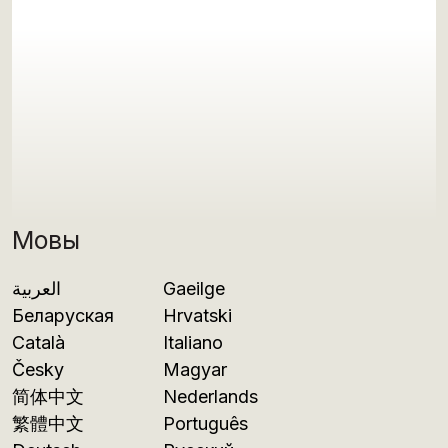
Мовы
العربية
Gaeilge
Беларуская
Hrvatski
Català
Italiano
Česky
Magyar
简体中文
Nederlands
繁體中文
Português