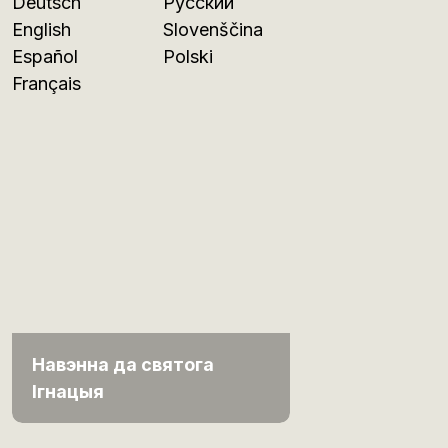
Deutsch
Русский
English
Slovenščina
Español
Polski
Français
Навэнна да святога
Ігнацыя