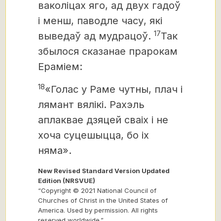
ваколіцах яго, ад двух гадоў
і менш, паводле часу, які
17
выведаў ад мудрацоў.
Так
збылося сказанае прарокам
Ераміем:
18
«Голас у Раме чутны, плач і
лямант вялікі. Рахэль
аплаквае дзяцей сваіх і не
хоча суцешыцца, бо іх
няма».
New Revised Standard Version Updated
Edition (NRSVUE)
“Copyright © 2021 National Council of
Churches of Christ in the United States of
America. Used by permission. All rights
reserved worldwide.”