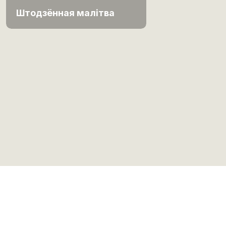
Штодзённая малітва