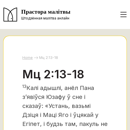
Прастора малітвы
Штодзённая малітва анлайн
Home
Мц 2:13-18
Мц 2:13-18
13
Калі адышлі, анёл Пана
з’явіўся Юзафу ў сне і
сказаў: «Устань, вазьмі
Дзіця і Маці Яго і ўцякай у
Егіпет, і будзь там, пакуль не