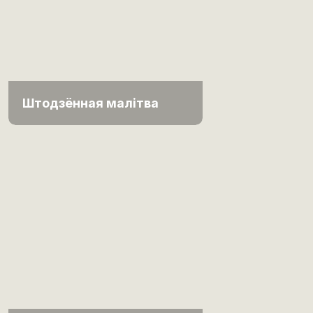
Штодзённая малітва