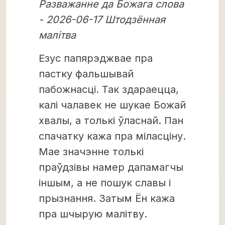
Разважанне да Божага слова
- 2026-06-17 Штодзённая
малітва
Езус папярэджвае пра
пастку фальшывай
пабожнасці. Так здараецца,
калі чалавек не шукае Божай
хвалы, а толькі ўласнай. Пан
спачатку кажа пра міласціну.
Мае значэнне толькі
праўдзівы намер дапамагчы
іншым, а не пошук славы і
прызнання. Затым Ён кажа
пра шчырую малітву.