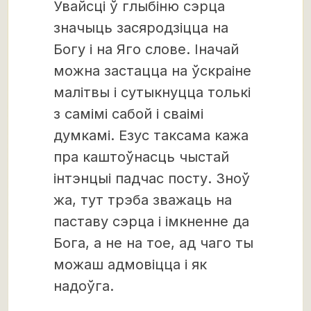
Увайсці ў глыбіню сэрца
значыць засяродзіцца на
Богу і на Яго слове. Іначай
можна застацца на ўскраіне
малітвы і сутыкнуцца толькі
з самімі сабой і сваімі
думкамі. Езус таксама кажа
пра каштоўнасць чыстай
інтэнцыі падчас посту. Зноў
жа, тут трэба зважаць на
паставу сэрца і імкненне да
Бога, а не на тое, ад чаго ты
можаш адмовіцца і як
надоўга.