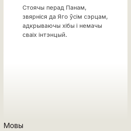
Стоячы перад Панам,
звярніся да Яго ўсім сэрцам,
адкрываючы хібы і немачы
сваіх інтэнцый.
Мовы