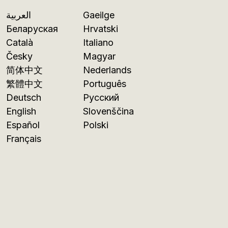
العربية
Gaeilge
Беларуская
Hrvatski
Català
Italiano
Česky
Magyar
简体中文
Nederlands
繁體中文
Português
Deutsch
Русский
English
Slovenščina
Español
Polski
Français