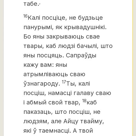
,
табе.
16
Калі посціце, не будзьце
панурымі, як крывадушнікі.
Бо яны закрываюць свае
твары, каб людзі бачылі, што
яны посцяць. Сапраўды
кажу вам: яны
атрымліваюць сваю
17
ўзнагароду.
Ты, калі
посціш, намасці галаву сваю
18
і абмый свой твар,
каб
паказаць, што посціш, не
людзям, але Айцу твайму,
які ў таемнасці. А твой