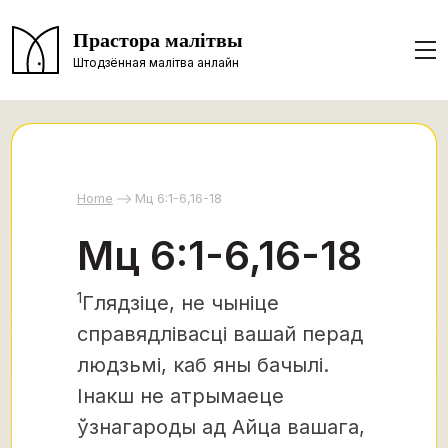
Прастора малітвы
Штодзённая малітва анлайн
Home
Мц 6:1-6,16-18
Мц 6:1-6,16-18
1
Глядзіце, не чыніце
справядлівасці вашай перад
людзьмі, каб яны бачылі.
Інакш не атрымаеце
ўзнагароды ад Айца вашага,