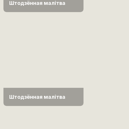
Штодзённая малітва
Штодзённая малітва