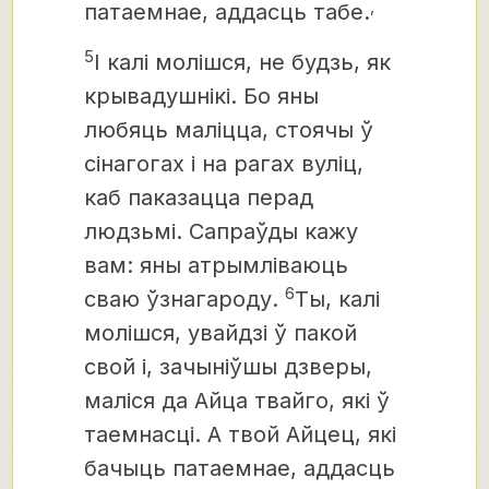
,
патаемнае, аддасць табе.
5
І калі молішся, не будзь, як
крывадушнікі. Бо яны
любяць маліцца, стоячы ў
сінагогах і на рагах вуліц,
каб паказацца перад
людзьмі. Сапраўды кажу
вам: яны атрымліваюць
6
сваю ўзнагароду.
Ты, калі
молішся, увайдзі ў пакой
свой і, зачыніўшы дзверы,
маліся да Айца твайго, які ў
таемнасці. А твой Айцец, які
бачыць патаемнае, аддасць