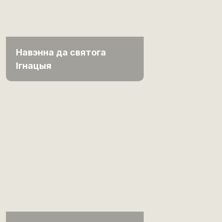
Навэнна да святога
Ігнацыя