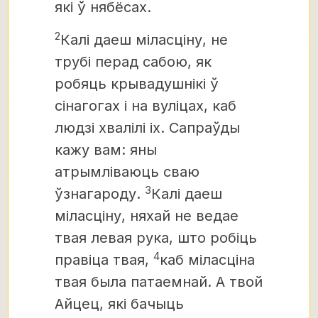
які ў нябёсах.
2
Калі даеш міласціну, не
трубі перад сабою, як
робяць крывадушнікі ў
сінагогах і на вуліцах, каб
людзі хвалілі іх. Сапраўды
кажу вам: яны
атрымліваюць сваю
3
ўзнагароду.
Калі даеш
міласціну, няхай не ведае
твая левая рука, што робіць
4
правіца твая,
каб міласціна
твая была патаемнай. А твой
Айцец, які бачыць