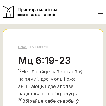
Прастора малітвы
Штодзённая малітва анлайн
Home
Мц 6:19-23
Мц 6:19-23
19
Не збірайце сабе скарбаў
на зямлі, дзе моль і ржа
знішчаюць і дзе злодзеі
падкопваюцца і крадуць.
20
Збірайце сабе скарбы ў