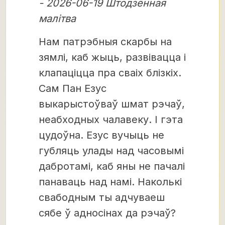
- 2026-06-19 Штодзённая
малітва
Нам патрэбныя скарбы на
зямлі, каб жыць, развівацца і
клапаціцца пра сваіх блізкіх.
Сам Пан Езус
выкарыстоўваў шмат рэчаў,
неабходных чалавеку. І гэта
цудоўна. Езус вучыць не
губляць улады над часовымі
дабротамі, каб яны не пачалі
панаваць над намі. Наколькі
свабодным ты адчуваеш
сябе ў адносінах да рэчаў?