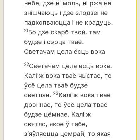
небе, дзе ні моль, ні ржа не
знішчаюць і дзе злодзеі
не
падкопваюцца і не крадуць.
21
Бо дзе скарб твой, там
будзе і сэрца тваё.
Светачам цела ёсць вока
22
Светачам цела ёсць вока.
Калі ж вока тваё чыстае, то
ўсё цела тваё будзе
23
светлае.
Калі ж вока тваё
дрэннае, то ўсё цела тваё
будзе цёмнае. Калі ж
святло, якое ў табе,
з’яўляецца цемрай, то якая