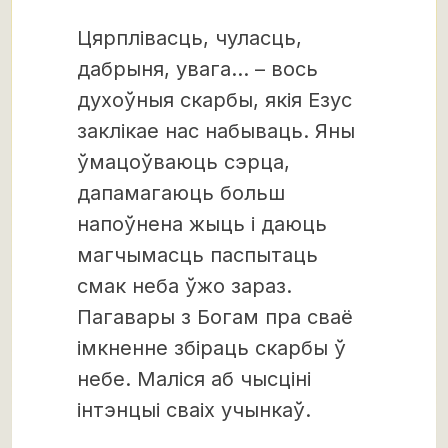
Цярплівасць, чуласць,
дабрыня, увага… – вось
духоўныя скарбы, якія Езус
заклікае нас набываць. Яны
ўмацоўваюць сэрца,
дапамагаюць больш
напоўнена жыць і даюць
магчымасць паспытаць
смак неба ўжо зараз.
Пагавары з Богам пра сваё
імкненне збіраць скарбы ў
небе. Маліся аб чысціні
інтэнцыі сваіх учынкаў.