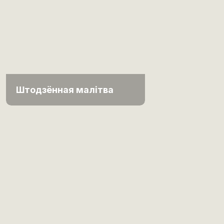
Штодзённая малітва