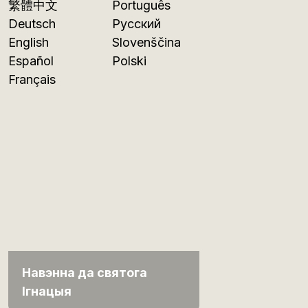
繁體中文
Português
Deutsch
Русский
English
Slovenščina
Español
Polski
Français
Навэнна да святога
Ігнацыя