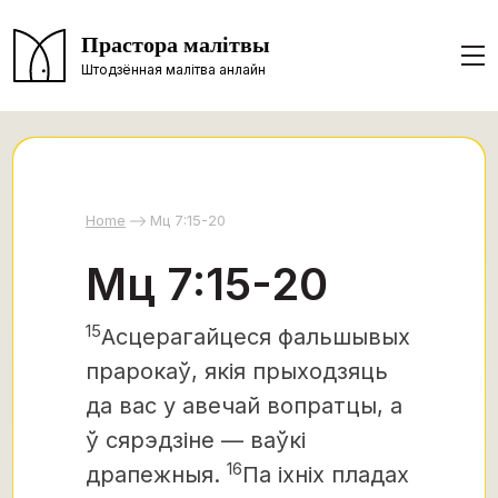
Прастора малітвы
Штодзённая малітва анлайн
Home
Мц 7:15-20
Мц 7:15-20
15
Асцерагайцеся фальшывых
прарокаў, якія прыходзяць
да вас у авечай вопратцы, а
ў сярэдзіне — ваўкі
16
драпежныя.
Па іхніх пладах