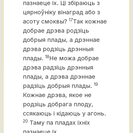
пазнаеце іх. Ці збіраюць з
цярноўніку вінаград або з
17
асоту смоквы?
Так кожнае
добрае дрэва родзіць
добрыя плады, а дрэннае
дрэва родзіць дрэнныя
18
плады.
Не можа добрае
дрэва радзіць дрэнныя
плады, а дрэва дрэннае
19
радзіць добрыя плады.
Кожнае дрэва, якое не
родзіць добрага плоду,
ссякаюць і кідаюць у агонь.
20
Таму па пладах іхніх
пазнаеце іх.