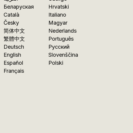
Беларуская
Hrvatski
Català
Italiano
Česky
Magyar
简体中文
Nederlands
繁體中文
Português
Deutsch
Русский
English
Slovenščina
Español
Polski
Français