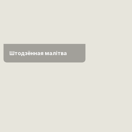
Штодзённая малітва