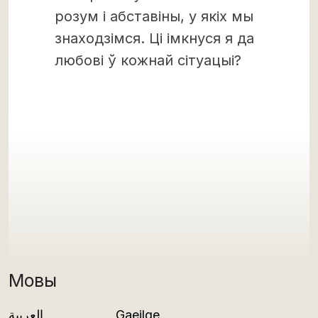
розум і абставіны, у якіх мы
знаходзімся. Ці імкнуся я да
любові ў кожнай сітуацыі?
Мовы
العربية
Gaeilge