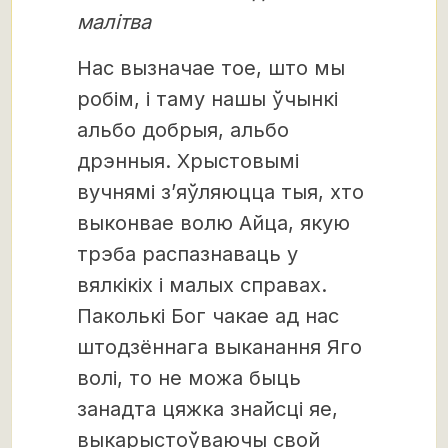
малітва
Нас вызначае тое, што мы
робім, і таму нашы ўчынкі
альбо добрыя, альбо
дрэнныя. Хрыстовымі
вучнямі з’яўляюцца тыя, хто
выконвае волю Айца, якую
трэба распазнаваць у
вялкікіх і малых справах.
Паколькі Бог чакае ад нас
штодзённага выканання Яго
волі, то не можа быць
занадта цяжка знайсці яе,
выкарыстоўваючы свой