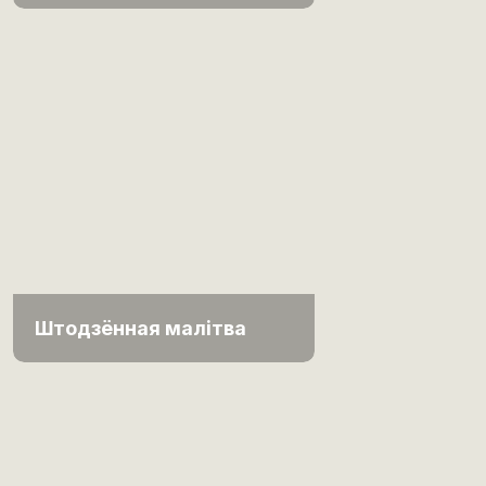
Штодзённая малітва