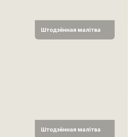
Штодзённая малітва
Штодзённая малітва