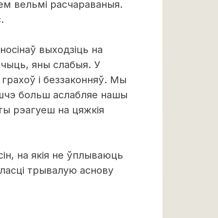
зем вельмі расчараваныя.
.
носінаў выходзіць на
ачыць, яны слабыя. У
грахоў і беззаконняў. Мы
яшчэ больш аслабляе нашы
 ты рэагуеш на цяжкія
ін, на якія не ўплываюць
акласці трывалую аснову