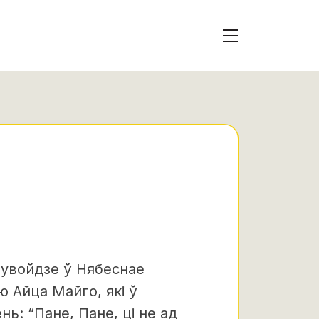
 увойдзе ў Нябеснае
ю Айца Майго, які ў
ь: “Пане, Пане, ці не ад