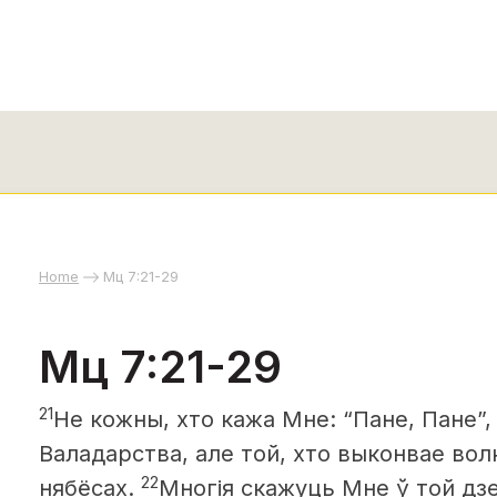
Home
Мц 7:21-29
Мц 7:21-29
21
Не кожны, хто кажа Мне: “Пане, Пане”,
Валадарства, але той, хто выконвае вол
22
нябёсах.
Многія скажуць Мне ў той дзен