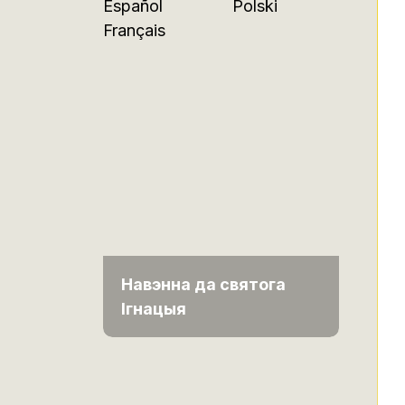
Español
Polski
Français
Навэнна да святога
Ігнацыя