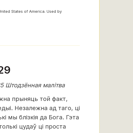
United States of America. Used by
29
25 Штодзённая малітва
жна прыняць той факт,
дыі. Незалежна ад таго, ці
і мы блізкія да Бога. Гэта
олькі цудаў ці проста