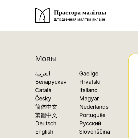
Прастора малітвы
Штодзённая малітва анлайн
Мовы
العربية
Gaeilge
Беларуская
Hrvatski
Català
Italiano
Česky
Magyar
简体中文
Nederlands
繁體中文
Português
Deutsch
Русский
English
Slovenščina