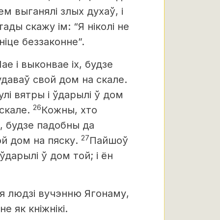
ем выганялі злых духаў, і
 тады скажу ім: “Я ніколі не
ніце беззаконне”.
е і выконвае іх, будзе
удаваў свой дом на скале.
лі вятры і ўдарылі ў дом
26
 скале.
Кожны, хто
х, будзе падобны да
27
ой дом на пяску.
Пайшоў
ўдарылі ў дом той; і ён
ся людзі вучэнню Ягонаму,
не як кніжнікі.