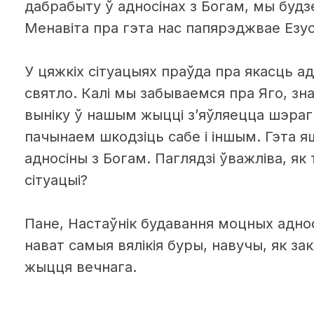
дабрабыту ў адносінах з Богам, мы буд
Менавіта пра гэта нас папярэджвае Езус
У цяжкіх сітуацыях праўда пра якасць ад
святло. Калі мы забываемся пра Яго, зн
выніку ў нашым жыцці з’яўляецца шэраг 
пачынаем шкодзіць сабе і іншым. Гэта 
адносіны з Богам. Паглядзі ўважліва, як
сітуацыі?
Пане, Настаўнік будавання моцных аднос
нават самыя вялікія буры, навучы, як з
жыцця вечнага.