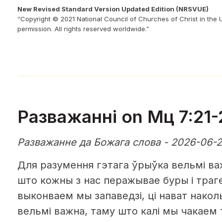
New Revised Standard Version Updated Edition (NRSVUE)
“Copyright © 2021 National Council of Churches of Christ in the 
permission. All rights reserved worldwide.”
Разважанні on Мц 7:21-
Разважанне да Божага слова - 2026-06-
Для разумення гэтага ўрыўка вельмі ва
што кожны з нас перажывае буры і траге
выконваем мы запаведзі, ці нават накольк
вельмі важна, таму што калі мы чакаем т