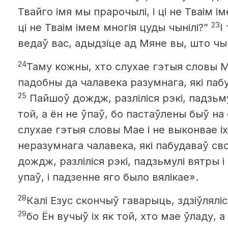
Твайго імя мы прарочылі, і ці не Тваім ім
23
ці не Тваім імем многія цуды чынілі?”
І
ведаў вас, адыдзіце ад Мяне вы, што чы
24
Таму кожны, хто слухае гэтыя словы Ма
падобны да чалавека разумнага, які паб
25
Пайшоў дождж, разліліся рэкі, падзьму
той, а ён не ўпаў, бо пастаўлены быў на
слухае гэтыя словы Мае і не выконвае і
неразумнага чалавека, які пабудаваў св
дождж, разліліся рэкі, падзьмулі вятры і 
упаў, і падзенне яго было вялікае».
28
Калі Езус скончыў гаварыць, здзіўлялі
29
бо Ён вучыў іх як той, хто мае ўладу, а 