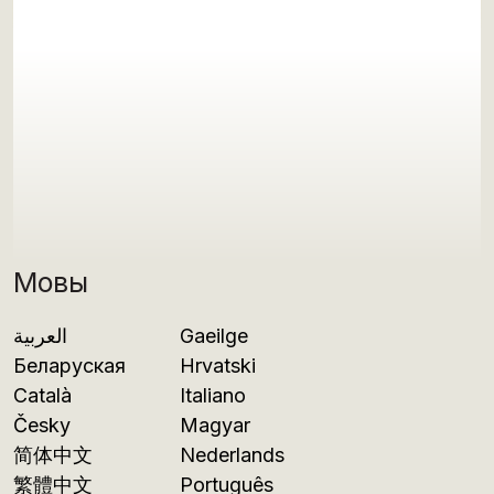
Мовы
العربية
Gaeilge
Беларуская
Hrvatski
Català
Italiano
Česky
Magyar
简体中文
Nederlands
繁體中文
Português