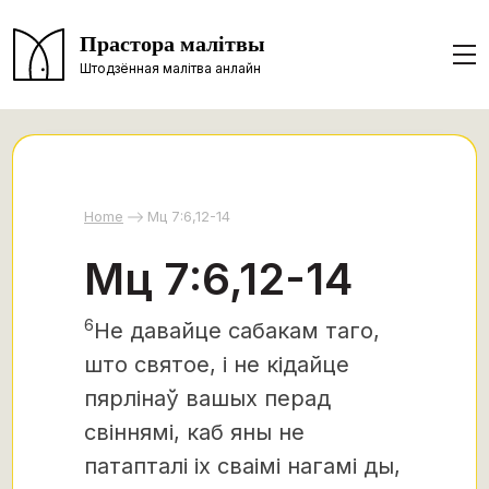
Прастора малітвы
Штодзённая малітва анлайн
Home
Мц 7:6,12-14
Мц 7:6,12-14
6
Не давайце сабакам таго,
што святое, і не кідайце
пярлінаў вашых перад
свіннямі, каб яны не
патапталі іх сваімі нагамі ды,