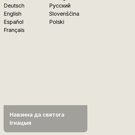
Deutsch
Русский
English
Slovenščina
Español
Polski
Français
Навэнна да святога
Ігнацыя