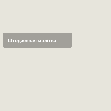
Штодзённая малітва