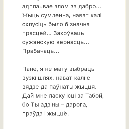
адплачвае злом за дабро…
Жыць сумленна, нават калі
схлусіць было б значна
прасцей… Захоўваць
сужэнскую вернасць…
Прабачаць…
Пане, я не магу выбраць
вузкі шлях, нават калі ён
вядзе да паўнаты жыцця.
Дай мне ласку ісці за Табой,
бо Ты адзіны – дарога,
праўда і жыццё.