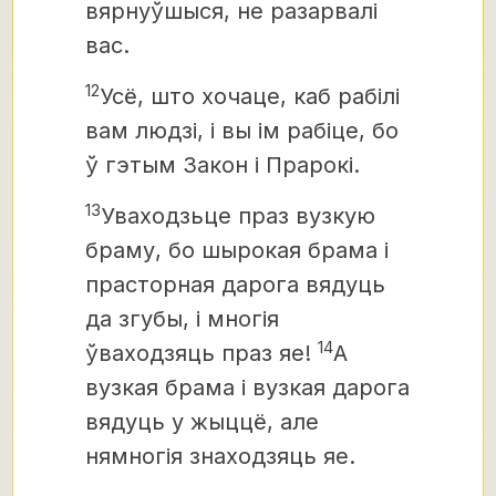
вярнуўшыся, не разарвалі
вас.
12
Усё, што хочаце, каб рабілі
вам людзі, і вы ім рабіце, бо
ў гэтым Закон і Прарокі.
13
Уваходзьце праз вузкую
браму, бо шырокая брама і
прасторная дарога
вядуць
да згубы, і многія
14
ўваходзяць праз яе!
А
вузкая брама і вузкая дарога
вядуць у жыццё, але
нямногія знаходзяць яе.