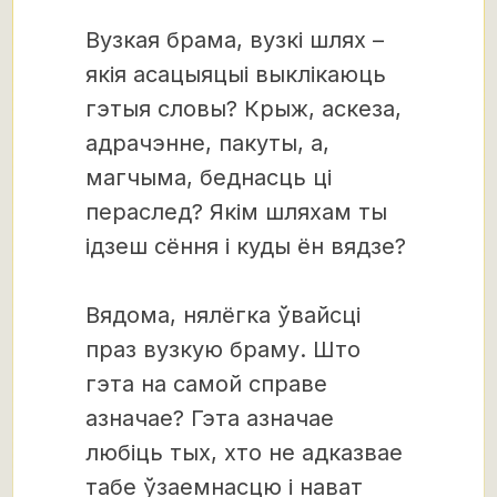
Вузкая брама, вузкі шлях –
якія асацыяцыі выклікаюць
гэтыя словы? Крыж, аскеза,
адрачэнне, пакуты, а,
магчыма, беднасць ці
пераслед? Якім шляхам ты
ідзеш сёння і куды ён вядзе?
Вядома, нялёгка ўвайсці
праз вузкую браму. Што
гэта на самой справе
азначае? Гэта азначае
любіць тых, хто не адказвае
табе ўзаемнасцю і нават