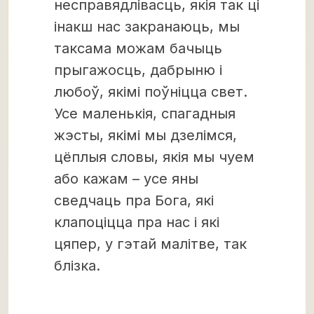
несправядлівасць, якія так ці
інакш нас закранаюць, мы
таксама можам бачыць
прыгажосць, дабрыню і
любоў, якімі поўніцца свет.
Усе маленькія, спагадныя
жэсты, якімі мы дзелімся,
цёплыя словы, якія мы чуем
або кажам – усе яны
сведчаць пра Бога, які
клапоціцца пра нас і які
цяпер, у гэтай малітве, так
блізка.