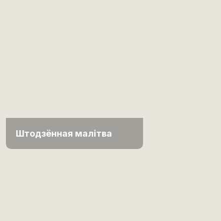
Штодзённая малітва