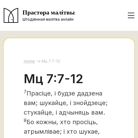
Прастора малітвы
Штодзённая малітва анлайн
Home
Мц 7:7-12
Мц 7:7-12
7
Прасіце, і будзе дадзена
вам; шукайце, і знойдзеце;
стукайце, і адчыняць вам.
8
Бо кожны, хто просіць,
атрымлівае; і хто шукае,