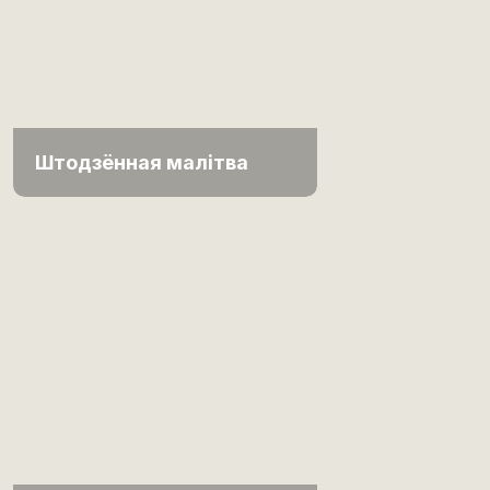
Штодзённая малітва