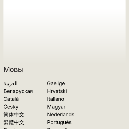
Мовы
العربية
Gaeilge
Беларуская
Hrvatski
Català
Italiano
Česky
Magyar
简体中文
Nederlands
繁體中文
Português