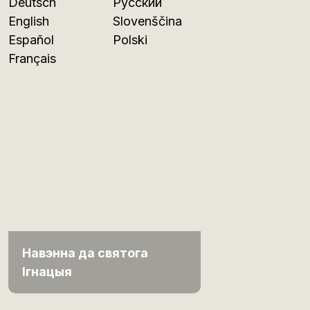
Deutsch
Русский
English
Slovenščina
Español
Polski
Français
Навэнна да святога
Ігнацыя