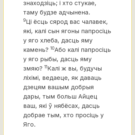
знаходзіць; і хто стукае,
таму будзе адчынена.
9
Ці ёсць сярод вас чалавек,
які, калі сын ягоны папросіць
у яго хлеба, дасць яму
10
камень?
Або калі папросіць
у яго рыбы, дасць яму
11
змяю?
Калі ж вы, будучы
ліхімі, ведаеце, як даваць
дзецям вашым добрыя
дары, тым больш Айцец
ваш, які ў нябёсах, дасць
добрае тым, хто просіць у
Яго.