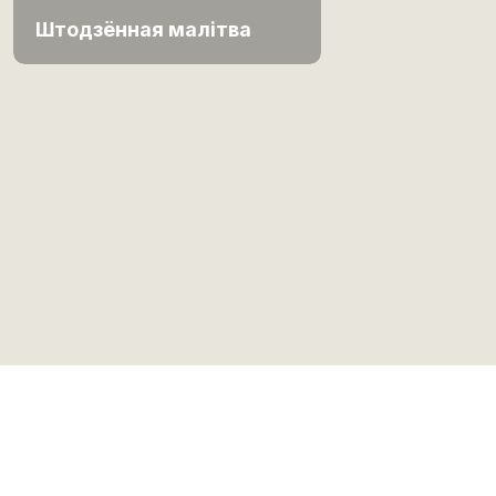
Штодзённая малітва