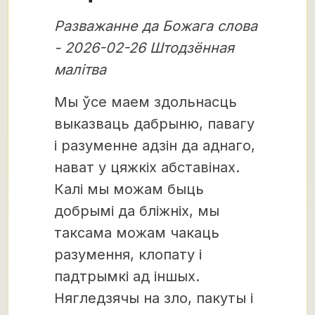
Разважанне да Божага слова
- 2026-02-26 Штодзённая
малітва
Мы ўсе маем здольнасць
выказваць дабрыню, павагу
і разуменне адзін да аднаго,
нават у цяжкіх абставінах.
Калі мы можам быць
добрымі да бліжніх, мы
таксама можам чакаць
разумення, клопату і
падтрымкі ад іншых.
Нягледзячы на ​​зло, пакуты і