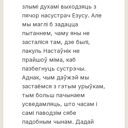
злымі духамі выходзяць з
пячор насустрач Езусу. Але
мы маглі б задацца
пытаннем, чаму яны не
засталіся там, дзе былі,
пакуль Настаўнік не
прайшоў міма, каб
пазбегнуць сустрэчы.
Аднак, чым даўжэй мы
застаёмся з гэтым урыўкам,
тым больш пачынаем
усведамляць, што часам і
самі паводзім сябе
падобным чынам. Дадай