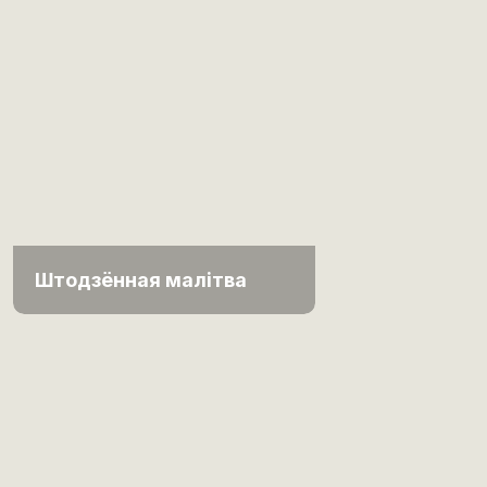
Штодзённая малітва