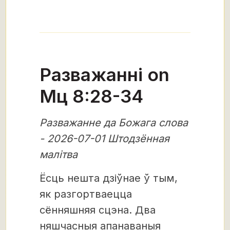
Разважанні on
Мц 8:28-34
Разважанне да Божага слова
- 2026-07-01 Штодзённая
малітва
Ёсць нешта дзіўнае ў тым,
як разгортваецца
сённяшняя сцэна. Два
няшчасныя апанаваныя