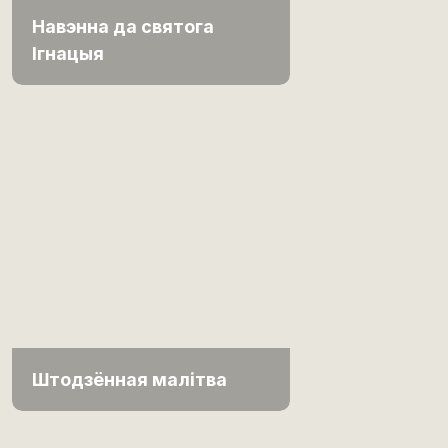
Навэнна да святога
Ігнацыя
Штодзённая малітва