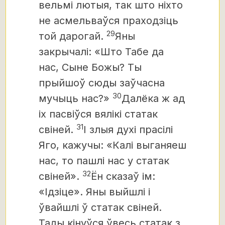
вельмі лютыя, так што ніхто
не асмельваўся праходзіць
29
той дарогай.
Яны
закрычалі: «Што Табе да
нас, Сыне Божы? Ты
прыйшоў сюды заўчасна
30
мучыць нас?»
Далёка ж ад
іх пасвіўся вялікі статак
31
свіней.
І злыя духі прасілі
Яго, кажучы: «Калі выганяеш
нас, то пашлі нас у статак
32
свіней».
Ён сказаў ім:
«Ідзіце». Яны выйшлі і
ўвайшлі ў статак свіней.
Тады кінуўся ўвесь статак з