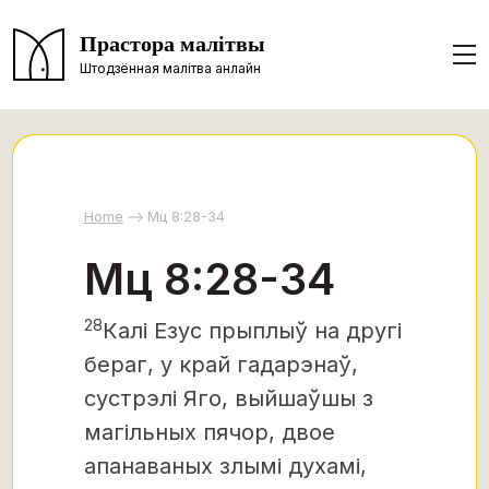
Прастора малітвы
Штодзённая малітва анлайн
Home
Мц 8:28-34
Мц 8:28-34
28
Калі Езус прыплыў на другі
бераг, у край гадарэнаў,
сустрэлі Яго, выйшаўшы з
магільных пячор, двое
апанаваных злымі духамі,