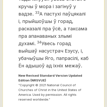
кручы ў мора і загінуў у
33
вадзе.
А пастухі паўцякалі
і, прыйшоўшы ў горад,
расказалі пра ўсё, а таксама
пра апанаваных злымі
34
духамі.
Увесь горад
выйшаў насустрач Езусу, і,
убачыўшы Яго, папрасілі, каб
Ён адышоў ад іхніх межаў.
New Revised Standard Version Updated
Edition (NRSVUE)
“Copyright © 2021 National Council of
Churches of Christ in the United States of
America. Used by permission. All rights
reserved worldwide.”