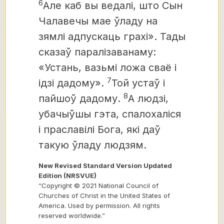
6
Але каб вы ведалі, што Сын
Чалавечы мае ўладу на
зямлі адпускаць грахі». Тады
сказаў паралізаванаму:
«Устань, вазьмі ложа сваё і
7
ідзі дадому».
Той устаў і
8
пайшоў дадому.
А людзі,
убачыўшы гэта, спалохаліся
і праславілі Бога, які даў
такую ўладу людзям.
New Revised Standard Version Updated
Edition (NRSVUE)
“Copyright © 2021 National Council of
Churches of Christ in the United States of
America. Used by permission. All rights
reserved worldwide.”