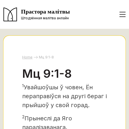
Прастора малітвы
Штодзённая малітва анлайн
Home
Мц 9:1-8
Мц 9:1-8
1
Увайшоўшы ў човен, Ён
пераправіўся на другі бераг і
прыйшоў у свой горад.
2
Прынеслі да Яго
паралізаванага,