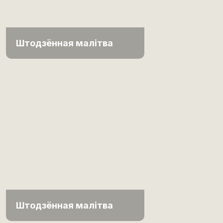
Штодзённая малітва
Штодзённая малітва