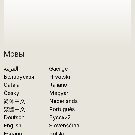
Мовы
العربية
Gaeilge
Беларуская
Hrvatski
Català
Italiano
Česky
Magyar
简体中文
Nederlands
繁體中文
Português
Deutsch
Русский
English
Slovenščina
Español
Polski