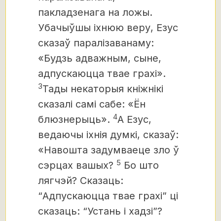
пакладзенага на ложы.
Убачыўшы іхнюю веру, Езус
сказаў паралізаванаму:
«Будзь адважным, сыне,
адпускаюцца твае грахі».
3
Тады некаторыя кніжнікі
сказалі самі сабе: «Ён
4
блюзнерыць».
А Езус,
ведаючы іхнія думкі, сказаў:
«Навошта задумваеце зло ў
5
сэрцах вашых?
Бо што
лягчэй? Сказаць:
“Адпускаюцца твае грахі” ці
сказаць: “Устань і хадзі”?