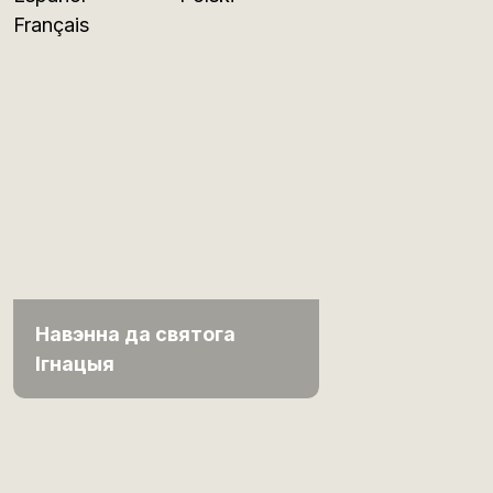
Français
Навэнна да святога
Ігнацыя