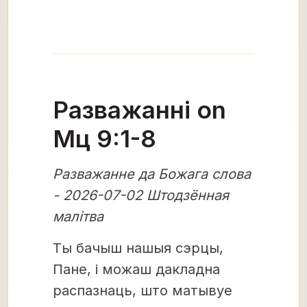
Разважанні on
Мц 9:1-8
Разважанне да Божага слова
- 2026-07-02 Штодзённая
малітва
Ты бачыш нашыя сэрцы,
Пане, і можаш дакладна
распазнаць, што матывуе