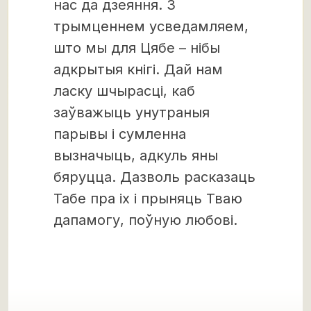
нас да дзеяння. З
трымценнем усведамляем,
што мы для Цябе – нібы
адкрытыя кнігі. Дай нам
ласку шчырасці, каб
заўважыць унутраныя
парывы і сумленна
вызначыць, адкуль яны
бяруцца. Дазволь расказаць
Табе пра іх і прыняць Тваю
дапамогу, поўную любові.