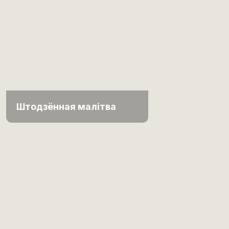
Штодзённая малітва