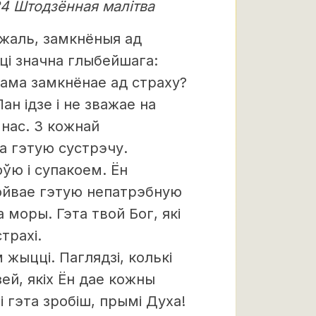
24 Штодзённая малітва
 жаль, замкнёныя ад
ьці значна глыбейшага:
сама замкнёнае ад страху?
н ідзе і не зважае на
 нас. З кожнай
а гэтую сустрэчу.
ўю і супакоем. Ён
койвае гэтую непатрэбную
а моры. Гэта твой Бог, які
трахі.
м жыцці. Паглядзі, колькі
зей, якіх Ён дае кожны
лі гэта зробіш, прымі Духа!