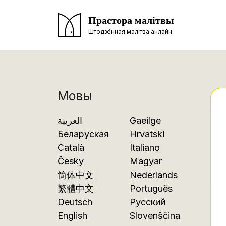
Прастора малітвы
Штодзённая малітва анлайн
Мовы
العربية
Gaeilge
Беларуская
Hrvatski
Català
Italiano
Česky
Magyar
简体中文
Nederlands
繁體中文
Português
Deutsch
Русский
English
Slovenščina