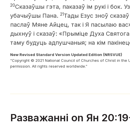
20
Сказаўшы гэта, паказаў ім рукі і бок. У
21
убачыўшы Пана.
Тады Езус зноў сказаў
паслаў Мяне Айцец, так і Я пасылаю вас
дыхнуў і сказаў: «Прыміце Духа Святога
таму будуць адпушчаныя; на кім пакінец
New Revised Standard Version Updated Edition (NRSVUE)
“Copyright © 2021 National Council of Churches of Christ in the 
permission. All rights reserved worldwide.”
Разважанні on Ян 20:19