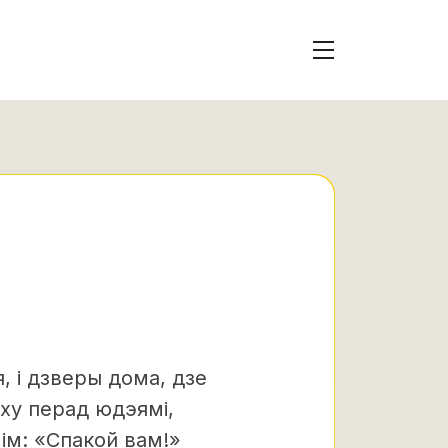
, і дзверы дома, дзе
аху перад юдэямі,
 ім: «Спакой вам!»