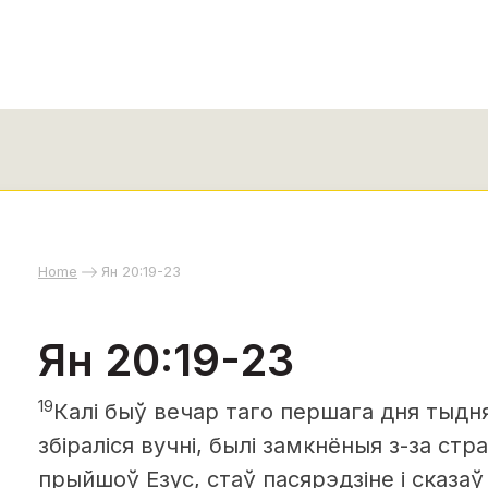
Home
Ян 20:19-23
Ян 20:19-23
19
Калі быў вечар таго першага дня тыдня
збіраліся вучні, былі замкнёныя з-за стр
прыйшоў Езус, стаў пасярэдзіне і сказаў