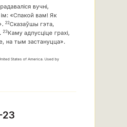
зрадаваліся вучні,
 ім: «Спакой вам! Як
22
».
Сказаўшы гэта,
23
.
Каму адпусціце грахі,
е, на тым застануцца».
United States of America. Used by
-23