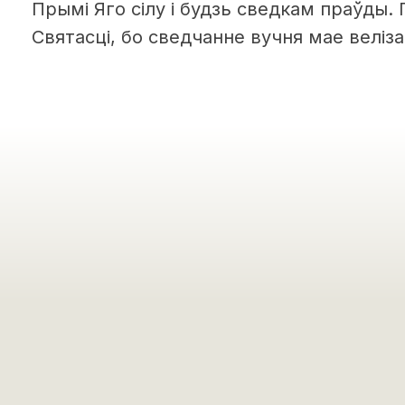
Прымі Яго сілу і будзь сведкам праўды.
Святасці, бо сведчанне вучня мае веліз