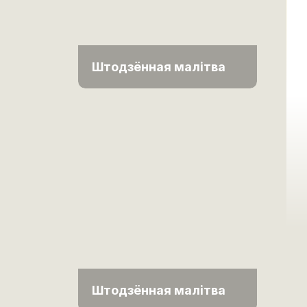
Штодзённая малітва
Штодзённая малітва