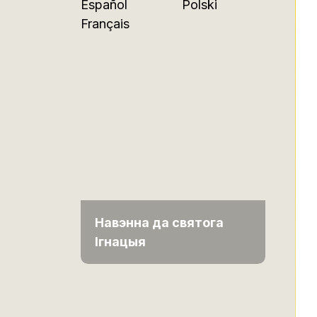
Español
Polski
Français
Навэнна да святога
Ігнацыя