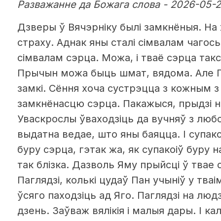
Разважанне да Божага слова - 2026-05-
Дзверы ў Вячэрніку былі замкнёныя. На
страху. Аднак яны сталі сімвалам чагос
сімвалам сэрца. Можа, і тваё сэрца так
Прычын можа быць шмат, вядома. Але Па
замкі. Сёння хоча сустрэцца з кожным з
замкнёнасцю сэрца. Пакажыся, прыдзі н
Уваскрослы ўваходзіць да вучняў з любо
выдатна ведае, што яны баяцца. І супа
буру сэрца, гэтак жа, як супакоіў буру н
так блізка. Дазволь Яму прыйсці ў твае с
Паглядзі, колькі цудаў Пан учыніў у тваі
ўсяго паходзіць ад Яго. Паглядзі на люд
дзень. Заўваж вялікія і малыя дары. І ка