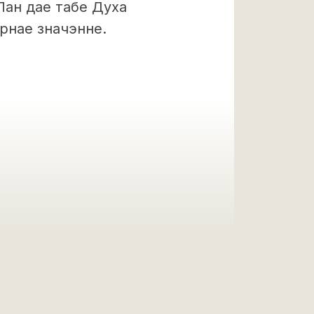
 Пан дае табе Духа
арнае значэнне.