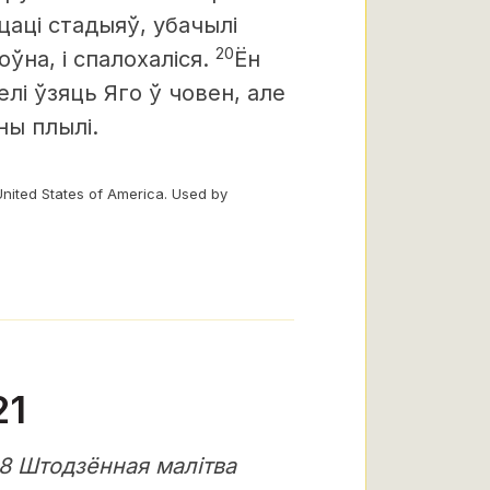
цаці стадыяў, убачылі
20
оўна, і спалохаліся.
Ён
елі ўзяць Яго ў човен, але
ны плылі.
United States of America. Used by
21
8 Штодзённая малітва