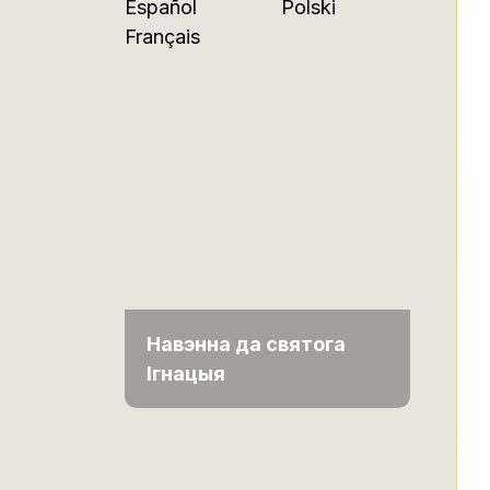
Español
Polski
Français
Навэнна да святога
Ігнацыя