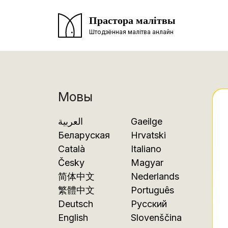
Прастора малітвы
Штодзённая малітва анлайн
Мовы
العربية
Gaeilge
Беларуская
Hrvatski
Català
Italiano
Česky
Magyar
简体中文
Nederlands
繁體中文
Português
Deutsch
Русский
English
Slovenščina