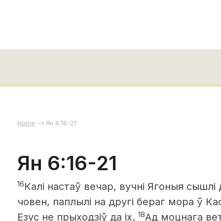
Home
Ян 6:16-21
Ян 6:16-21
16
Калі настаў вечар, вучні Ягоныя сышлі 
човен, паплылі на другі бераг мора ў К
18
Езус не прыходзіў да іх.
Ад моцнага ве