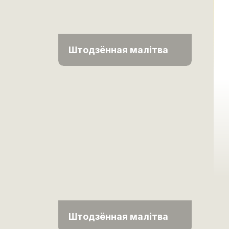
Штодзённая малітва
Штодзённая малітва