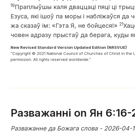
19
Праплыўшы каля дваццаці пяці ці трыц
Езуса, які ішоў па моры і набліжаўся да ч
21
жа сказаў ім: «Гэта Я,
не бойцеся!»
Хац
човен адразу прыстаў да берага, куды я
New Revised Standard Version Updated Edition (NRSVUE)
“Copyright © 2021 National Council of Churches of Christ in the 
permission. All rights reserved worldwide.”
Разважанні on Ян 6:16-
Разважанне да Божага слова - 2026-04-1