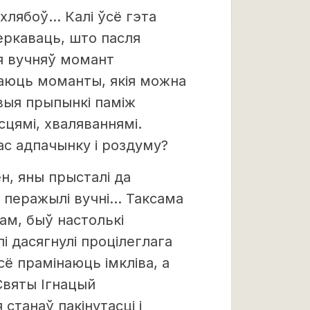
хлябоў… Калі ўсё гэта
еркаваць, што пасля
я вучняў момант
ваюць моманты, якія можна
выя прыпынкі паміж
цямі, хваляваннямі.
с адпачынку і роздуму?
ен, яны прысталі да
кі перажылі вучні… Таксама
сам, быў настолькі
і дасягнулі процілеглага
ё прамінаюць імкліва, а
Святы Ігнацый
станаў пакінутасці і