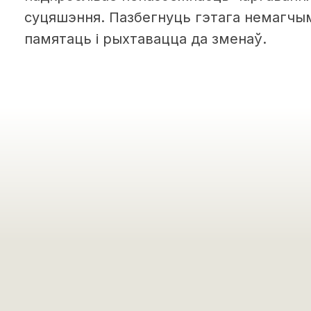
суцяшэння. Пазбегнуць гэтага немагчы
памятаць і рыхтавацца да зменаў.