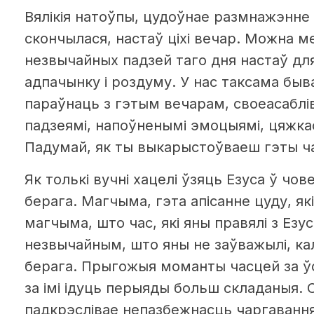
Вялікія натоўпы, цудоўнае размнажэнне 
скончылася, настаў ціхі вечар. Можна м
незвычайных падзей таго дня настаў дл
адпачынку і роздуму. У нас таксама бы
параўнаць з гэтым вечарам, своеасаблі
падзеямі, напоўненымі эмоцыямі, цяжкас
Падумай, як ты выкарыстоўваеш гэты ча
Як толькі вучні хацелі ўзяць Езуса ў чов
берага. Магчыма, гэта апісанне цуду, я
магчыма, што час, які яны правялі з Езу
незвычайным, што яны не заўважылі, кал
берага. Прыгожыя моманты часцей за ўс
за імі ідуць перыяды больш складаныя. 
падкрэслівае непазбежнасць чаргавання 