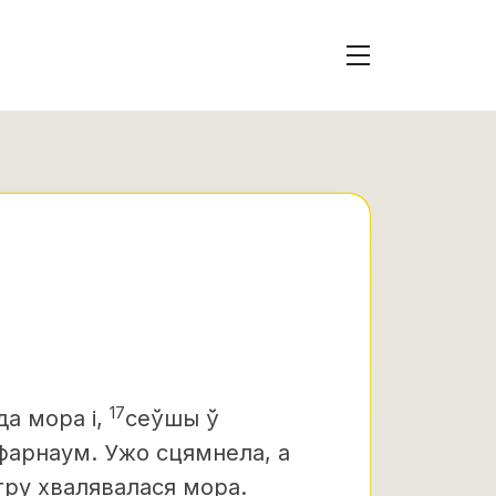
17
да мора і,
сеўшы ў
афарнаум. Ужо сцямнела, а
тру хвалявалася мора.