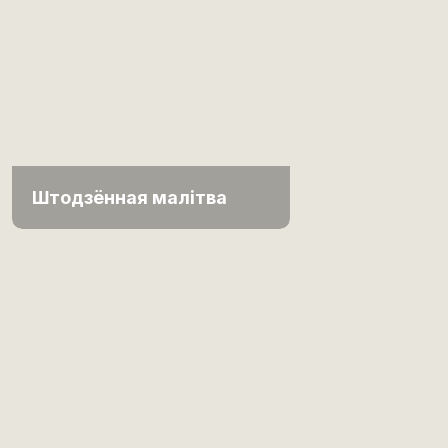
Штодзённая малітва