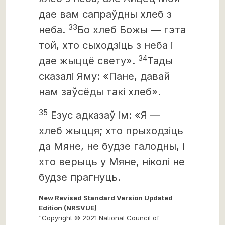
дае вам сапраўдны хлеб з
33
неба.
Бо хлеб Божы — гэта
той, хто
сыходзіць з неба і
34
дае жыццё свету».
Тады
сказалі Яму: «Пане,
давай
нам заўсёды такі хлеб».
35
Езус адказаў ім: «Я —
хлеб жыцця; хто прыходзіць
да Мяне, не будзе галодны, і
хто верыць у Мяне, ніколі не
будзе прагнуць.
New Revised Standard Version Updated
Edition (NRSVUE)
“Copyright © 2021 National Council of