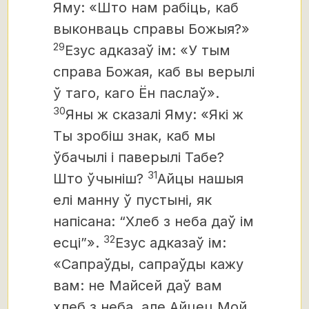
Яму: «Што нам рабіць, каб
выконваць справы Божыя?»
29
Езус адказаў ім: «У тым
справа Божая, каб вы верылі
ў таго, каго Ён паслаў».
30
Яны ж сказалі Яму: «Які ж
Ты зробіш знак, каб мы
ўбачылі і паверылі Табе?
31
Што ўчыніш?
Айцы нашыя
елі манну ў пустыні, як
напісана: “Хлеб з неба даў ім
32
есці”».
Езус адказаў ім:
«Сапраўды, сапраўды кажу
вам: не Майсей даў вам
хлеб з неба, але Айцец Мой