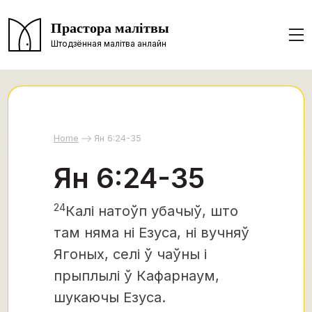
Прастора малітвы
Штодзённая малітва анлайн
Home
Ян 6:24-35
Ян 6:24-35
24
Калі натоўп убачыў, што
там няма ні Езуса, ні вучняў
Ягоных, селі ў чаўны і
прыплылі ў Кафарнаум,
шукаючы Езуса.