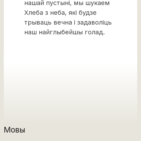
нашай пустыні, мы шукаем
Хлеба з неба, які будзе
трываць вечна і задаволіць
наш найглыбейшы голад.
Мовы