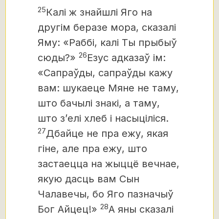
25
Калі ж знайшлі Яго на
другім беразе мора, сказалі
Яму: «Раббі, калі Ты прыбыў
26
сюды?»
Езус адказаў ім:
«Сапраўды, сапраўды кажу
вам: шукаеце Мяне не таму,
што бачылі знакі, а таму,
што з’елі хлеб і насыціліся.
27
Дбайце не пра ежу, якая
гіне, але пра ежу, што
застаецца на жыццё вечнае,
якую дасць вам Сын
Чалавечы, бо Яго пазначыў
28
Бог Айцец!»
А яны сказалі