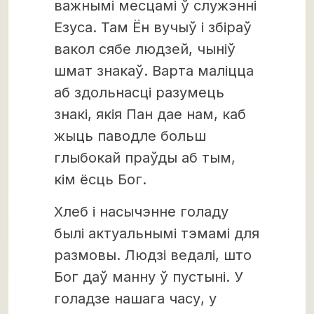
важнымі месцамі ў служэнні
Езуса. Там Ён вучыў і збіраў
вакол сябе людзей, чыніў
шмат знакаў. Варта маліцца
аб здольнасці разумець
знакі, якія Пан дае нам, каб
жыць паводле больш
глыбокай праўды аб тым,
кім ёсць Бог.
Хлеб і насычэнне голаду
былі актуальнымі тэмамі для
размовы. Людзі ведалі, што
Бог даў манну ў пустыні. У
голадзе нашага часу, у