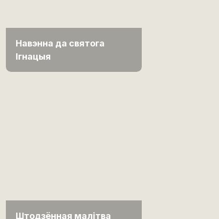
Навэнна да святога
Ігнацыя
Штодзённая малітва