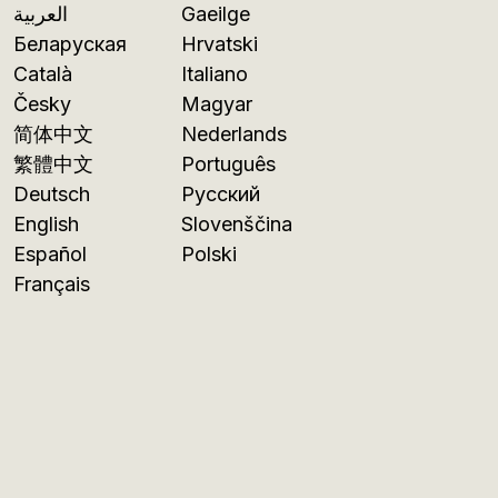
العربية
Gaeilge
Беларуская
Hrvatski
Català
Italiano
Česky
Magyar
简体中文
Nederlands
繁體中文
Português
Deutsch
Русский
English
Slovenščina
Español
Polski
Français