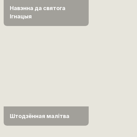
Навэнна да святога
Ігнацыя
Штодзённая малітва