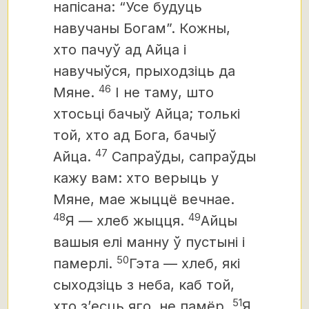
напісана: “Усе будуць
навучаны Богам”. Кожны,
хто пачуў ад Айца і
навучыўся, прыходзіць да
46
Мяне.
І не таму, што
хтосьці бачыў Айца; толькі
той, хто ад Бога, бачыў
47
Айца.
Сапраўды, сапраўды
кажу вам: хто верыць у
Мяне, мае жыццё вечнае.
48
49
Я — хлеб жыцця.
Айцы
вашыя елі манну ў пустыні і
50
памерлі.
Гэта — хлеб, які
сыходзіць з неба, каб той,
51
хто з’есць яго, не памёр.
Я