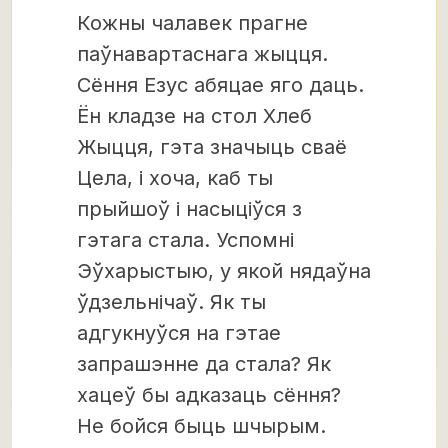
Кожны чалавек прагне
паўнавартаснага жыцця.
Сёння Езус абяцае яго даць.
Ён кладзе на стол Хлеб
Жыцця, гэта значыць сваё
Цела, і хоча, каб ты
прыйшоў і насыціўся з
гэтага стала. Успомні
Эўхарыстыю, у якой нядаўна
ўдзельнічаў. Як ты
адгукнуўся на гэтае
запрашэнне да стала? Як
хацеў бы адказаць сёння?
Не бойся быць шчырым.