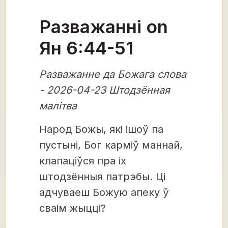
Разважанні on
Ян 6:44-51
Разважанне да Божага слова
- 2026-04-23 Штодзённая
малітва
Народ Божы, які ішоў па
пустыні, Бог карміў маннай,
клапаціўся пра іх
штодзённыя патрэбы. Ці
адчуваеш Божую апеку ў
сваім жыцці?