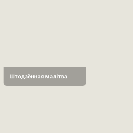
Штодзённая малітва