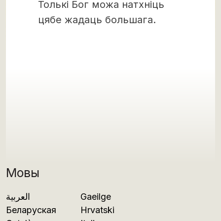
Толькі Бог можа натхніць
цябе жадаць большага.
Мовы
العربية
Gaeilge
Беларуская
Hrvatski