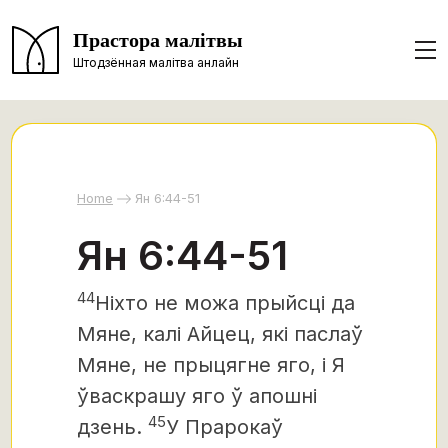
Прастора малітвы
Штодзённая малітва анлайн
Home
Ян 6:44-51
Ян 6:44-51
44
Ніхто не можа прыйсці да
Мяне, калі Айцец, які паслаў
Мяне, не прыцягне яго, і Я
ўваскрашу яго ў апошні
45
дзень.
У Прарокаў