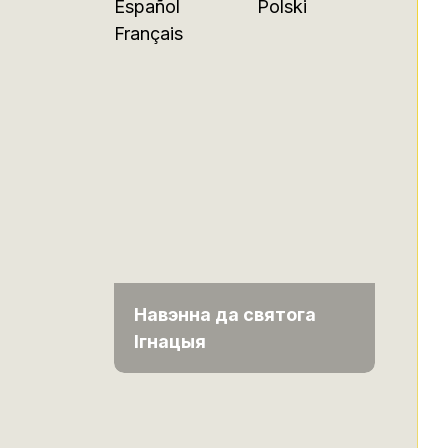
Español
Polski
Français
Навэнна да святога
Ігнацыя