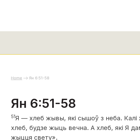
Home
Ян 6:51-58
Ян 6:51-58
51
Я — хлеб жывы, які сышоў з неба. Калі
хлеб, будзе жыць вечна. А хлеб, які Я д
жыцця свету».