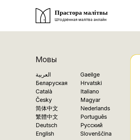
Прастора малітвы
Штодзённая малітва анлайн
Мовы
العربية
Gaeilge
Беларуская
Hrvatski
Català
Italiano
Česky
Magyar
简体中文
Nederlands
繁體中文
Português
Deutsch
Русский
English
Slovenščina