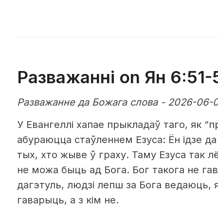
Разважанні on Ян 6:51-
Разважанне да Божага слова - 2026-06-
У Евангеллі хапае прыкладаў таго, як “
абураюцца стаўленнем Езуса: Ён ідзе да 
тых, хто жыве ў граху. Таму Езуса так л
не можа быць ад Бога. Бог такога не гав
дагэтуль, людзі лепш за Бога ведаюць, як
гаварыць, а з кім не.