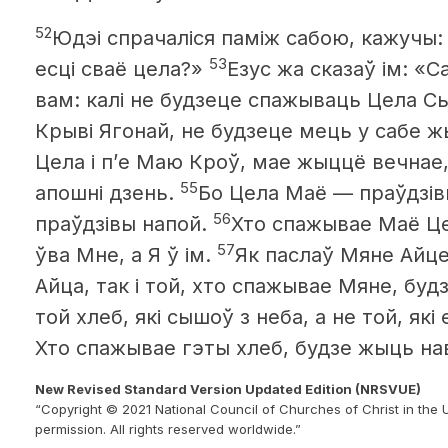
52
Юдэі спрачаліся паміж сабою, кажучы:
53
есці сваё цела?»
Езус жа сказаў ім: «
вам: калі не будзеце спажываць Цела Сы
Крыві Ягонай, не будзеце мець у сабе ж
Цела і п’е Маю Кроў, мае жыццё вечнае,
55
апошні дзень.
Бо Цела Маё — праўдзів
56
праўдзівы напой.
Хто спажывае Маё Це
57
ўва Мне, а Я ў ім.
Як паслаў Мяне Айце
Айца, так і той, хто спажывае Мяне, бу
той хлеб, які сышоў з неба, а не той, які
Хто спажывае гэты хлеб, будзе жыць нав
New Revised Standard Version Updated Edition (NRSVUE)
“Copyright © 2021 National Council of Churches of Christ in the 
permission. All rights reserved worldwide.”