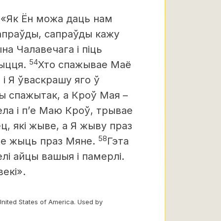
 «Як Ён можа даць нам
Сапраўды, сапраўды кажу
на Чалавечага і піць
54
ыцця.
Хто спажывае Маё
 і Я ўваскрашу яго ў
ы спажытак, а Кроў Мая –
ла і п’е Маю Кроў, трывае
ц, які жыве, а Я жыву прaз
58
дзе жыць праз Мяне.
Гэта
 елі айцы вашыя і памерлі.
екі».
United States of America. Used by