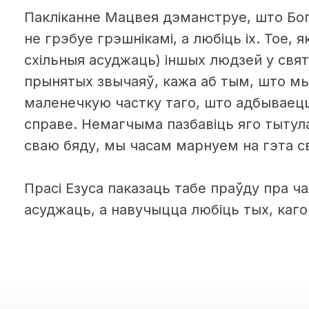
Пакліканне Мацвея дэманструе, што Бо
не грэбуе грэшнікамі, а любіць іх. Тое, 
схільныя асуджаць) іншых людзей у святл
прынятых звычаяў, кажа аб тым, што мы
маленечкую частку таго, што адбываецц
справе. Немагчыма пазбавіць яго тытула 
сваю бяду, мы часам марнуем на гэта св
Прасі Езуса паказаць табе праўду пра ча
асуджаць, а навучыцца любіць тых, каго