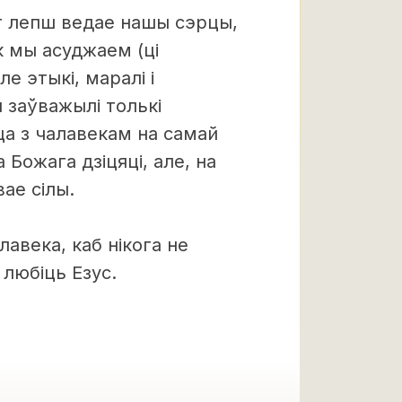
г лепш ведае нашы сэрцы,
як мы асуджаем (ці
е этыкі, маралі і
 заўважылі толькі
а з чалавекам на самай
Божага дзіцяці, але, на
ае сілы.
лавека, каб нікога не
 любіць Езус.