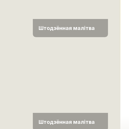
Штодзённая малітва
Штодзённая малітва