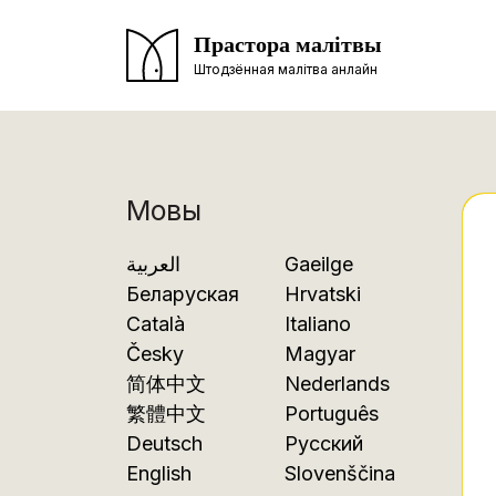
Прастора малітвы
Штодзённая малітва анлайн
Мовы
العربية
Gaeilge
Беларуская
Hrvatski
Català
Italiano
Česky
Magyar
简体中文
Nederlands
繁體中文
Português
Deutsch
Русский
English
Slovenščina