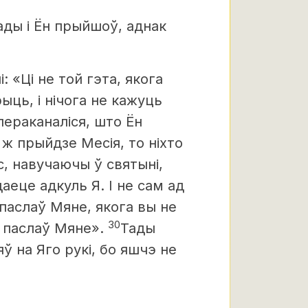
ады і Ён прыйшоў, аднак
 «Ці не той гэта, якога
ыць, і нічога не кажуць
пераканаліся, што Ён
і ж прыйдзе
Месія, то ніхто
с, навучаючы ў святыні,
аеце адкуль Я. І не сам ад
 паслаў Мяне, якога вы не
30
н паслаў Мяне».
Тады
яў на Яго рукі, бо яшчэ не