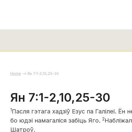
Home
Ян 7:1-2,10,25-30
Ян 7:1-2,10,25-30
1
Пасля гэтага хадзіў Езус па Галілеі. Ён 
2
бо юдэі намагаліся забіць Яго.
Набліжа
Шатроў.