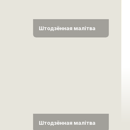
Штодзённая малітва
Штодзённая малітва