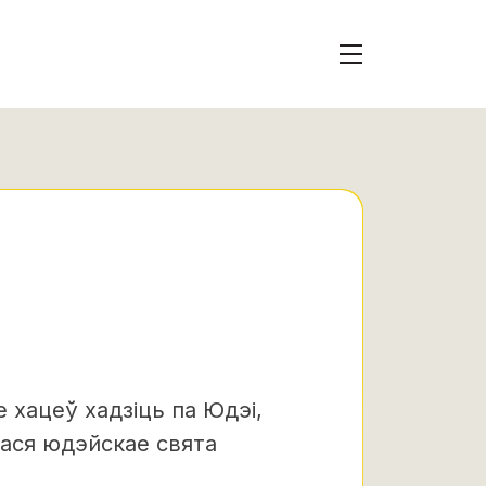
не хацеў хадзіць па Юдэі,
лася юдэйскае
свята