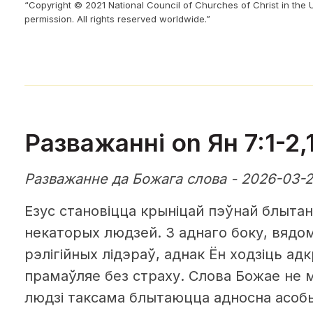
“Copyright © 2021 National Council of Churches of Christ in the 
permission. All rights reserved worldwide.”
Разважанні on Ян 7:1-2,
Разважанне да Божага слова - 2026-03-
Езус становіцца крыніцай пэўнай блытан
некаторых людзей. З аднаго боку, вядом
рэлігійных лідэраў, аднак Ён ходзіць адк
прамаўляе без страху. Слова Божае не 
людзі таксама блытаюцца адносна асобы