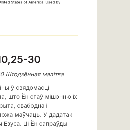
United States of America. Used by
10,25-30
20 Штодзённая малітва
іны ў свядомасці
а, што Ён стаў мішэнню іх
рыта, свабодна і
можа маўчаць. У дадатак
 Езуса. Ці Ён сапраўды