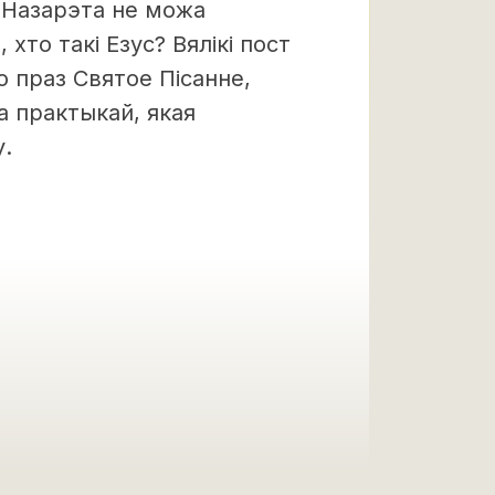
 Назарэта не можа
хто такі Езус? Вялікі пост
о праз Святое Пісанне,
та практыкай, якая
у.