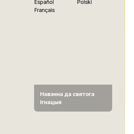
Español
Polski
Français
Навэнна да святога
Ігнацыя