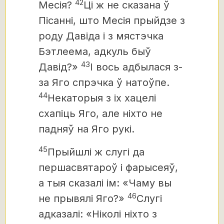
42
Месія?
Ці ж не сказана ў
Пісанні, што Месія
прыйдзе з
роду Давіда і з мястэчка
Бэтлеема, адкуль быў
43
Давід?»
І вось адбылася з-
за Яго спрэчка ў натоўпе.
44
Некаторыя з іх хацелі
схапіць Яго, але ніхто не
падняў на Яго рукі.
45
Прыйшлі ж слугі да
першасвятароў і фарысеяў,
а тыя сказалі ім: «Чаму вы
46
не прывялі Яго?»
Слугі
адказалі: «Ніколі ніхто з