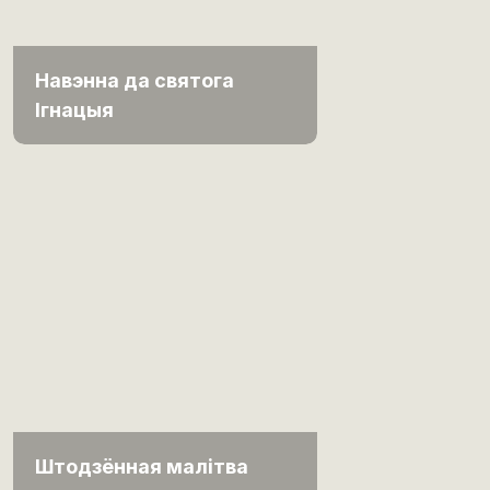
Навэнна да святога
Ігнацыя
Штодзённая малітва