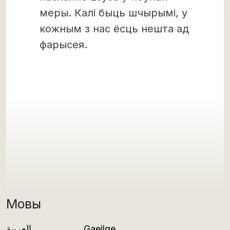
меры. Калі быць шчырымі, у
кожным з нас ёсць нешта ад
фарысея.
Мовы
العربية
Gaeilge