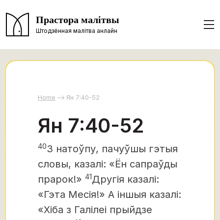
Прастора малітвы
Штодзённая малітва анлайн
Home
Ян 7:40-52
Ян 7:40-52
40
З натоўпу, пачуўшы гэтыя
словы, казалі: «Ён сапраўды
41
прарок!»
Другія казалі:
«Гэта Месія!»
А іншыя казалі:
«Хіба з Галілеі
прыйдзе