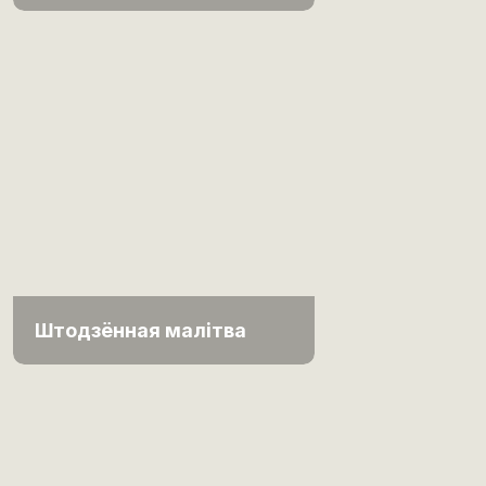
Штодзённая малітва