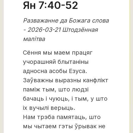
Ян 7:40-52
Разважанне да Божага слова
- 2026-03-21 Штодзённая
малітва
Сёння мы маем працяг
учорашняй блытаніны
адносна асобы Езуса.
Заўважны выразны канфлікт
паміж тым, што людзі
бачаць і чуюць, і тым, у што
іх вучылі верыць.
Нам трэба памятаць, што
мы чытаем гэты ўрывак не