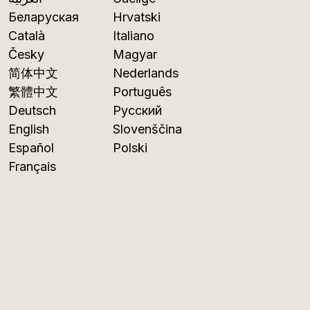
Беларуская
Hrvatski
Català
Italiano
Česky
Magyar
简体中文
Nederlands
繁體中文
Português
Deutsch
Русский
English
Slovenščina
Español
Polski
Français