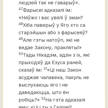
людзей так не гаварыў».
47
Фарысеі адказалі ім:
«Няўжо і вас увялі ў зман?
48
Хіба паверыў у Яго хто са
старэйшын або з фарысеяў?
49
Але гэты натоўп, які не
ведае Закону, пракляты!»
50
Тады Нікадэм, адзін з іх, які
прыходзіў да Езуса
раней,
51
сказаў ім:
«Ці наш Закон
асуджае чалавека, пакуль не
выслухаюць яго і не
даведаюцца, што ён
52
робіць?»
На гэта адказалі
яму: «Ці і ты з Галілеі?