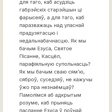
для таго, каб асудзіць
габрэйскіх старэйшын ці
фарысеяў, а для таго, каб
паразважаць над уласнай
прадузятасцю і
недальнабачнасцю. Як мы
бачым Езуса, Святое
Пісанне, Касцёл,
парафіяльную супольнасць?
Як мы бачым сваю сям’ю,
сяброў, суседзяў, не кажучы
ўжо пра незнаёмцаў?
Памолімся аб адкрытым
розуме, каб прыняць
пасланне Езуса ў поўнай