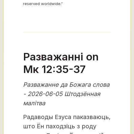
reserved worldwide.”
Разважанні on
Mк 12:35-37
Разважанне да Божага слова
- 2026-06-05 Штодзённая
малітва
Радаводы Езуса паказваюць,
што Ён паходзіць з роду