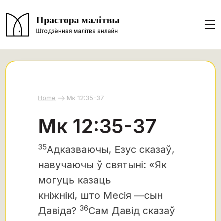
Прастора малітвы
Штодзённая малітва анлайн
Home
Mк 12:35-37
Mк 12:35-37
35
Адказваючы, Езус сказаў,
навучаючы ў святыні: «Як
могуць казаць
кніжнікі, што Месія —
сын
36
Давіда?
Сам Давід сказаў