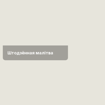
Штодзённая малітва