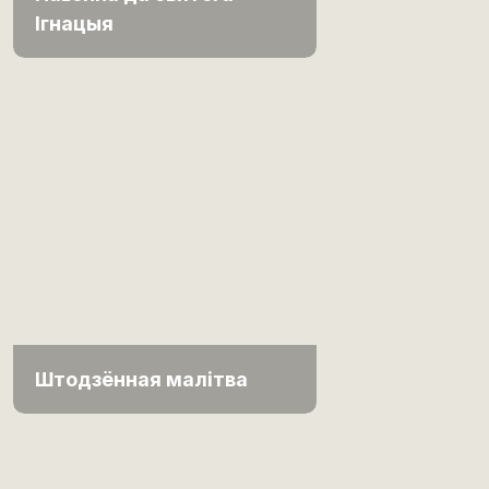
Ігнацыя
Штодзённая малітва