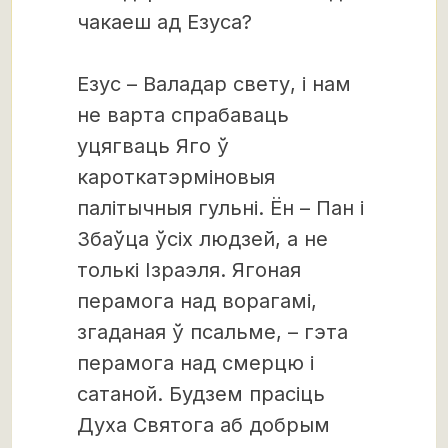
чакаеш ад Езуса?
Езус – Валадар свету, і нам
не варта спрабаваць
уцягваць Яго ў
кароткатэрміновыя
палітычныя гульні. Ён – Пан і
Збаўца ўсіх людзей, а не
толькі Ізраэля. Ягоная
перамога над ворагамі,
згаданая ў псальме, – гэта
перамога над смерцю і
сатаной. Будзем прасіць
Духа Святога аб добрым