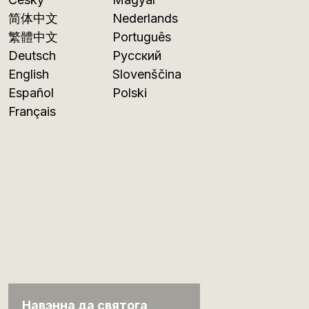
简体中文
Nederlands
繁體中文
Português
Deutsch
Русский
English
Slovenščina
Español
Polski
Français
Навэнна да святога