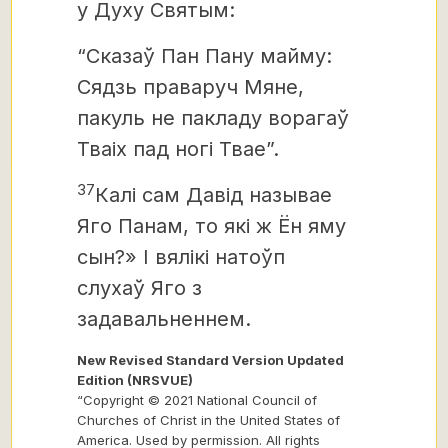
у Духу Святым:
“Сказаў Пан Пану майму:
Сядзь праваруч Мяне,
пакуль не пакладу ворагаў
Тваіх пад ногі Твае”.
37
Калі сам Давід называе
Яго Панам, то які ж Ён яму
сын?» І вялікі натоўп
слухаў Яго з
задавальненнем.
New Revised Standard Version Updated
Edition (NRSVUE)
“Copyright © 2021 National Council of
Churches of Christ in the United States of
America. Used by permission. All rights