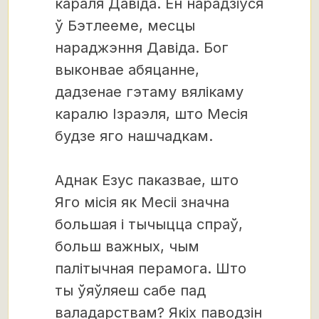
караля Давіда. Ён нарадзіўся
ў Бэтлееме, месцы
нараджэння Давіда. Бог
выконвае абяцанне,
дадзенае гэтаму вялікаму
каралю Ізраэля, што Месія
будзе яго нашчадкам.
Аднак Езус паказвае, што
Яго місія як Месіі значна
большая і тычыцца спраў,
больш важных, чым
палітычная перамога. Што
ты ўяўляеш сабе пад
валадарствам? Якіх паводзін