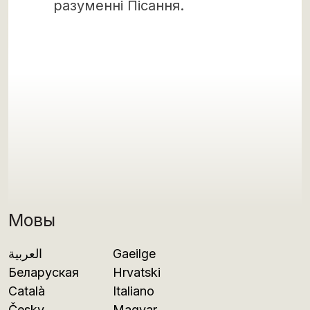
разуменні Пісання.
Мовы
العربية
Gaeilge
Беларуская
Hrvatski
Català
Italiano
Česky
Magyar