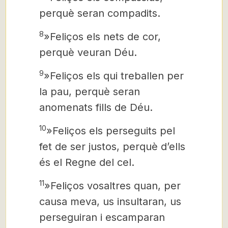
perquè seran compadits.
8
»Feliços els nets de cor,
perquè veuran Déu.
9
»Feliços els qui treballen per
la pau, perquè seran
anomenats fills de Déu.
10
»Feliços els perseguits pel
fet de ser justos, perquè d’ells
és el Regne del cel.
11
»Feliços vosaltres quan, per
causa meva, us insultaran, us
perseguiran i escamparan