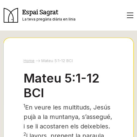
Espai Sagrat
La teva pregària diària en línia
Home
Mateu 5:1-12 BCI
Mateu 5:1-12
BCI
1
En veure les multituds,
Jesús
pujà a la muntanya, s’assegué,
i se li acostaren els deixebles.
2
Llavors, prenent la paraula,