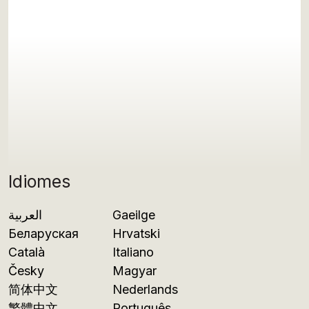
Idiomes
العربية
Gaeilge
Беларуская
Hrvatski
Català
Italiano
Česky
Magyar
简体中文
Nederlands
繁體中文
Português