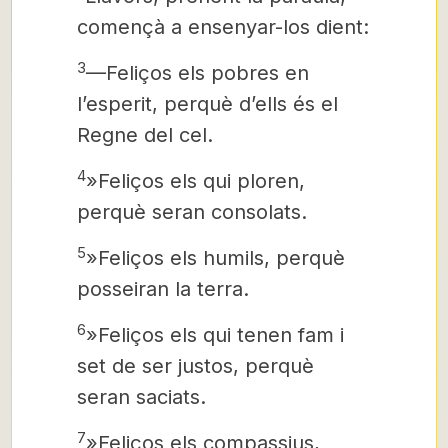
començà a ensenyar-los dient:
3
—Feliços els pobres en
l’esperit, perquè d’ells és el
Regne del cel.
4
»Feliços els qui ploren,
perquè seran consolats.
5
»Feliços els humils, perquè
posseiran la terra.
6
»Feliços els qui tenen fam i
set de ser justos, perquè
seran saciats.
7
»Feliços els compassius,