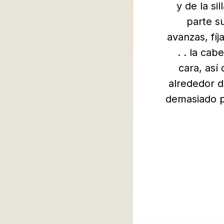
y de la sil
parte su
avanzas, fíja
. . la cab
cara, así q
alrededor de
demasiado po