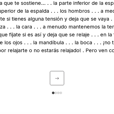
la que te sostiene… . . la parte inferior de la espa
perior de la espalda . . . los hombros . . . a m
te si tienes alguna tensión y deja que se vaya . .
eza . . . la cara . . . a menudo mantenemos la te
ue fíjate si es así y deja que se relaje . . . en la 
 los ojos . . . la mandíbula . . . la boca . . . ¡no
r relajarte o no estarás relajado! . Pero ven co