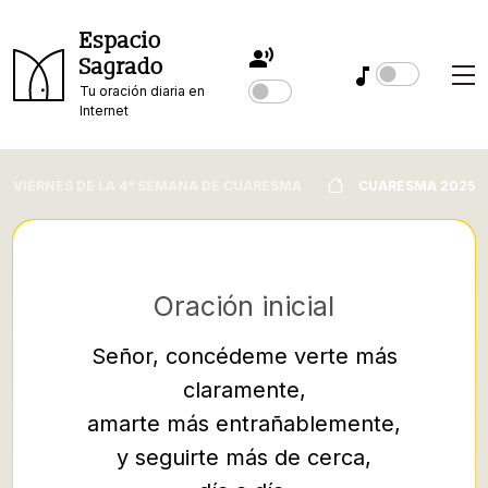
Espacio
Sagrado
Tu oración diaria en
Internet
VIERNES DE LA 4ª SEMANA DE CUARESMA
CUARESMA 2025
Oración inicial
Señor, concédeme verte más
claramente,
25 Y he
amarte más entrañablemente,
de la 
y seguirte más de cerca,
pon