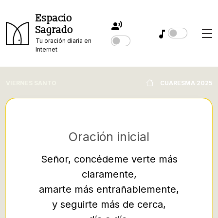
Espacio
Sagrado
Tu oración diaria en
Internet
VIERNES SANTO
CUARESMA 2025
Oración inicial
Señor, concédeme verte más
claramente,
35 Y 
amarte más entrañablemente,
m
y seguirte más de cerca,
gober