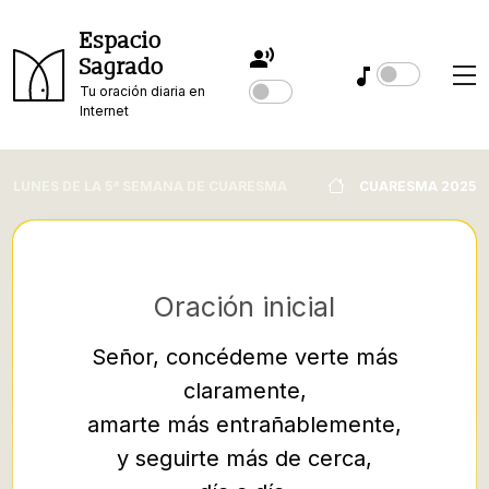
Espacio
Sagrado
Tu oración diaria en
Internet
LUNES DE LA 5ª SEMANA DE CUARESMA
CUARESMA 2025
Oración inicial
Señor, concédeme verte más
claramente,
5
amarte más entrañablemente,
Supo
y seguirte más de cerca,
vosotro