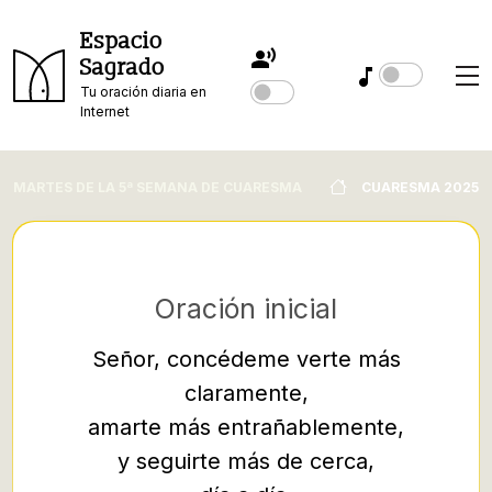
Espacio
Sagrado
Tu oración diaria en
Internet
MARTES DE LA 5ª SEMANA DE CUARESMA
CUARESMA 2025
Oración inicial
Señor, concédeme verte más
claramente,
37 Cuan
amarte más entrañablemente,
un fari
y seguirte más de cerca,
con é