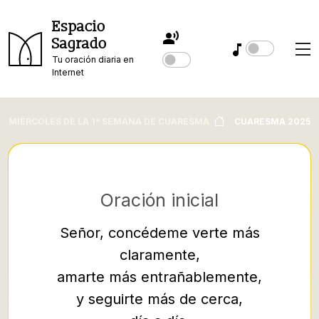
Espacio
Sagrado
Tu oración diaria en
Internet
MIÉRCOLES DE LA 1ª SEMANA DE CUARESMA
CUARESMA 2025
Oración inicial
Señor, concédeme verte más
claramente,
5 Y aco
amarte más entrañablemente,
multitu
y seguirte más de cerca,
para o