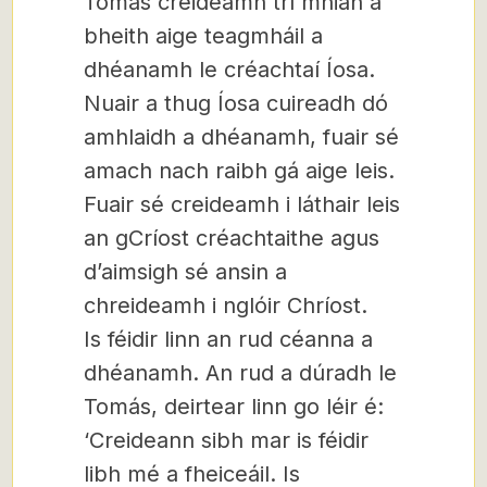
Tomás creideamh trí mhian a
bheith aige teagmháil a
dhéanamh le créachtaí Íosa.
Nuair a thug Íosa cuireadh dó
amhlaidh a dhéanamh, fuair sé
amach nach raibh gá aige leis.
Fuair ​​sé creideamh i láthair leis
an gCríost créachtaithe agus
d’aimsigh sé ansin a
chreideamh i nglóir Chríost.
Is féidir linn an rud céanna a
dhéanamh. An rud a dúradh le
Tomás, deirtear linn go léir é:
‘Creideann sibh mar is féidir
libh mé a fheiceáil. Is