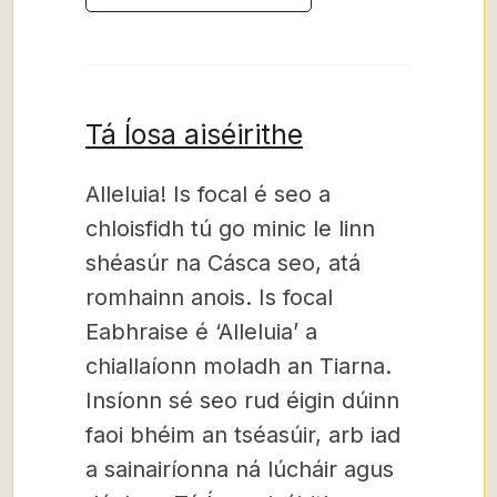
Tá Íosa aiséirithe
Alleluia! Is focal é seo a
chloisfidh tú go minic le linn
shéasúr na Cásca seo, atá
romhainn anois. Is focal
Eabhraise é ‘Alleluia’ a
chiallaíonn moladh an Tiarna.
Insíonn sé seo rud éigin dúinn
faoi bhéim an tséasúir, arb iad
a sainairíonna ná lúcháir agus