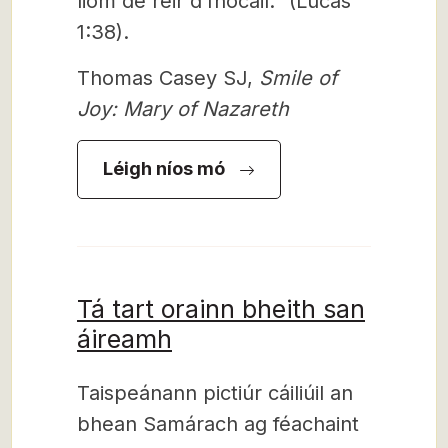
liom de réir dʼfhocail.” (Lúcás
1:38).
Thomas Casey SJ,
Smile of
Joy: Mary of Nazareth
Léigh níos mó
Tá tart orainn bheith san
áireamh
Taispeánann pictiúr cáiliúil an
bhean Samárach ag féachaint