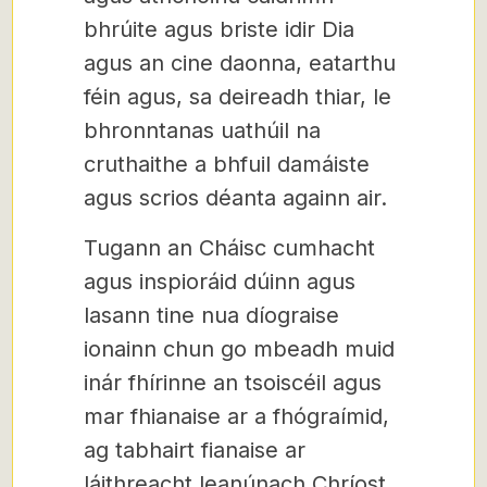
bhrúite agus briste idir Dia
agus an cine daonna, eatarthu
féin agus, sa deireadh thiar, le
bhronntanas uathúil na
cruthaithe a bhfuil damáiste
agus scrios déanta againn air.
Tugann an Cháisc cumhacht
agus inspioráid dúinn agus
lasann tine nua díograise
ionainn chun go mbeadh muid
inár fhírinne an tsoiscéil agus
mar fhianaise ar a fhógraímid,
ag tabhairt fianaise ar
láithreacht leanúnach Chríost