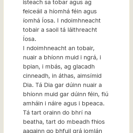
isteach sa tobar agus ag
feiceáil a híomhá féin agus
íomhá Íosa. I ndoimhneacht
tobair a saoil tá láithreacht
Íosa.
I ndoimhneacht an tobair,
nuair a bhíonn muid i ngrá, i
bpian, i mbás, ag glacadh
cinneadh, in áthas, aimsímid
Dia. Tá Dia gar dúinn nuair a
bhíonn muid gar dúinn féin, fiú
amháin i náire agus i bpeaca.
Tá tart orainn do bhrí na
beatha, tart do mbeadh fhios
aagainn go bhfuil grá iomlán