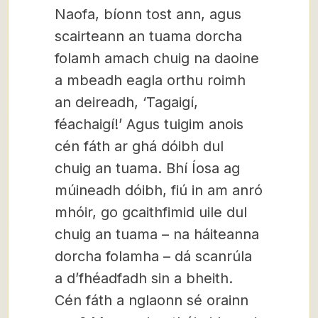
Naofa, bíonn tost ann, agus
scairteann an tuama dorcha
folamh amach chuig na daoine
a mbeadh eagla orthu roimh
an deireadh, ‘Tagaigí,
féachaigí!’ Agus tuigim anois
cén fáth ar ghá dóibh dul
chuig an tuama. Bhí Íosa ag
múineadh dóibh, fiú in am anró
mhóir, go gcaithfimid uile dul
chuig an tuama – na háiteanna
dorcha folamha – dá scanrúla
a d’fhéadfadh sin a bheith.
Cén fáth a nglaonn sé orainn