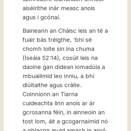
aiséirithe inár measc anois
agus i gcónaí.
Baineann an Cháisc leis an té a
fuair bás tréigthe, ‘bhí sé
chomh loite sin ina chuma
(Íseáia 52:14), cosúil leis na
daoine gan dídean iomadúla a
mbuailimid leo inniu, a bhí
diúltaithe agus cráite.
Coinníonn an Tiarna
cuideachta linn anois ar ár
gcrosanna féin, in ainneoin an
tost lom, áit a gcogarnaímid nó
a ghlaonn muid amach in anró,