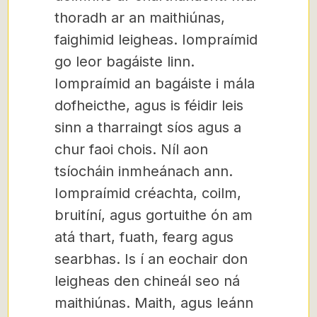
thoradh ar an maithiúnas,
faighimid leigheas. Iompraímid
go leor bagáiste linn.
Iompraímid an bagáiste i mála
dofheicthe, agus is féidir leis
sinn a tharraingt síos agus a
chur faoi chois. Níl aon
tsíocháin inmheánach ann.
Iompraímid créachta, coilm,
bruitíní, agus gortuithe ón am
atá thart, fuath, fearg agus
searbhas. Is í an eochair don
leigheas den chineál seo ná
maithiúnas. Maith, agus leánn