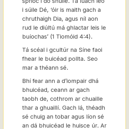
sprioc i do shúile. Tá luach leo
i súile Dé, ‘óir is maith gach a
chruthaigh Dia, agus níl aon
rud le diúltú má ghlactar leis le
buíochas’ (1 Tiomóid 4:4).
Tá scéal i gcultúr na Síne faoi
fhear le buicéad pollta. Seo
mar a théann sé.
Bhí fear ann a d’iompair dhá
bhuicéad, ceann ar gach
taobh de, cothrom ar chuaille
thar a ghuaillí. Gach lá, théadh
sé chuig an tobar agus líon sé
an dá bhuicéad le huisce úr. Ar