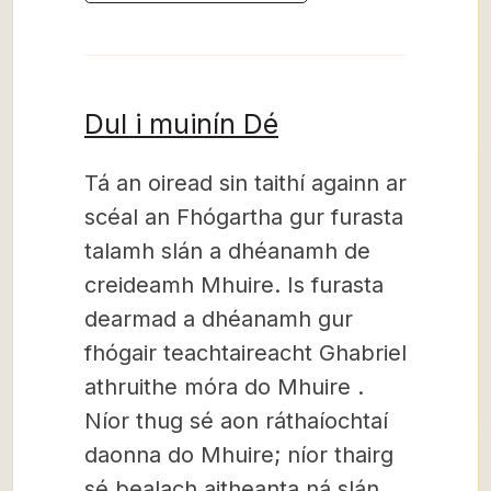
Dul i muinín Dé
Tá an oiread sin taithí againn ar
scéal an Fhógartha gur furasta
talamh slán a dhéanamh de
creideamh Mhuire. Is furasta
dearmad a dhéanamh gur
fhógair teachtaireacht Ghabriel
athruithe móra do Mhuire .
Níor thug sé aon ráthaíochtaí
daonna do Mhuire; níor thairg
sé bealach aitheanta ná slán