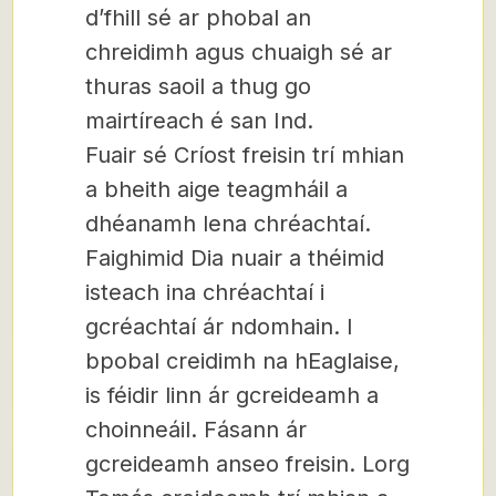
d’fhill sé ar phobal an
chreidimh agus chuaigh sé ar
thuras saoil a thug go
mairtíreach é san Ind.
Fuair ​​sé Críost freisin trí mhian
a bheith aige teagmháil a
dhéanamh lena chréachtaí.
Faighimid Dia nuair a théimid
isteach ina chréachtaí i
gcréachtaí ár ndomhain. I
bpobal creidimh na hEaglaise,
is féidir linn ár gcreideamh a
choinneáil. Fásann ár
gcreideamh anseo freisin. Lorg