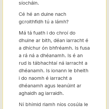
síocháin.
Cé hé an duine nach
gcroithfidh tú a lámh?
Má tá fuath i do chroí do
dhuine ar bith, déan iarracht é
a dhíchur ón bhfréamh. Is fusa
a rá ná a dhéanamh. Is é an
rud is tábhachtaí ná iarracht a
dhéanamh. Is ionann le bheith
i do naomh é iarracht a
dhéanamh agus leanúint ar
aghaidh ag iarraidh.
Ní bhímid riamh níos cosúla le