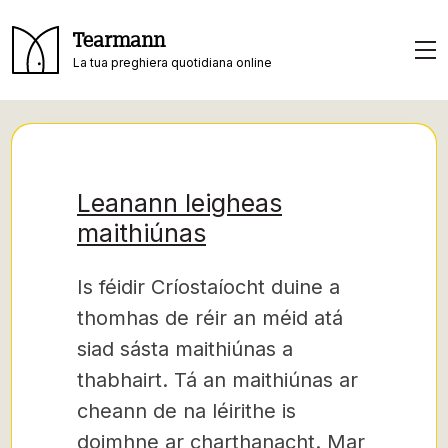
Tearmann
La tua preghiera quotidiana online
Leanann leigheas
maithiúnas
Is féidir Críostaíocht duine a
thomhas de réir an méid atá
siad sásta maithiúnas a
thabhairt. Tá an maithiúnas ar
cheann de na léirithe is
doimhne ar charthanacht. Mar