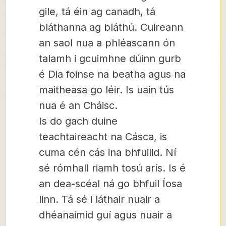
gile, tá éin ag canadh, tá
bláthanna ag bláthú. Cuireann
an saol nua a phléascann ón
talamh i gcuimhne dúinn gurb
é Dia foinse na beatha agus na
maitheasa go léir. Is uain tús
nua é an Cháisc.
Is do gach duine
teachtaireacht na Cásca, is
cuma cén cás ina bhfuilid. Ní
sé rómhall riamh tosú arís. Is é
an dea-scéal ná go bhfuil Íosa
linn. Tá sé i láthair nuair a
dhéanaimid guí agus nuair a