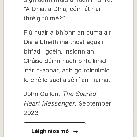
“A Dhia, a Dhia, cén fáth ar
thréig tú mé?”
Fiú nuair a bhíonn an cuma air
Dia a bheith ina thost agus i
bhfad i gcéin, insíonn an
Cháisc dúinn nach bhfuilimid
inár n-aonar, ach go roinnimid
le chéile saol aiséirí an Tiarna.
John Cullen,
The Sacred
Heart Messenger
, September
2023
Léigh níos mó