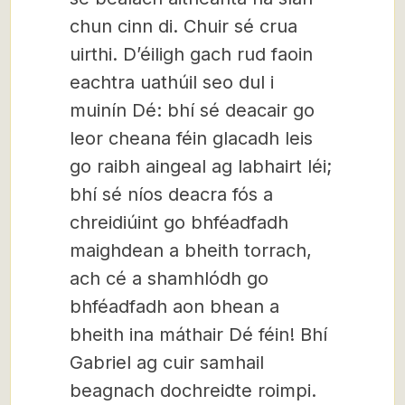
chun cinn di. Chuir sé crua
uirthi. D’éiligh gach rud faoin
eachtra uathúil seo dul i
muinín Dé: bhí sé deacair go
leor cheana féin glacadh leis
go raibh aingeal ag labhairt léi;
bhí sé níos deacra fós a
chreidiúint go bhféadfadh
maighdean a bheith torrach,
ach cé a shamhlódh go
bhféadfadh aon bhean a
bheith ina máthair Dé féin! Bhí
Gabriel ag cuir samhail
beagnach dochreidte roimpi.