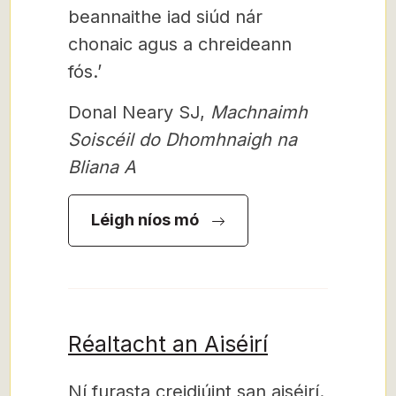
beannaithe iad siúd nár
chonaic agus a chreideann
fós.’
Donal Neary SJ,
Machnaimh
Soiscéil do Dhomhnaigh na
Bliana A
Léigh níos mó
Réaltacht an Aiséirí
Ní furasta creidiúint san aiséirí.