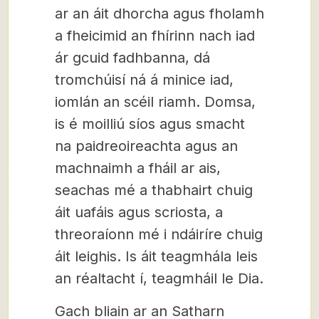
ar an áit dhorcha agus fholamh
a fheicimid an fhírinn nach iad
ár gcuid fadhbanna, dá
tromchúisí ná á minice iad,
iomlán an scéil riamh. Domsa,
is é moilliú síos agus smacht
na paidreoireachta agus an
machnaimh a fháil ar ais,
seachas mé a thabhairt chuig
áit uafáis agus scriosta, a
threoraíonn mé i ndáiríre chuig
áit leighis. Is áit teagmhála leis
an réaltacht í, teagmháil le Dia.
Gach bliain ar an Satharn