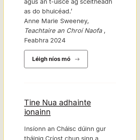
agus an t-uisce ag sceitheadh ​​
as do bhuicéad.’
Anne Marie Sweeney,
Teachtaire an Chroí Naofa
,
Feabhra 2024
Léigh níos mó
Tine Nua adhainte
ionainn
Insíonn an Cháisc dúinn gur
tháinig Críost chun sinn a