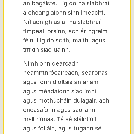
an bagáiste. Lig do na slabhraí
a cheanglaíonn sinn imeacht.
Níl aon ghlas ar na slabhraí
timpeall orainn, ach ár ngreim
féin. Lig do scíth, maith, agus
titfidh siad uainn.
Nimhíonn dearcadh
neamhthrócaireach, searbhas
agus fonn díoltais an anam
agus méadaíonn siad imní
agus mothúcháin dúlagair, ach
cneasaíonn agus saorann
maithiúnas. Tá sé sláintiúil
agus folláin, agus tugann sé