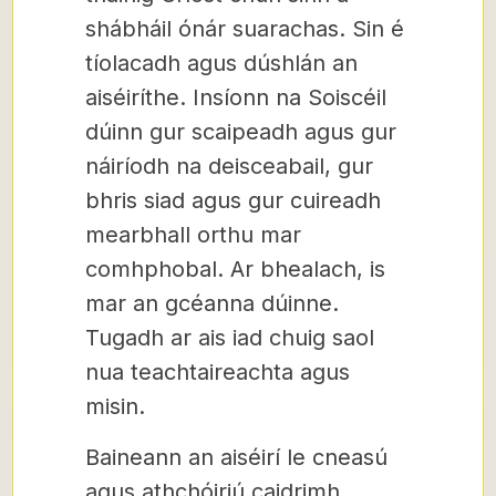
shábháil ónár suarachas. Sin é
tíolacadh agus dúshlán an
aiséiríthe. Insíonn na Soiscéil
dúinn gur scaipeadh agus gur
náiríodh na deisceabail, gur
bhris siad agus gur cuireadh
mearbhall orthu mar
comhphobal. Ar bhealach, is
mar an gcéanna dúinne.
Tugadh ar ais iad chuig saol
nua teachtaireachta agus
misin.
Baineann an aiséirí le cneasú
agus athchóiriú caidrimh