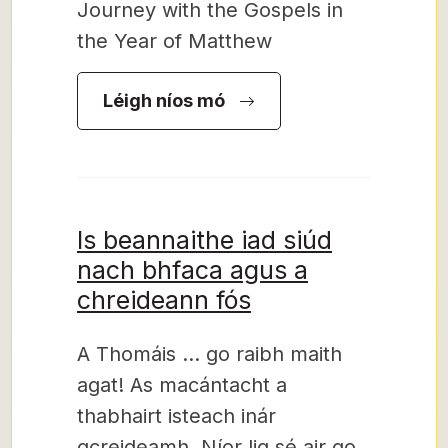
Journey with the Gospels in
the Year of Matthew
Léigh níos mó
Is beannaithe iad siúd
nach bhfaca agus a
chreideann fós
A Thomáis … go raibh maith
agat! As macántacht a
thabhairt isteach inár
gcreideamh. Níor lig sé air go