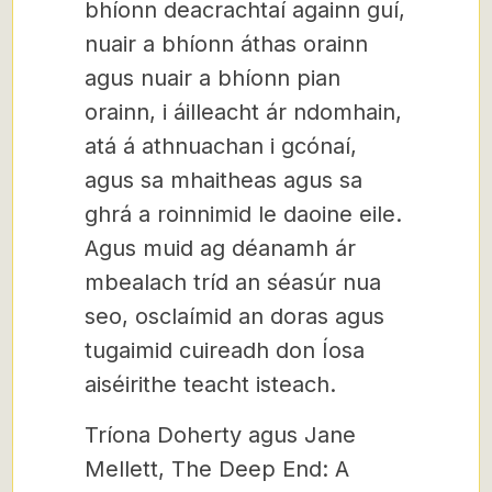
bhíonn deacrachtaí againn guí,
nuair a bhíonn áthas orainn
agus nuair a bhíonn pian
orainn, i áilleacht ár ndomhain,
atá á athnuachan i gcónaí,
agus sa mhaitheas agus sa
ghrá a roinnimid le daoine eile.
Agus muid ag déanamh ár
mbealach tríd an séasúr nua
seo, osclaímid an doras agus
tugaimid cuireadh don Íosa
aiséirithe teacht isteach.
Tríona Doherty agus Jane
Mellett, The Deep End: A