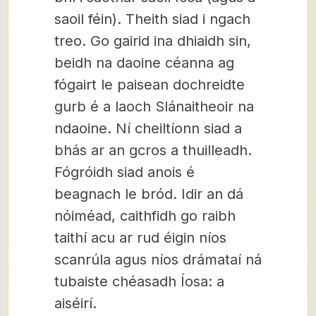
saoil féin). Theith siad i ngach
treo. Go gairid ina dhiaidh sin,
beidh na daoine céanna ag
fógairt le paisean dochreidte
gurb é a laoch Slánaitheoir na
ndaoine. Ní cheiltíonn siad a
bhás ar an gcros a thuilleadh.
Fógróidh siad anois é
beagnach le bród. Idir an dá
nóiméad, caithfidh go raibh
taithí acu ar rud éigin níos
scanrúla agus níos drámataí ná
tubaiste chéasadh Íosa: a
aiséirí.