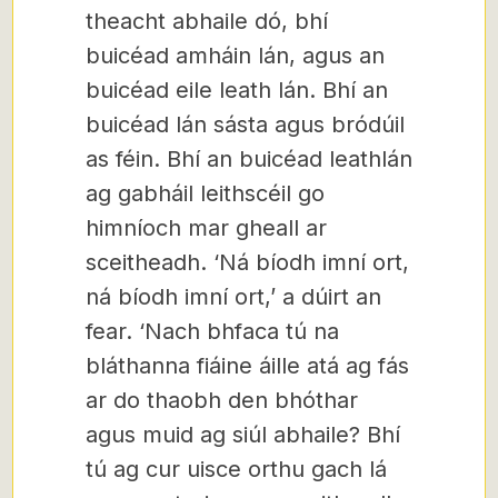
theacht abhaile dó, bhí
buicéad amháin lán, agus an
buicéad eile leath lán. Bhí an
buicéad lán sásta agus bródúil
as féin. Bhí an buicéad leathlán
ag gabháil leithscéil go
himníoch mar gheall ar
sceitheadh. ‘Ná bíodh imní ort,
ná bíodh imní ort,’ a dúirt an
fear. ‘Nach bhfaca tú na
bláthanna fiáine áille atá ag fás
ar do thaobh den bhóthar
agus muid ag siúl abhaile? Bhí
tú ag cur uisce orthu gach lá