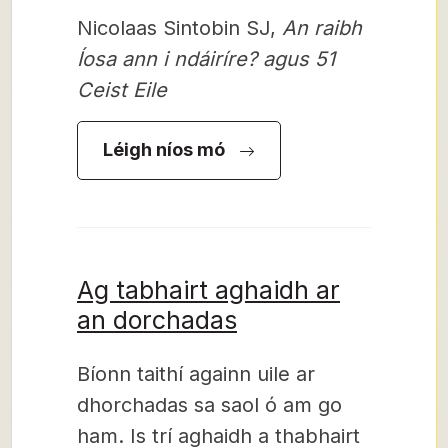
Nicolaas Sintobin SJ,
An raibh
Íosa ann i ndáiríre? agus 51
Ceist Eile
Léigh níos mó
Ag tabhairt aghaidh ar
an dorchadas
Bíonn taithí againn uile ar
dhorchadas sa saol ó am go
ham. Is trí aghaidh a thabhairt