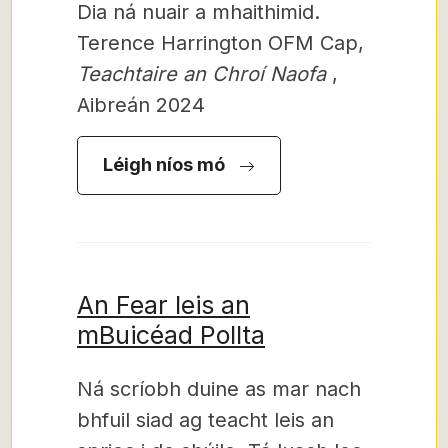
Dia ná nuair a mhaithimid.
Terence Harrington OFM Cap,
Teachtaire an Chroí Naofa
,
Aibreán 2024
Léigh níos mó
An Fear leis an
mBuicéad Pollta
Ná scríobh duine as mar nach
bhfuil siad ag teacht leis an