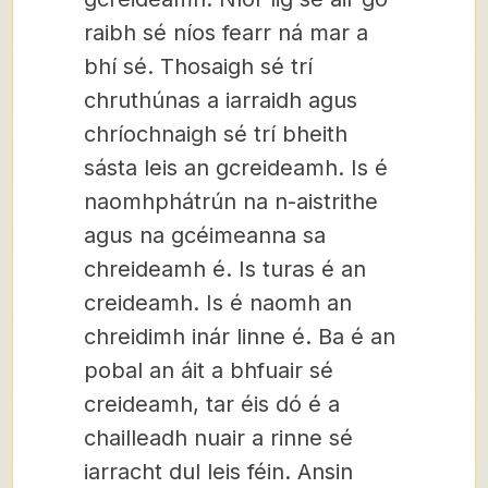
raibh sé níos fearr ná mar a
bhí sé. Thosaigh sé trí
chruthúnas a iarraidh agus
chríochnaigh sé trí bheith
sásta leis an gcreideamh. Is é
naomhphátrún na n-aistrithe
agus na gcéimeanna sa
chreideamh é. Is turas é an
creideamh. Is é naomh an
chreidimh inár linne é. Ba é an
pobal an áit a bhfuair sé
creideamh, tar éis dó é a
chailleadh nuair a rinne sé
iarracht dul leis féin. Ansin