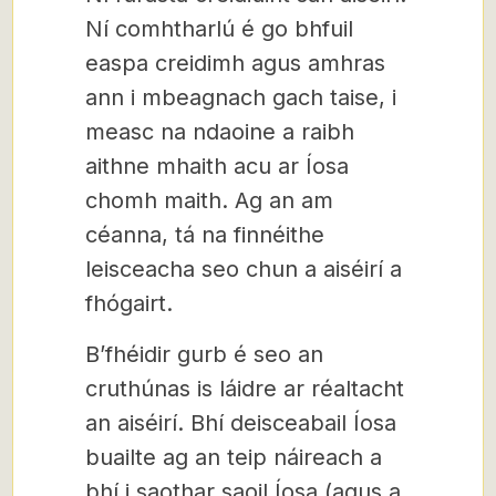
Ní comhtharlú é go bhfuil
easpa creidimh agus amhras
ann i mbeagnach gach taise, i
measc na ndaoine a raibh
aithne mhaith acu ar Íosa
chomh maith. Ag an am
céanna, tá na finnéithe
leisceacha seo chun a aiséirí a
fhógairt.
B’fhéidir gurb é seo an
cruthúnas is láidre ar réaltacht
an aiséirí. Bhí deisceabail Íosa
buailte ag an teip náireach a
bhí i saothar saoil Íosa (agus a