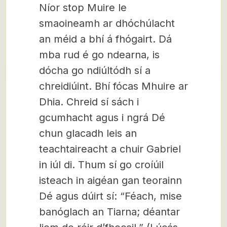
Níor stop Muire le
smaoineamh ar dhóchúlacht
an méid a bhí á fhógairt. Dá
mba rud é go ndearna, is
dócha go ndiúltódh sí a
chreidiúint. Bhí fócas Mhuire ar
Dhia. Chreid sí sách i
gcumhacht agus i ngrá Dé
chun glacadh leis an
teachtaireacht a chuir Gabriel
in iúl di. Thum sí go croíúil
isteach in aigéan gan teorainn
Dé agus dúirt sí: “Féach, mise
banóglach an Tiarna; déantar