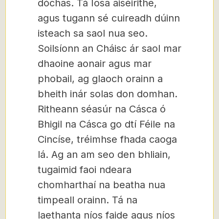
dóchas. Tá Íosa aiséirithe,
agus tugann sé cuireadh dúinn
isteach sa saol nua seo.
Soilsíonn an Cháisc ár saol mar
dhaoine aonair agus mar
phobail, ag glaoch orainn a
bheith inár solas don domhan.
Ritheann séasúr na Cásca ó
Bhigil na Cásca go dtí Féile na
Cincíse, tréimhse fhada caoga
lá. Ag an am seo den bhliain,
tugaimid faoi ndeara
chomharthaí na beatha nua
timpeall orainn. Tá na
laethanta níos faide agus níos