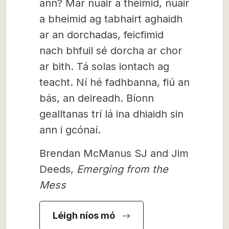
ann? Mar nuair a théimid, nuair
a bheimid ag tabhairt aghaidh
ar an dorchadas, feicfimid
nach bhfuil sé dorcha ar chor
ar bith. Tá solas iontach ag
teacht. Ní hé fadhbanna, fiú an
bás, an deireadh. Bíonn
gealltanas trí lá ina dhiaidh sin
ann i gcónaí.
Brendan McManus SJ and Jim
Deeds,
Emerging from the
Mess
Léigh níos mó