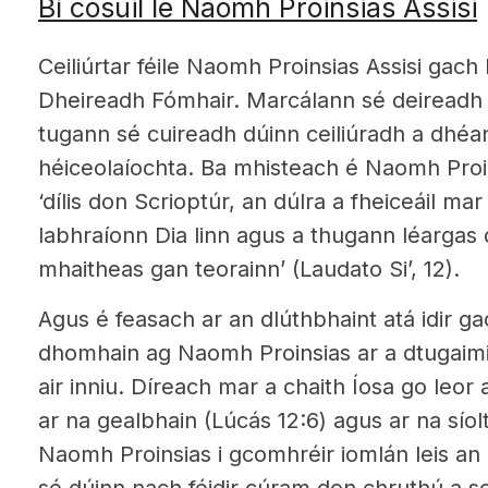
Bí cosúil le Naomh Proinsias Assisi
Ceiliúrtar féile Naomh Proinsias Assisi gach 
Dheireadh Fómhair. Marcálann sé deireadh
tugann sé cuireadh dúinn ceiliúradh a dh
héiceolaíochta. Ba mhisteach é Naomh Proin
‘dílis don Scrioptúr, an dúlra a fheiceáil ma
labhraíonn Dia linn agus a thugann léargas d
mhaitheas gan teorainn’ (Laudato Si’, 12).
Agus é feasach ar an dlúthbhaint atá idir gac
dhomhain ag Naomh Proinsias ar a dtugaimi
air inniu. Díreach mar a chaith Íosa go le
ar na gealbhain (Lúcás 12:6) agus ar na síolt
Naomh Proinsias i gcomhréir iomlán leis an 