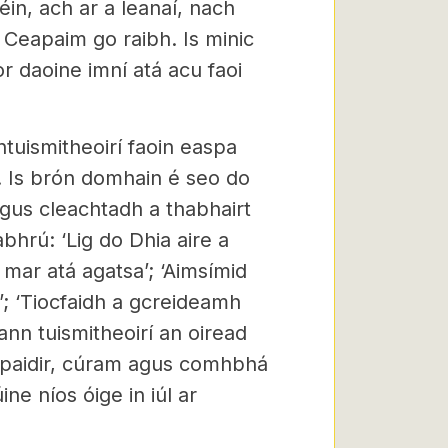
éin, ach ar a leanaí, nach
? Ceapaim go raibh. Is minic
r daoine imní atá acu faoi
ntuismitheoirí faoin easpa
e. Is brón domhain é seo do
agus cleachtadh a thabhairt
abhrú: ‘Lig do Dhia aire a
 mar atá agatsa’; ‘Aimsímid
’; ‘Tiocfaidh a gcreideamh
ann tuismitheoirí an oiread
, paidir, cúram agus comhbhá
ne níos óige in iúl ar