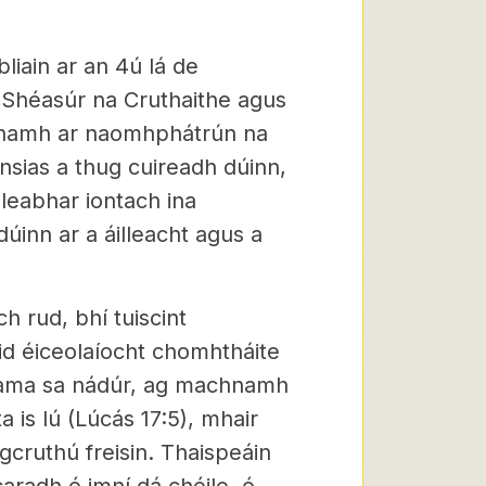
bliain ar an 4ú lá de
 Shéasúr na Cruthaithe agus
éanamh ar naomhphátrún na
sias a thug cuireadh dúinn,
r leabhar iontach ina
úinn ar a áilleacht agus a
h rud, bhí tuiscint
d éiceolaíocht chomhtháite
or ama sa nádúr, ag machnamh
a is lú (Lúcás 17:5), mhair
gcruthú freisin. Thaispeáin