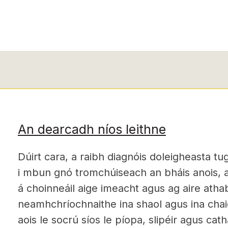
An dearcadh níos leithne
Dúirt cara, a raibh diagnóis doleigheasta tu
i mbun gnó tromchúiseach an bháis anois, a
á choinneáil aige imeacht agus ag aire atha
neamhchríochnaithe ina shaol agus ina chai
aois le socrú síos le píopa, slipéir agus cat