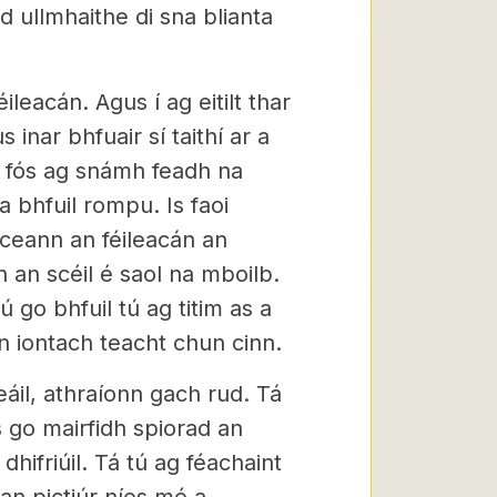
 ullmhaithe di sna blianta
leacán. Agus í ag eitilt thar
 inar bhfuair sí taithí ar a
t, fós ag snámh feadh na
bhfuil rompu. Is faoi
iceann an féileacán an
h an scéil é saol na mboilb.
ú go bhfuil tú ag titim as a
n iontach teacht chun cinn.
ceáil, athraíonn gach rud. Tá
 go mairfidh spiorad an
dhifriúil. Tá tú ag féachaint