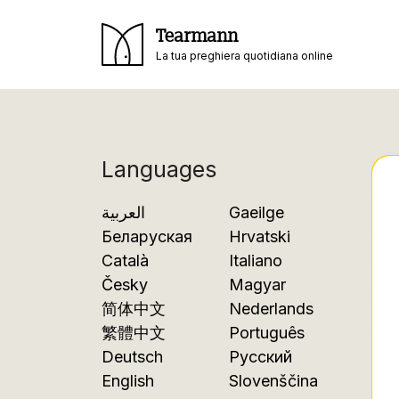
Tearmann
La tua preghiera quotidiana online
Languages
العربية
Gaeilge
Беларуская
Hrvatski
Català
Italiano
Česky
Magyar
简体中文
Nederlands
繁體中文
Português
Deutsch
Русский
English
Slovenščina