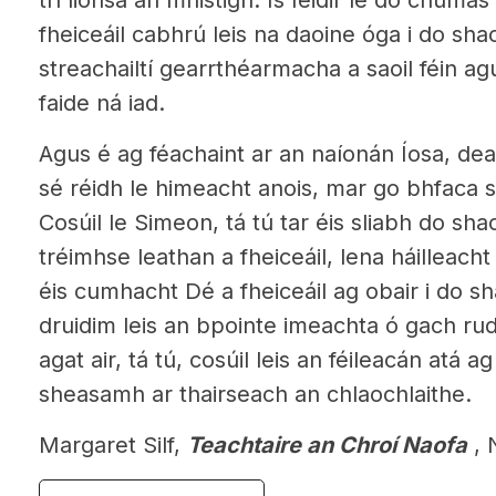
trí lionsa an mhistigh. Is féidir le do chumas
fheiceáil cabhrú leis na daoine óga i do shaol
streachailtí gearrthéarmacha a saoil féin ag
faide ná iad.
Agus é ag féachaint ar an naíonán Íosa, de
sé réidh le himeacht anois, mar go bhfaca 
Cosúil le Simeon, tá tú tar éis sliabh do shao
tréimhse leathan a fheiceáil, lena háilleacht 
éis cumhacht Dé a fheiceáil ag obair i do sh
druidim leis an bpointe imeachta ó gach rud
agat air, tá tú, cosúil leis an féileacán atá a
sheasamh ar thairseach an chlaochlaithe.
Margaret Silf,
Teachtaire an Chroí Naofa
, 