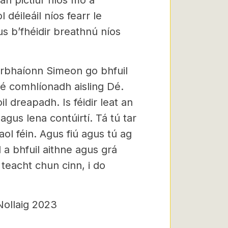
 an pictiúr níos mó a
 déileáil níos fearr le
us b’fhéidir breathnú níos
arbhaíonn Simeon go bhfuil
sé comhlíonadh aisling Dé.
il dreapadh. Is féidir leat an
agus lena contúirtí. Tá tú tar
aol féin. Agus fiú agus tú ag
 a bhfuil aithne agus grá
g teacht chun cinn, i do
Nollaig 2023