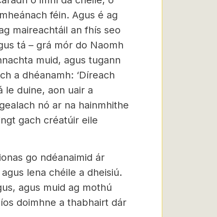
aradh ó imní dá chéile, ó
nmheánach féin. Agus é ag
 ag maireachtáil an fhís seo
 agus tá – grá mór do Naomh
onnachta muid, agus tugann
ach a dhéanamh: ‘Díreach
 le duine, aon uair a
ngealach nó ar na hainmhithe
ngt gach créatúir eile
l ionas go ndéanaimid ár
agus lena chéile a dheisiú.
 agus, agus muid ag mothú
níos doimhne a thabhairt dár