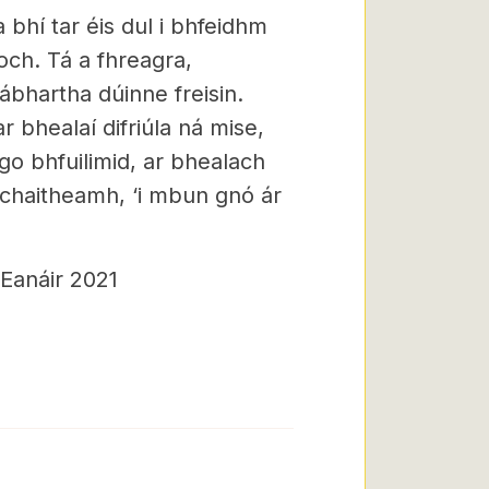
bhí tar éis dul i bhfeidhm
och. Tá a fhreagra,
ábhartha dúinne freisin.
 bhealaí difriúla ná mise,
go bhfuilimid, ar bhealach
a chaitheamh, ‘i mbun gnó ár
Eanáir 2021