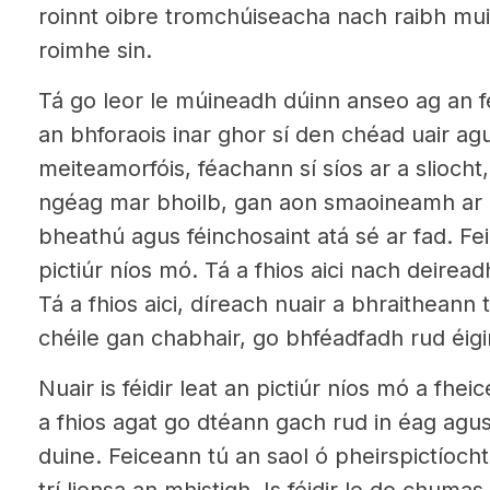
roinnt oibre tromchúiseacha nach raibh muid
roimhe sin.
Tá go leor le múineadh dúinn anseo ag an féi
an bhforaois inar ghor sí den chéad uair agus
meiteamorfóis, féachann sí síos ar a slioch
ngéag mar bhoilb, gan aon smaoineamh ar a 
bheathú agus féinchosaint atá sé ar fad. Fe
pictiúr níos mó. Tá a fhios aici nach deiread
Tá a fhios aici, díreach nuair a bhraitheann t
chéile gan chabhair, go bhféadfadh rud éigi
Nuair is féidir leat an pictiúr níos mó a fhei
a fhios agat go dtéann gach rud in éag agus
duine. Feiceann tú an saol ó pheirspictíocht 