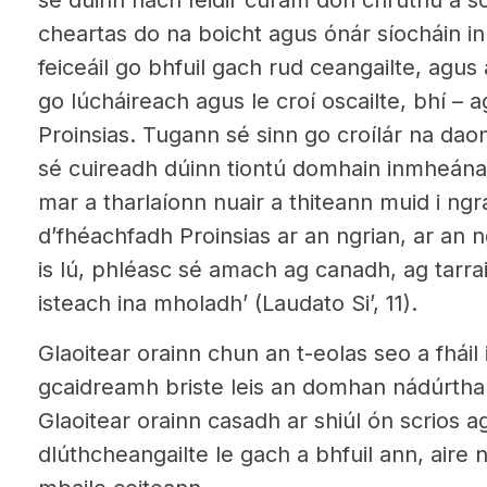
sé dúinn nach féidir cúram don chruthú a sc
cheartas do na boicht agus ónár síocháin i
feiceáil go bhfuil gach rud ceangailte, agus
go lúcháireach agus le croí oscailte, bhí –
Proinsias. Tugann sé sinn go croílár na da
sé cuireadh dúinn tiontú domhain inmheán
mar a tharlaíonn nuair a thiteann muid i ngrá
d’fhéachfadh Proinsias ar an ngrian, ar an 
is lú, phléasc sé amach ag canadh, ag tarrai
isteach ina mholadh’ (Laudato Si’, 11).
Glaoitear orainn chun an t-eolas seo a fhái
gcaidreamh briste leis an domhan nádúrtha 
Glaoitear orainn casadh ar shiúl ón scrios
dlúthcheangailte le gach a bhfuil ann, aire 