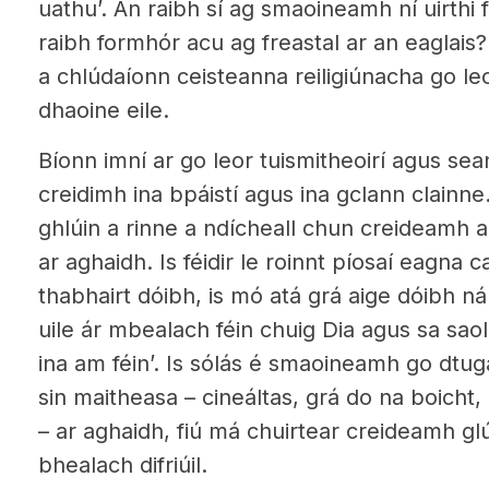
uathu’. An raibh sí ag smaoineamh ní uirthi f
raibh formhór acu ag freastal ar an eaglais
a chlúdaíonn ceisteanna reiligiúnacha go leo
dhaoine eile.
Bíonn imní ar go leor tuismitheoirí agus sea
creidimh ina bpáistí agus ina gclann clainn
ghlúin a rinne a ndícheall chun creideamh 
ar aghaidh. Is féidir le roinnt píosaí eagna c
thabhairt dóibh, is mó atá grá aige dóibh ná
uile ár mbealach féin chuig Dia agus sa saol
ina am féin’. Is sólás é smaoineamh go dtug
sin maitheasa – cineáltas, grá do na boicht
– ar aghaidh, fiú má chuirtear creideamh glúi
bhealach difriúil.