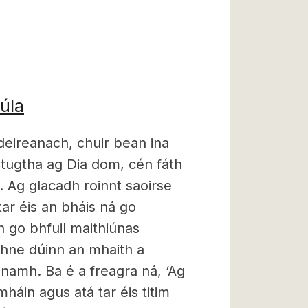
úla
deireanach, chuir bean ina
s tugtha ag Dia dom, cén fáth
. Ag glacadh roinnt saoirse
tar éis an bháis ná go
n go bhfuil maithiúnas
mhne dúinn an mhaith a
namh. Ba é a freagra ná, ‘Ag
mháin agus atá tar éis titim