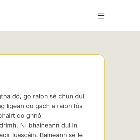
gtha dó, go raibh sé chun dul
g ligean do gach a raibh fós
bhairt do ghnó
drimh. Ní bhaineann dul in
haoir luascáin. Baineann sé le