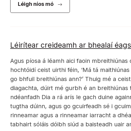
Léigh níos mó
Léirítear creideamh ar bhealaí éags
Agus píosa á léamh aici faoin mbreithiúnas 
hochtóidí ceist uirthi féin, ‘Má tá maithiúna
go bhfuil breithiúnas ann?’ Thuig mé a ceist
diagachta, dúirt mé gurbh é an breithiúnas 
ndéanfadh Dia a rá arís le gach duine again
tugtha dúinn, agus go gcuirfeadh sé i gcui
rinneamar agus a rinneamar iarracht a dhéa
tabhairt sóláis dóibh siúd a baisteadh uair a