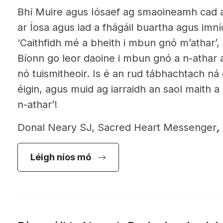
Bhí Muire agus Iósaef ag smaoineamh cad a 
ar Íosa agus iad a fhágáil buartha agus imní
‘Caithfidh mé a bheith i mbun gnó m’athar’, 
Bíonn go leor daoine i mbun gnó a n-athar ar
nó tuismitheoir. Is é an rud tábhachtach ná 
éigin, agus muid ag iarraidh an saol maith 
n-athar’!
Donal Neary SJ, Sacred Heart Messenger
,
Léigh níos mó