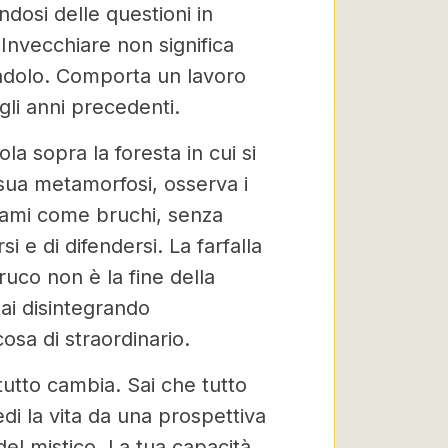
dosi delle questioni in
 Invecchiare non significa
ondolo. Comporta un lavoro
gli anni precedenti.
la sopra la foresta in cui si
 sua metamorfosi, osserva i
 rami come bruchi, senza
si e di difendersi. La farfalla
ruco non è la fine della
tai disintegrando
a di straordinario.
tutto cambia. Sai che tutto
di la vita da una prospettiva
del mistico. La tua capacità