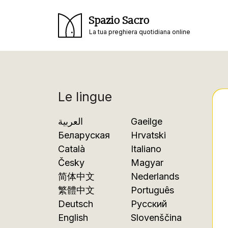
Spazio Sacro
La tua preghiera quotidiana online
Le lingue
العربية
Gaeilge
Беларуская
Hrvatski
Català
Italiano
Česky
Magyar
简体中文
Nederlands
繁體中文
Português
Deutsch
Русский
English
Slovenščina