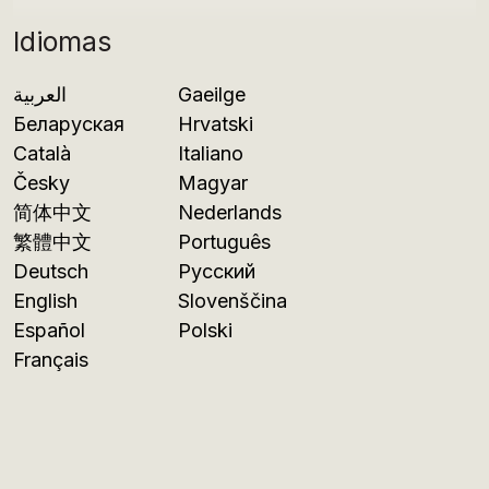
Idiomas
العربية
Gaeilge
Беларуская
Hrvatski
Català
Italiano
Česky
Magyar
简体中文
Nederlands
繁體中文
Português
Deutsch
Русский
English
Slovenščina
Español
Polski
Français