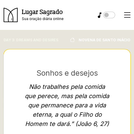
Lugar Sagrado
Sua oração diária online
DAY 3: DREAMS AND DESIRES
NOVENA DE SANTO INÁCIO
Sonhos e desejos
Não trabalhes pela comida
Será que
que perece, mas pela comida
meu 
que permanece para a vida
algun
eterna, a qual o Filho do
vontad
Homem te dará.” (João 6, 27)
Ao entr