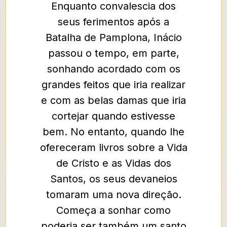
Enquanto convalescia dos
na ora
seus ferimentos após a
detect
Batalha de Pamplona, Inácio
desej
passou o tempo, em parte,
que é
sonhando acordado com os
Não ten
grandes feitos que iria realizar
No seu 
e com as belas damas que iria
o pon
cortejar quando estivesse
próprio
bem. No entanto, quando lhe
com os
ofereceram livros sobre a Vida
de Cristo e as Vidas dos
Santos, os seus devaneios
tomaram uma nova direção.
Começa a sonhar como
poderia ser também um santo