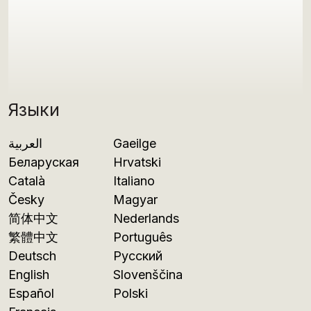
Языки
العربية
Gaeilge
Беларуская
Hrvatski
Català
Italiano
Česky
Magyar
简体中文
Nederlands
繁體中文
Português
Deutsch
Русский
English
Slovenščina
Español
Polski